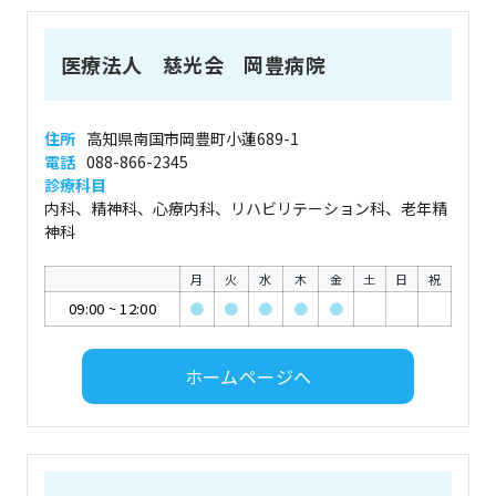
医療法人 慈光会 岡豊病院
住所
高知県南国市岡豊町小蓮689-1
電話
088-866-2345
診療科目
内科、精神科、心療内科、リハビリテーション科、老年精
神科
月
火
水
木
金
土
日
祝
09:00
~
12:00
●
●
●
●
●
ホームページへ