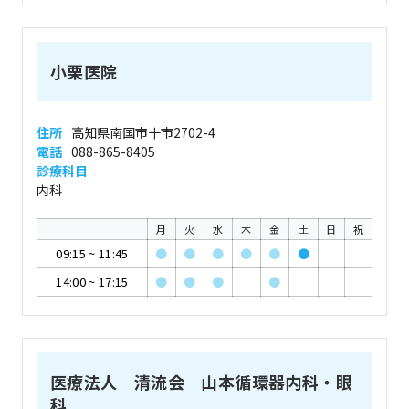
小栗医院
住所
高知県南国市十市2702-4
電話
088-865-8405
診療科目
内科
月
火
水
木
金
土
日
祝
09:15
~
11:45
●
●
●
●
●
●
14:00
~
17:15
●
●
●
●
医療法人 清流会 山本循環器内科・眼
科