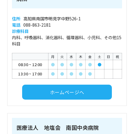
住所
高知県南国市明見字中野526-1
電話
088-863-2181
診療科目
内科、呼吸器科、消化器科、循環器科、小児科、その他15
科目
月
火
水
木
金
土
日
祝
08:30
~
12:00
●
●
●
●
●
●
13:30
~
17:00
●
●
●
●
●
ホームページへ
医療法人 地塩会 南国中央病院