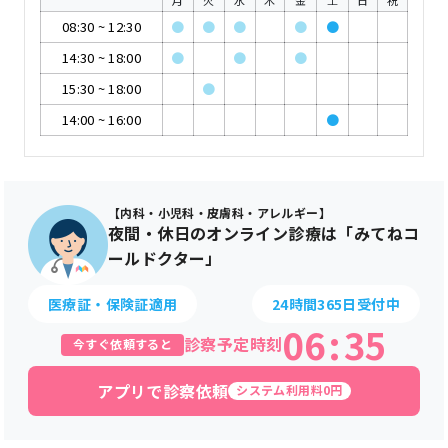
月
火
水
木
金
土
日
祝
08:30
~
12:30
●
●
●
●
●
14:30
~
18:00
●
●
●
15:30
~
18:00
●
14:00
~
16:00
●
【内科・小児科・皮膚科・アレルギー】
夜間・休日のオンライン診療は「みてねコ
ールドクター」
医療証・保険証適用
24時間365日受付中
06
:
35
診察予定時刻
今すぐ依頼すると
アプリで診察依頼
システム利用料0円