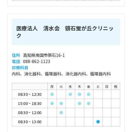
医療法人 清水会 領石蛍が丘クリニッ
ク
住所
高知県南国市領石16-1
電話
088-862-1123
診療科目
内科、消化器科、循環器科、消化器内科、循環器内科
月
火
水
木
金
土
日
祝
08:30
~
12:30
●
●
●
●
15:00
~
18:30
●
●
●
●
08:30
~
12:00
●
08:30
~
13:00
●