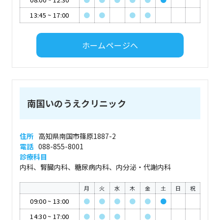
13:45
~
17:00
●
●
●
●
ホームページへ
南国いのうえクリニック
住所
高知県南国市篠原1887-2
電話
088-855-8001
診療科目
内科、腎臓内科、糖尿病内科、内分泌・代謝内科
月
火
水
木
金
土
日
祝
09:00
~
13:00
●
●
●
●
●
●
14:30
~
17:00
●
●
●
●