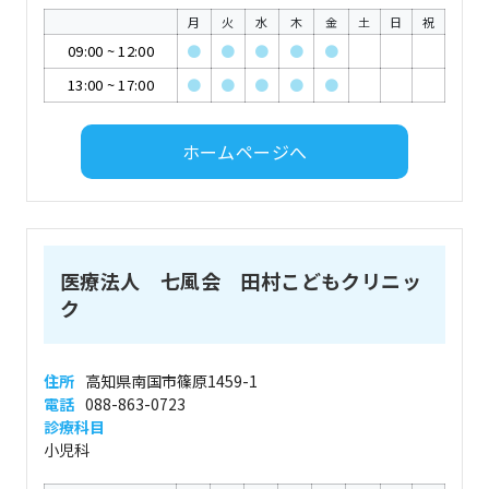
月
火
水
木
金
土
日
祝
09:00
~
12:00
●
●
●
●
●
13:00
~
17:00
●
●
●
●
●
ホームページへ
医療法人 七風会 田村こどもクリニッ
ク
住所
高知県南国市篠原1459-1
電話
088-863-0723
診療科目
小児科