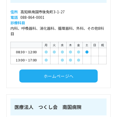
住所
高知県南国市後免町3-1-27
電話
088-864-0001
診療科目
内科、呼吸器科、消化器科、循環器科、外科、その他8科
目
月
火
水
木
金
土
日
祝
08:30
~
12:00
●
●
●
●
●
●
13:00
~
17:00
●
●
●
●
ホームページへ
医療法人 つくし会 南国病院