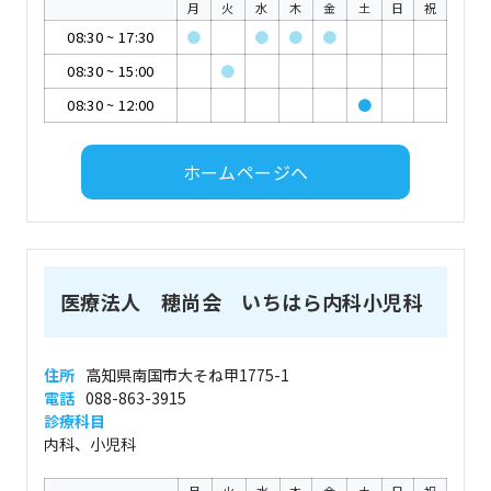
月
火
水
木
金
土
日
祝
08:30
~
17:30
●
●
●
●
08:30
~
15:00
●
08:30
~
12:00
●
ホームページへ
医療法人 穂尚会 いちはら内科小児科
住所
高知県南国市大そね甲1775-1
電話
088-863-3915
診療科目
内科、小児科