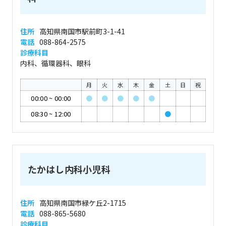
住所
高知県南国市駅前町3-1-41
電話
088-864-2575
診療科目
内科、循環器科、眼科
月
火
水
木
金
土
日
祝
00:00
~
00:00
●
●
●
●
●
08:30
~
12:00
●
たかはし内科小児科
住所
高知県南国市緑ケ丘2-1715
電話
088-865-5680
診療科目