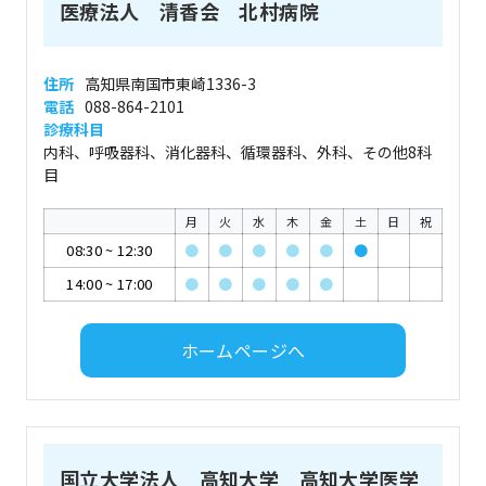
医療法人 清香会 北村病院
住所
高知県南国市東崎1336-3
電話
088-864-2101
診療科目
内科、呼吸器科、消化器科、循環器科、外科、その他8科
目
月
火
水
木
金
土
日
祝
08:30
~
12:30
●
●
●
●
●
●
14:00
~
17:00
●
●
●
●
●
ホームページへ
国立大学法人 高知大学 高知大学医学