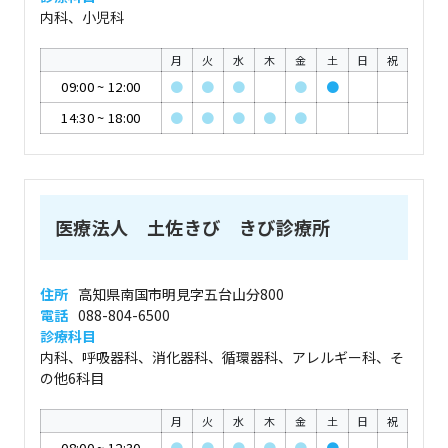
内科、小児科
月
火
水
木
金
土
日
祝
09:00
~
12:00
●
●
●
●
●
14:30
~
18:00
●
●
●
●
●
医療法人 土佐きび きび診療所
住所
高知県南国市明見字五台山分800
電話
088-804-6500
診療科目
内科、呼吸器科、消化器科、循環器科、アレルギー科、そ
の他6科目
月
火
水
木
金
土
日
祝
08:00
~
12:30
●
●
●
●
●
●