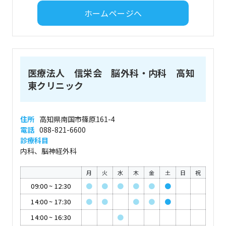
ホームページへ
医療法人 信栄会 脳外科・内科 高知
東クリニック
住所
高知県南国市篠原161-4
電話
088-821-6600
診療科目
内科、脳神経外科
月
火
水
木
金
土
日
祝
09:00
~
12:30
●
●
●
●
●
●
14:00
~
17:30
●
●
●
●
●
14:00
~
16:30
●