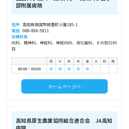
部附属病院
住所
高知県南国市岡豊町小蓮185-1
電話
088-866-5811
診療科目
内科、精神科、神経科、神経内科、消化器科、その他31科
目
月
火
水
木
金
土
日
祝
00:00
~
00:00
●
●
●
●
●
ホームページへ
高知県厚生農業協同組合連合会 JA高知
病院