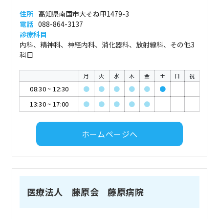
住所
高知県南国市大そね甲1479-3
電話
088-864-3137
診療科目
内科、精神科、神経内科、消化器科、放射線科、その他3
科目
月
火
水
木
金
土
日
祝
08:30
~
12:30
●
●
●
●
●
●
13:30
~
17:00
●
●
●
●
●
ホームページへ
医療法人 藤原会 藤原病院