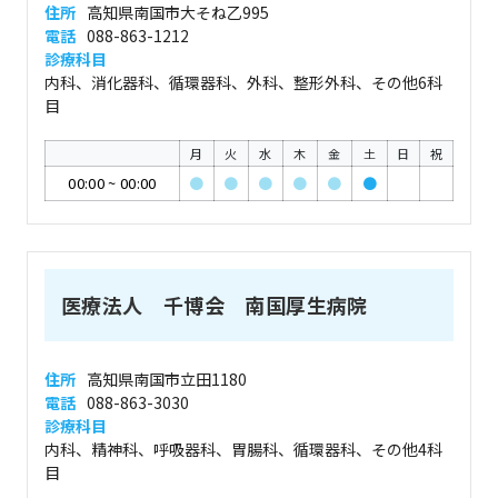
住所
高知県南国市大そね乙995
電話
088-863-1212
診療科目
内科、消化器科、循環器科、外科、整形外科、その他6科
目
月
火
水
木
金
土
日
祝
00:00
~
00:00
●
●
●
●
●
●
医療法人 千博会 南国厚生病院
住所
高知県南国市立田1180
電話
088-863-3030
診療科目
内科、精神科、呼吸器科、胃腸科、循環器科、その他4科
目