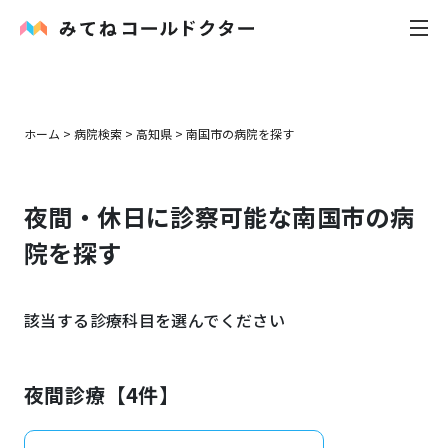
内科
ホーム
>
病院検索
>
高知県
>
南国市
の病院を探す
小児科
夜間・休日に診察可能な
南国市
の病
花粉症
院を探す
皮膚科
該当する診療科目を選んでください
感染症
お役立ち記事
夜間診療【
4
件】
お知らせ