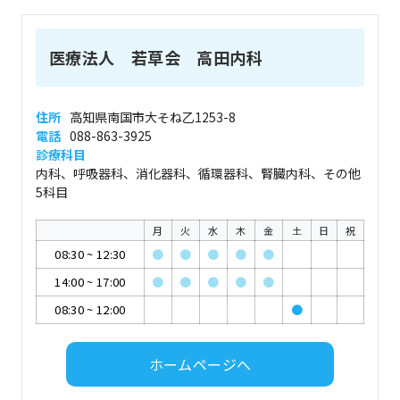
医療法人 若草会 高田内科
住所
高知県南国市大そね乙1253-8
電話
088-863-3925
診療科目
内科、呼吸器科、消化器科、循環器科、腎臓内科、その他
5科目
月
火
水
木
金
土
日
祝
08:30
~
12:30
●
●
●
●
●
14:00
~
17:00
●
●
●
●
●
08:30
~
12:00
●
ホームページへ