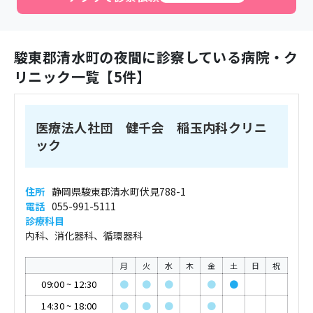
駿東郡清水町
の夜間に診察している病院・ク
リニック一覧【
5
件】
医療法人社団 健千会 稲玉内科クリニ
ック
住所
静岡県駿東郡清水町伏見788-1
電話
055-991-5111
診療科目
内科、消化器科、循環器科
月
火
水
木
金
土
日
祝
09:00
~
12:30
●
●
●
●
●
14:30
~
18:00
●
●
●
●