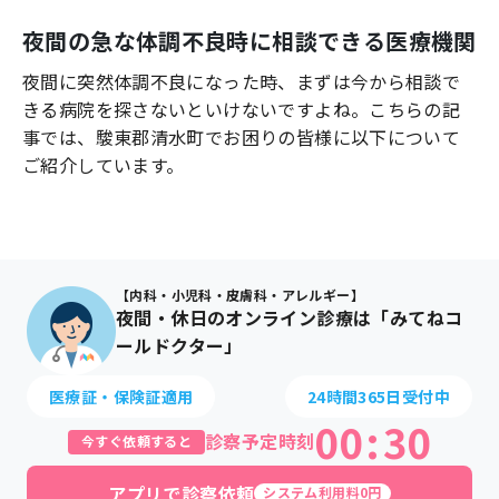
よくあるご質問
夜間の急な体調不良時に相談できる医療機関
夜間に突然体調不良になった時、まずは今から相談で
きる病院を探さないといけないですよね。こちらの記
事では、
駿東郡清水町
でお困りの皆様に以下について
ご紹介しています。
【内科・小児科・皮膚科・アレルギー】
夜間・休日のオンライン診療は「みてねコ
ールドクター」
医療証・保険証適用
24時間365日受付中
00
:
30
診察予定時刻
今すぐ依頼すると
アプリで診察依頼
システム利用料0円