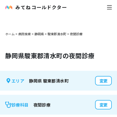
内科
ホーム
>
病院検索
>
静岡県
>
駿東郡清水町
>
夜間診療
小児科
静岡県
駿東郡清水町
の夜間診療
花粉症
皮膚科
静岡県
駿東郡清水町
エリア
変更
感染症
お役立ち記事
夜間診療
診療科目
変更
お知らせ