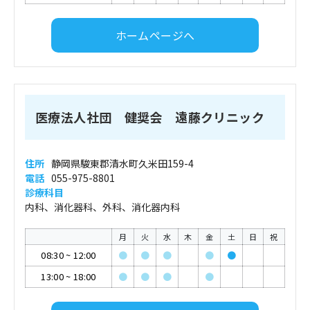
ホームページへ
医療法人社団 健奨会 遠藤クリニック
住所
静岡県駿東郡清水町久米田159-4
電話
055-975-8801
診療科目
内科、消化器科、外科、消化器内科
月
火
水
木
金
土
日
祝
08:30
~
12:00
●
●
●
●
●
13:00
~
18:00
●
●
●
●