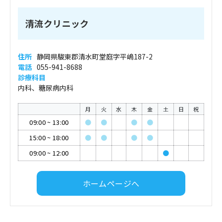
清流クリニック
住所
静岡県駿東郡清水町堂庭字平嶋187-2
電話
055-941-8688
診療科目
内科、糖尿病内科
月
火
水
木
金
土
日
祝
09:00
~
13:00
●
●
●
●
15:00
~
18:00
●
●
●
●
09:00
~
12:00
●
ホームページへ