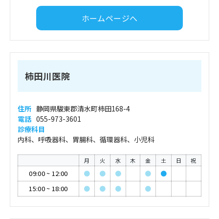
ホームページへ
柿田川医院
住所
静岡県駿東郡清水町柿田168-4
電話
055-973-3601
診療科目
内科、呼吸器科、胃腸科、循環器科、小児科
月
火
水
木
金
土
日
祝
09:00
~
12:00
●
●
●
●
●
15:00
~
18:00
●
●
●
●