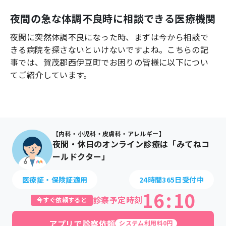
よくあるご質問
夜間の急な体調不良時に相談できる医療機関
夜間に突然体調不良になった時、まずは今から相談で
きる病院を探さないといけないですよね。こちらの記
事では、
賀茂郡西伊豆町
でお困りの皆様に以下につい
てご紹介しています。
【内科・小児科・皮膚科・アレルギー】
夜間・休日のオンライン診療は「みてねコ
ールドクター」
医療証・保険証適用
24時間365日受付中
16
:
10
診察予定時刻
今すぐ依頼すると
アプリで診察依頼
システム利用料0円