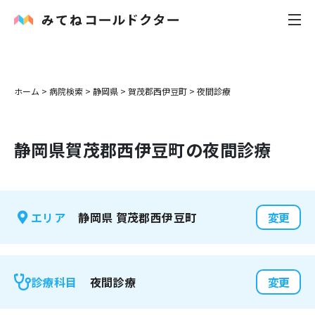
内科
ホーム
>
病院検索
>
静岡県
>
賀茂郡西伊豆町
>
夜間診療
小児科
静岡県
賀茂郡西伊豆町
の夜間診療
花粉症
皮膚科
静岡県
賀茂郡西伊豆町
エリア
変更
感染症
お役立ち記事
夜間診療
診療科目
変更
お知らせ