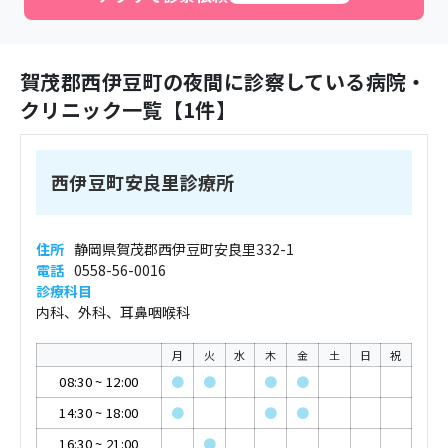
賀茂郡西伊豆町
の夜間に診察している病院・
クリニック一覧【
1
件】
西伊豆町安良里診療所
住所
静岡県賀茂郡西伊豆町安良里332-1
電話
0558-56-0016
診療科目
内科、外科、耳鼻咽喉科
月
火
水
木
金
土
日
祝
08:30
~
12:00
●
●
●
●
14:30
~
18:00
●
●
●
16:30
~
21:00
●