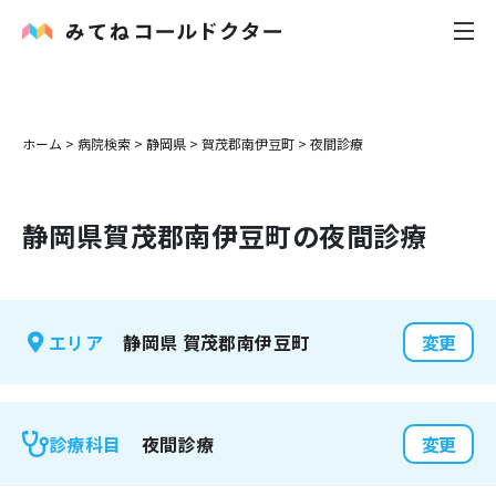
内科
ホーム
>
病院検索
>
静岡県
>
賀茂郡南伊豆町
>
夜間診療
小児科
静岡県
賀茂郡南伊豆町
の夜間診療
花粉症
皮膚科
静岡県
賀茂郡南伊豆町
エリア
変更
感染症
お役立ち記事
夜間診療
診療科目
変更
お知らせ