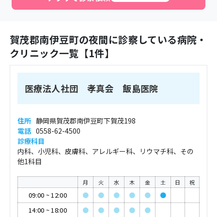
賀茂郡南伊豆町
の夜間に診察している病院・
クリニック一覧【
1
件】
医療法人社団 孝真会 飯島医院
住所
静岡県賀茂郡南伊豆町下賀茂198
電話
0558-62-4500
診療科目
内科、小児科、皮膚科、アレルギー科、リウマチ科、その
他1科目
月
火
水
木
金
土
日
祝
09:00
~
12:00
●
●
●
●
●
●
14:00
~
18:00
●
●
●
●
●