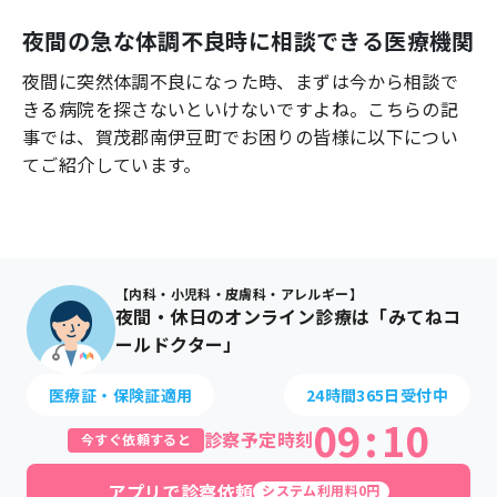
よくあるご質問
夜間の急な体調不良時に相談できる医療機関
夜間に突然体調不良になった時、まずは今から相談で
きる病院を探さないといけないですよね。こちらの記
事では、
賀茂郡南伊豆町
でお困りの皆様に以下につい
てご紹介しています。
【内科・小児科・皮膚科・アレルギー】
夜間・休日のオンライン診療は「みてねコ
ールドクター」
医療証・保険証適用
24時間365日受付中
09
:
10
診察予定時刻
今すぐ依頼すると
アプリで診察依頼
システム利用料0円