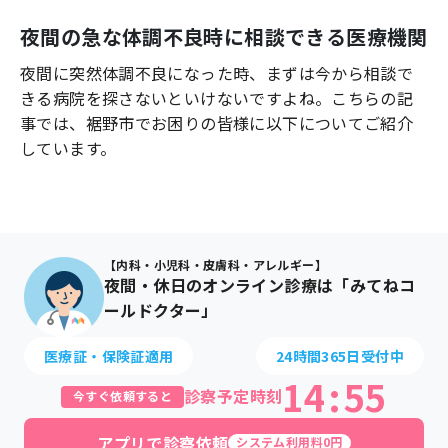
よくあるご質問
夜間の急な体調不良時に相談できる医療機関
夜間に突然体調不良になった時、まずは今から相談で
きる病院を探さないといけないですよね。こちらの記
事では、
裾野市
でお困りの皆様に以下についてご紹介
しています。
【内科・小児科・皮膚科・アレルギー】
夜間・休日のオンライン診療は「みてねコ
ールドクター」
医療証・保険証適用
24時間365日受付中
14
:
55
診察予定時刻
今すぐ依頼すると
アプリで診察依頼
システム利用料0円