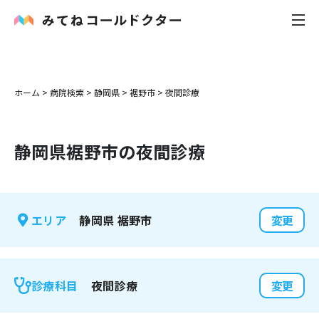
内科
ホーム
>
病院検索
>
静岡県
>
裾野市
>
夜間診療
小児科
静岡県
裾野市
の夜間診療
花粉症
皮膚科
静岡県
裾野市
エリア
変更
感染症
お役立ち記事
夜間診療
診療科目
変更
お知らせ