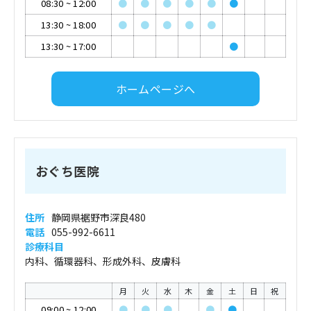
08:30
~
12:00
●
●
●
●
●
●
13:30
~
18:00
●
●
●
●
●
13:30
~
17:00
●
ホームページへ
おぐち医院
住所
静岡県裾野市深良480
電話
055-992-6611
診療科目
内科、循環器科、形成外科、皮膚科
月
火
水
木
金
土
日
祝
09:00
~
12:00
●
●
●
●
●