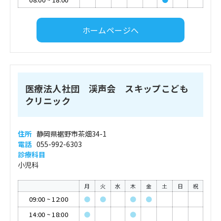
ホームページへ
医療法人社団 渓声会 スキップこども
クリニック
住所
静岡県裾野市茶畑34-1
電話
055-992-6303
診療科目
小児科
月
火
水
木
金
土
日
祝
09:00
~
12:00
●
●
●
●
14:00
~
18:00
●
●