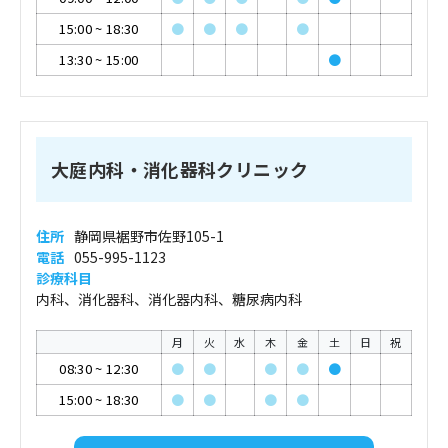
15:00
~
18:30
●
●
●
●
13:30
~
15:00
●
大庭内科・消化器科クリニック
住所
静岡県裾野市佐野105-1
電話
055-995-1123
診療科目
内科、消化器科、消化器内科、糖尿病内科
月
火
水
木
金
土
日
祝
08:30
~
12:30
●
●
●
●
●
15:00
~
18:30
●
●
●
●