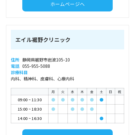
ホームページへ
エイル裾野クリニック
住所
静岡県裾野市岩波105-10
電話
055-955-5088
診療科目
内科、精神科、皮膚科、心療内科
月
火
水
木
金
土
日
祝
09:00
~
11:30
●
●
●
●
●
●
15:00
~
18:30
●
●
●
●
14:00
~
16:30
●