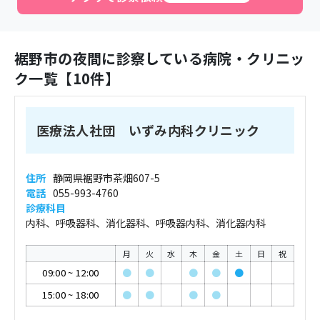
裾野市
の夜間に診察している病院・クリニッ
ク一覧【
10
件】
医療法人社団 いずみ内科クリニック
住所
静岡県裾野市茶畑607-5
電話
055-993-4760
診療科目
内科、呼吸器科、消化器科、呼吸器内科、消化器内科
月
火
水
木
金
土
日
祝
09:00
~
12:00
●
●
●
●
●
15:00
~
18:00
●
●
●
●