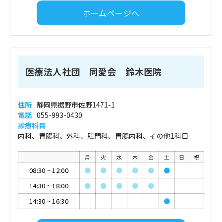
ホームページへ
医療法人社団 同愛会 鈴木医院
住所
静岡県裾野市佐野1471-1
電話
055-993-0430
診療科目
内科、胃腸科、外科、肛門科、胃腸内科、その他1科目
月
火
水
木
金
土
日
祝
08:30
~
12:00
●
●
●
●
●
●
14:30
~
18:00
●
●
●
●
●
14:30
~
16:30
●