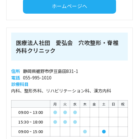
ホームページへ
医療法人社団 愛弘会 穴吹整形・脊椎
外科クリニック
住所
静岡県裾野市伊豆島田831-1
電話
055-995-1010
診療科目
内科、整形外科、リハビリテーション科、漢方内科
月
火
水
木
金
土
日
祝
09:00
~
13:00
●
●
●
15:30
~
18:00
●
●
●
09:00
~
15:00
●
●