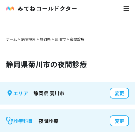
内科
ホーム
>
病院検索
>
静岡県
>
菊川市
>
夜間診療
小児科
静岡県
菊川市
の夜間診療
花粉症
皮膚科
静岡県
菊川市
エリア
変更
感染症
お役立ち記事
夜間診療
診療科目
変更
お知らせ