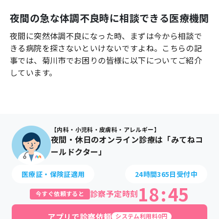
よくあるご質問
夜間の急な体調不良時に相談できる医療機関
夜間に突然体調不良になった時、まずは今から相談で
きる病院を探さないといけないですよね。こちらの記
事では、
菊川市
でお困りの皆様に以下についてご紹介
しています。
【内科・小児科・皮膚科・アレルギー】
夜間・休日のオンライン診療は「みてねコ
ールドクター」
医療証・保険証適用
24時間365日受付中
18
:
45
診察予定時刻
今すぐ依頼すると
アプリで診察依頼
システム利用料0円