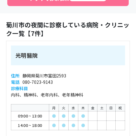
菊川市
の夜間に診察している病院・クリニッ
ク一覧【
7
件】
光明醫院
住所
静岡県菊川市富田2593
電話
080-7023-9143
診療科目
内科、精神科、老年内科、老年精神科
月
火
水
木
金
土
日
祝
09:00
~
13:00
●
●
●
●
14:00
~
18:00
●
●
●
●