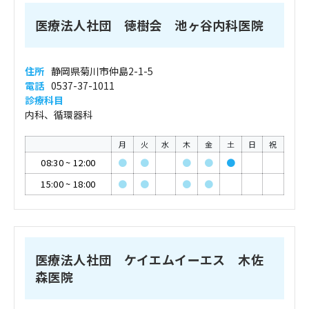
医療法人社団 徳樹会 池ヶ谷内科医院
住所
静岡県菊川市仲島2-1-5
電話
0537-37-1011
診療科目
内科、循環器科
月
火
水
木
金
土
日
祝
08:30
~
12:00
●
●
●
●
●
15:00
~
18:00
●
●
●
●
医療法人社団 ケイエムイーエス 木佐
森医院