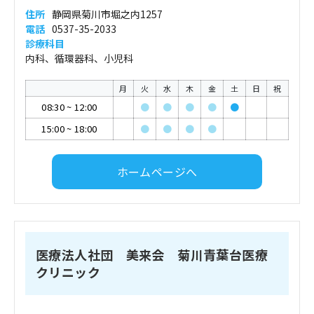
住所
静岡県菊川市堀之内1257
電話
0537-35-2033
診療科目
内科、循環器科、小児科
月
火
水
木
金
土
日
祝
08:30
~
12:00
●
●
●
●
●
15:00
~
18:00
●
●
●
●
ホームページへ
医療法人社団 美来会 菊川青葉台医療
クリニック