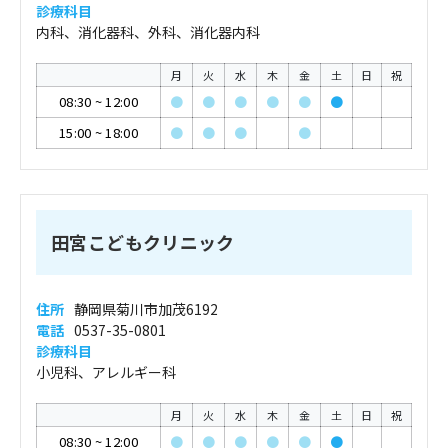
診療科目
内科、消化器科、外科、消化器内科
月
火
水
木
金
土
日
祝
08:30
~
12:00
●
●
●
●
●
●
15:00
~
18:00
●
●
●
●
田宮こどもクリニック
住所
静岡県菊川市加茂6192
電話
0537-35-0801
診療科目
小児科、アレルギー科
月
火
水
木
金
土
日
祝
08:30
~
12:00
●
●
●
●
●
●