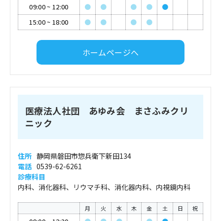
09:00
~
12:00
●
●
●
●
●
15:00
~
18:00
●
●
●
●
ホームページへ
医療法人社団 あゆみ会 まさふみクリ
ニック
住所
静岡県磐田市惣兵衛下新田134
電話
0539-62-6261
診療科目
内科、消化器科、リウマチ科、消化器内科、内視鏡内科
月
火
水
木
金
土
日
祝