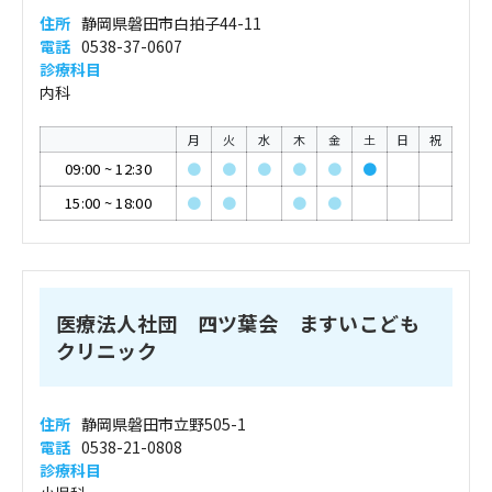
住所
静岡県磐田市白拍子44-11
電話
0538-37-0607
診療科目
内科
月
火
水
木
金
土
日
祝
09:00
~
12:30
●
●
●
●
●
●
15:00
~
18:00
●
●
●
●
医療法人社団 四ツ葉会 ますいこども
クリニック
住所
静岡県磐田市立野505-1
電話
0538-21-0808
診療科目