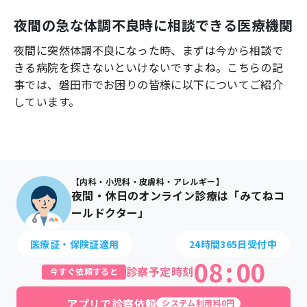
よくあるご質問
夜間の急な体調不良時に相談できる医療機関
夜間に突然体調不良になった時、まずは今から相談で
きる病院を探さないといけないですよね。こちらの記
事では、
磐田市
でお困りの皆様に以下についてご紹介
しています。
【内科・小児科・皮膚科・アレルギー】
夜間・休日のオンライン診療は「みてねコ
ールドクター」
医療証・保険証適用
24時間365日受付中
08
:
00
診察予定時刻
今すぐ依頼すると
アプリで診察依頼
システム利用料0円