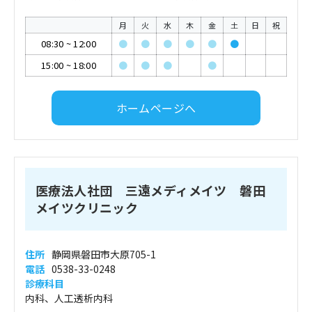
月
火
水
木
金
土
日
祝
08:30
~
12:00
●
●
●
●
●
●
15:00
~
18:00
●
●
●
●
ホームページへ
医療法人社団 三遠メディメイツ 磐田
メイツクリニック
住所
静岡県磐田市大原705-1
電話
0538-33-0248
診療科目
内科、人工透析内科