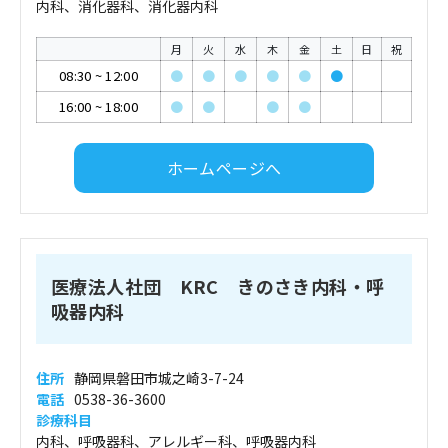
内科、消化器科、消化器内科
月
火
水
木
金
土
日
祝
08:30
~
12:00
●
●
●
●
●
●
16:00
~
18:00
●
●
●
●
ホームページへ
医療法人社団 KRC きのさき内科・呼
吸器内科
住所
静岡県磐田市城之崎3-7-24
電話
0538-36-3600
診療科目
内科、呼吸器科、アレルギー科、呼吸器内科