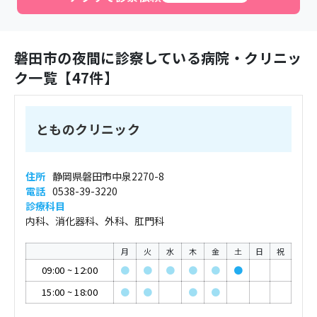
磐田市
の夜間に診察している病院・クリニッ
ク一覧【
47
件】
とものクリニック
住所
静岡県磐田市中泉2270-8
電話
0538-39-3220
診療科目
内科、消化器科、外科、肛門科
月
火
水
木
金
土
日
祝
09:00
~
12:00
●
●
●
●
●
●
15:00
~
18:00
●
●
●
●