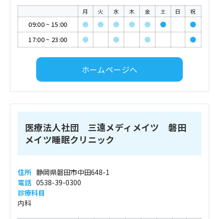
月
火
水
木
金
土
日
祝
09:00
~
15:00
●
●
●
●
●
●
●
17:00
~
23:00
●
●
●
●
ホームページへ
医療法人社団 三遠メディメイツ 磐田
メイツ睡眠クリニック
住所
静岡県磐田市中田648-1
電話
0538-39-0300
診療科目
内科