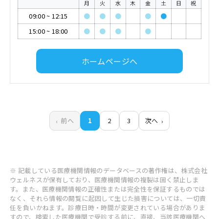
月
火
水
木
金
土
日
祝
09:00
~
12:15
●
●
●
●
●
15:00
~
18:00
●
●
●
●
ホームページへ
前へ
1
2
3
次へ
※ 記載している医療機関情報のデータベースの著作権は、株式会社
ウェルネスが保有しており、医療機関情報の複製は固く禁止しま
す。また、医療機関情報の正確性または完全性を保証するものでは
なく、それら情報の閲覧に起因して生じた損害については、一切責
任を負いかねます。診療日時・時間が変更されている場合がありま
すので、検索した医療機関で受診する前に、直接、当該医療機関へ