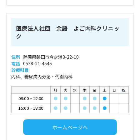
医療法人社団 余語 よご内科クリニッ
ク
住所
静岡県磐田市今之浦3-22-10
電話
0538-21-4545
診療科目
内科、糖尿病内分泌・代謝内科
月
火
水
木
金
土
日
祝
09:00
~
12:00
●
●
●
●
●
15:00
~
18:00
●
●
●
●
●
ホームページへ