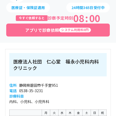
医療証・保険証適用
24時間365日受付中
08
:
00
診察予定時刻
今すぐ依頼すると
アプリで診察依頼
システム利用料0円
医療法人社団 仁心堂 福永小児科内科
クリニック
住所
静岡県磐田市千手堂951
電話
0538-35-3231
診療科目
内科、小児科、小児外科
月
火
水
木
金
土
日
祝