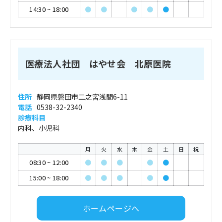
14:30
~
18:00
●
●
●
●
●
医療法人社団 はやせ会 北原医院
住所
静岡県磐田市二之宮浅間6-11
電話
0538-32-2340
診療科目
内科、小児科
月
火
水
木
金
土
日
祝
08:30
~
12:00
●
●
●
●
●
15:00
~
18:00
●
●
●
●
●
ホームページへ