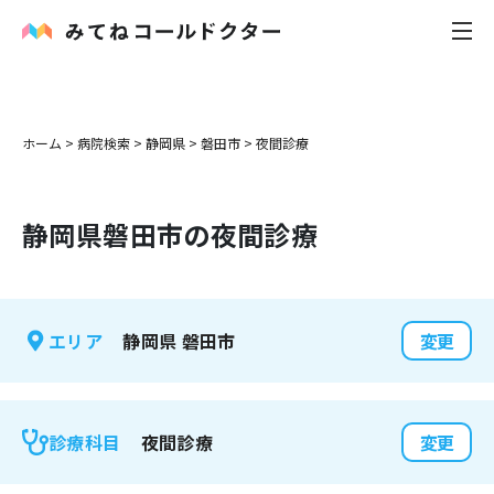
内科
ホーム
>
病院検索
>
静岡県
>
磐田市
>
夜間診療
小児科
静岡県
磐田市
の夜間診療
花粉症
皮膚科
静岡県
磐田市
エリア
変更
感染症
お役立ち記事
夜間診療
診療科目
変更
お知らせ