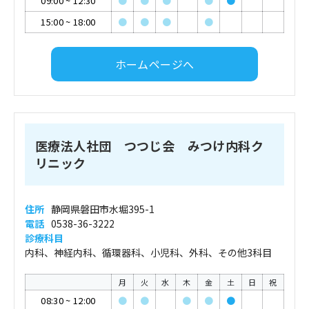
09:00
~
12:30
●
●
●
●
●
15:00
~
18:00
●
●
●
●
ホームページへ
医療法人社団 つつじ会 みつけ内科ク
リニック
住所
静岡県磐田市水堀395-1
電話
0538-36-3222
診療科目
内科、神経内科、循環器科、小児科、外科、その他3科目
月
火
水
木
金
土
日
祝
08:30
~
12:00
●
●
●
●
●