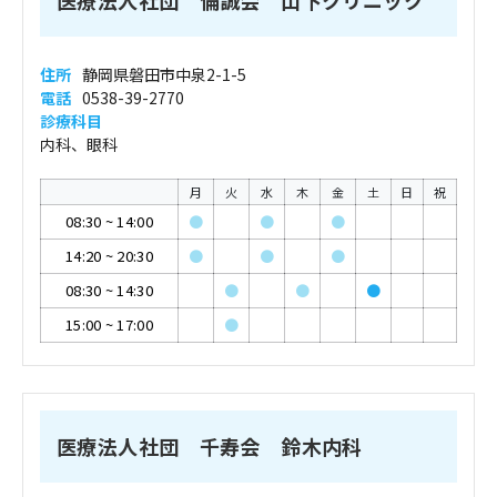
医療法人社団 倫誠会 山下クリニック
住所
静岡県磐田市中泉2-1-5
電話
0538-39-2770
診療科目
内科、眼科
月
火
水
木
金
土
日
祝
08:30
~
14:00
●
●
●
14:20
~
20:30
●
●
●
08:30
~
14:30
●
●
●
15:00
~
17:00
●
医療法人社団 千寿会 鈴木内科