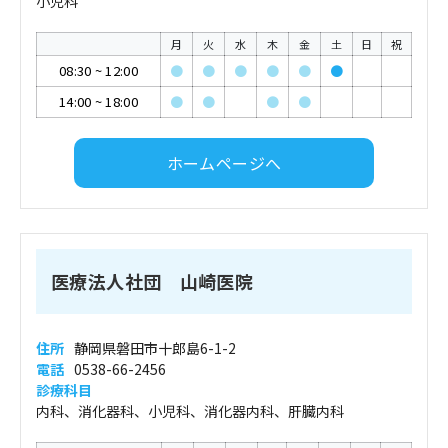
小児科
月
火
水
木
金
土
日
祝
08:30
~
12:00
●
●
●
●
●
●
14:00
~
18:00
●
●
●
●
ホームページへ
医療法人社団 山崎医院
住所
静岡県磐田市十郎島6-1-2
電話
0538-66-2456
診療科目
内科、消化器科、小児科、消化器内科、肝臓内科