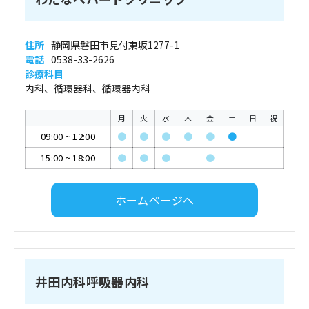
住所
静岡県磐田市見付東坂1277-1
電話
0538-33-2626
診療科目
内科、循環器科、循環器内科
月
火
水
木
金
土
日
祝
09:00
~
12:00
●
●
●
●
●
●
15:00
~
18:00
●
●
●
●
ホームページへ
井田内科呼吸器内科