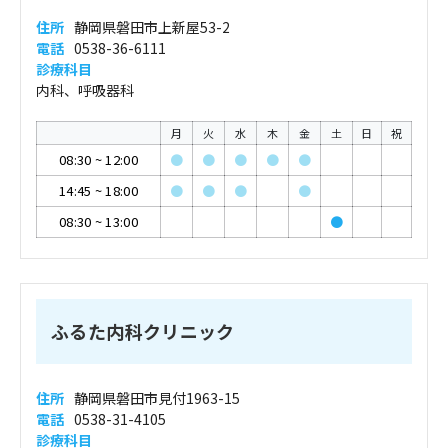
住所
静岡県磐田市上新屋53-2
電話
0538-36-6111
診療科目
内科、呼吸器科
月
火
水
木
金
土
日
祝
08:30
~
12:00
●
●
●
●
●
14:45
~
18:00
●
●
●
●
08:30
~
13:00
●
ふるた内科クリニック
住所
静岡県磐田市見付1963-15
電話
0538-31-4105
診療科目