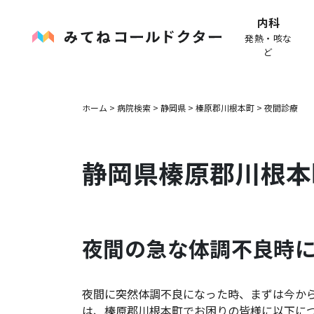
内科
発熱・咳な
ど
ホーム
>
病院検索
>
静岡県
>
榛原郡川根本町
>
夜間診療
静岡県
榛原郡川根本
夜間の急な体調不良時
夜間に突然体調不良になった時、まずは今か
は、
榛原郡川根本町
でお困りの皆様に以下に