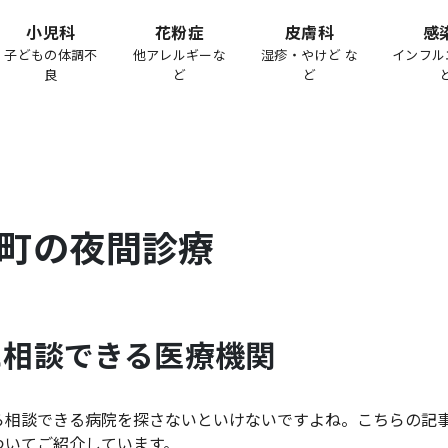
小児科
花粉症
皮膚科
感
子どもの体調不
他アレルギーな
湿疹・やけど な
インフル
良
ど
ど
町
の夜間診療
に相談できる医療機関
ら相談できる病院を探さないといけないですよね。こちらの記
ついてご紹介しています。