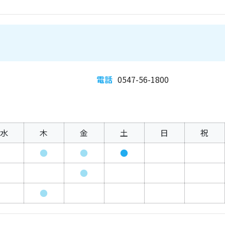
電話
0547-56-1800
水
木
金
土
日
祝
●
●
●
●
●