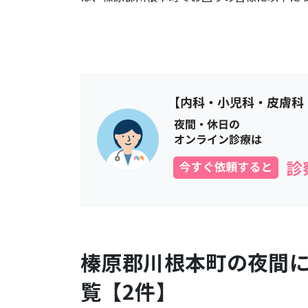
榛原郡川根本町
の夜間
覧【
2
件】