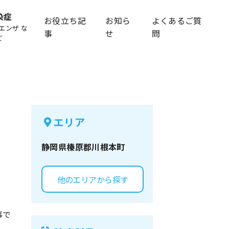
染症
お役立ち記
お知ら
よくあるご質
エンザ な
事
せ
問
ど
エリア
静岡県
榛原郡川根本町
他のエリアから探す
事で