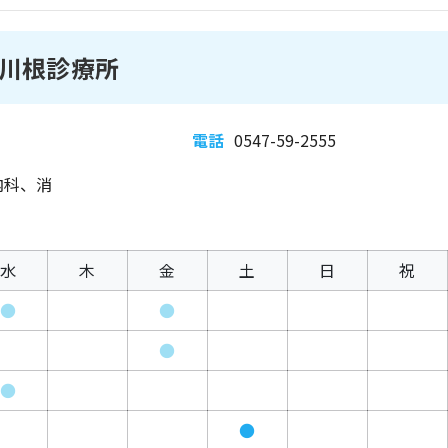
川根診療所
電話
0547-59-2555
内科、消
水
木
金
土
日
祝
●
●
●
●
●