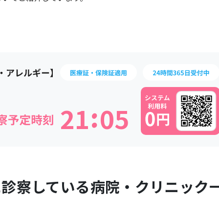
:
2
1
0
5
に診察している病院・クリニック