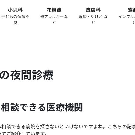
小児科
花粉症
皮膚科
感
子どもの体調不
他アレルギーな
湿疹・やけど な
インフル
良
ど
ど
の夜間診療
に相談できる医療機関
ら相談できる病院を探さないといけないですよね。こちらの記
いてご紹介しています。