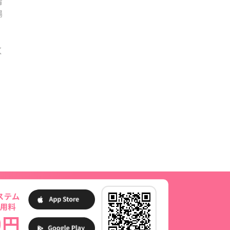
情
場
く