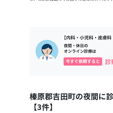
榛原郡吉田町
の夜間に
【
3
件】