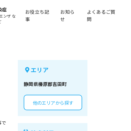
染症
お役立ち記
お知ら
よくあるご質
エンザ な
事
せ
問
ど
エリア
静岡県
榛原郡吉田町
他のエリアから探す
事で