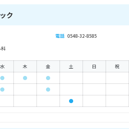
ック
電話
0548-32-8585
外科
水
木
金
土
日
祝
●
●
●
●
●
●