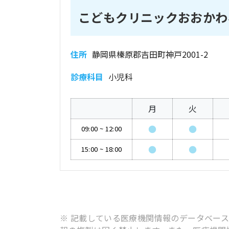
こどもクリニックおおかわ
住所
静岡県榛原郡吉田町神戸2001-2
診療科目
小児科
月
火
●
●
09:00
~
12:00
●
●
15:00
~
18:00
※ 記載している医療機関情報のデータベー