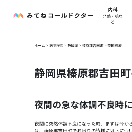
内科
発熱・咳な
ど
ホーム
>
病院検索
>
静岡県
>
榛原郡吉田町
>
夜間診療
静岡県
榛原郡吉田町
夜間の急な体調不良時
夜間に突然体調不良になった時、まずは今か
は、
榛原郡吉田町
でお困りの皆様に以下につ