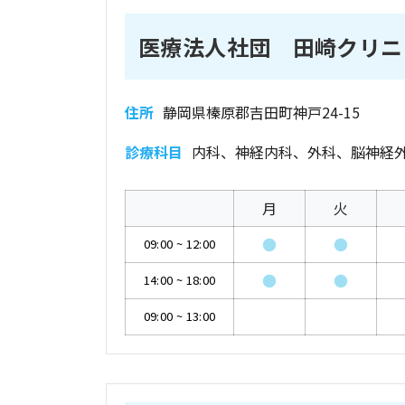
医療法人社団 田崎クリニ
住所
静岡県榛原郡吉田町神戸24-15
診療科目
内科、神経内科、外科、脳神経
月
火
●
●
09:00
~
12:00
●
●
14:00
~
18:00
09:00
~
13:00