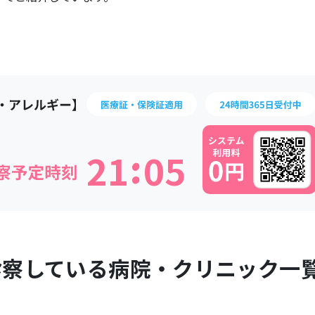
:
2
1
0
5
診察している病院・クリニック一