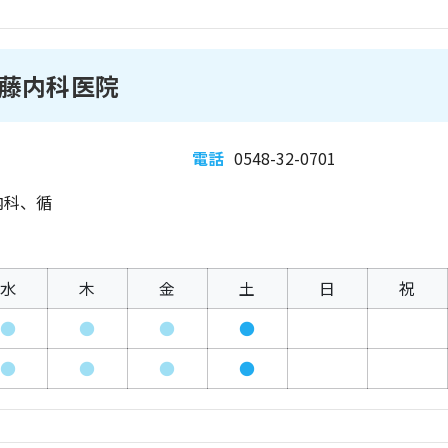
藤内科医院
電話
0548-32-0701
内科、循
水
木
金
土
日
祝
●
●
●
●
●
●
●
●