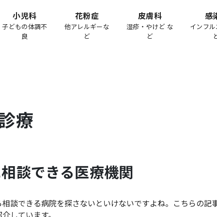
小児科
花粉症
皮膚科
感
子どもの体調不
他アレルギーな
湿疹・やけど な
インフル
良
ど
ど
診療
に相談できる医療機関
ら相談できる病院を探さないといけないですよね。こちらの記
紹介しています。