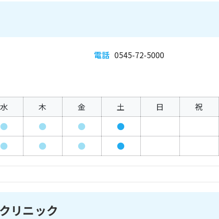
電話
0545-72-5000
水
木
金
土
日
祝
●
●
●
●
●
●
●
●
クリニック