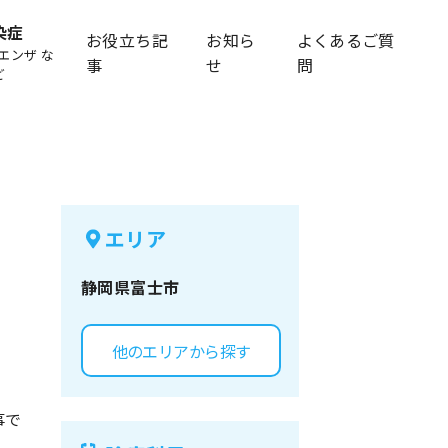
染症
お役立ち記
お知ら
よくあるご質
エンザ な
事
せ
問
ど
エリア
静岡県
富士市
他のエリアから探す
事で