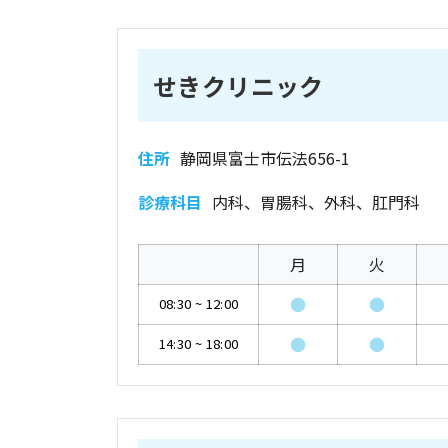
せきクリニック
住所
静岡県富士市伝法656-1
診療科目
内科、胃腸科、外科、肛門科
月
火
●
●
08:30
~
12:00
●
●
14:30
~
18:00