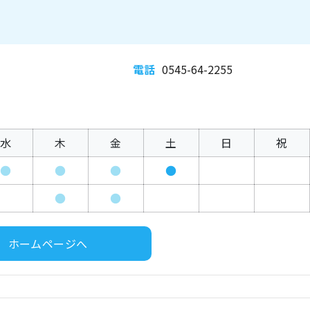
電話
0545-64-2255
水
木
金
土
日
祝
●
●
●
●
●
●
ホームページへ