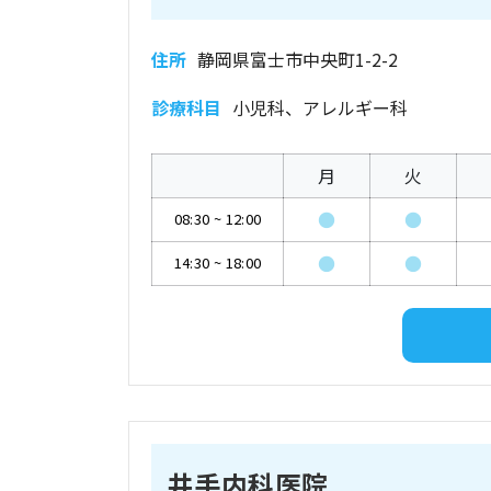
住所
静岡県富士市中央町1-2-2
診療科目
小児科、アレルギー科
月
火
●
●
08:30
~
12:00
●
●
14:30
~
18:00
井手内科医院