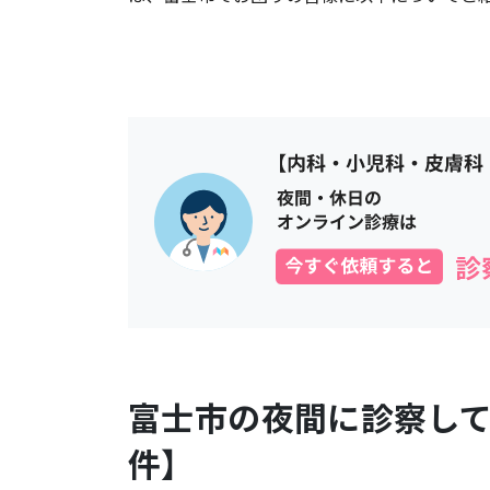
富士市
の夜間に診察し
件】