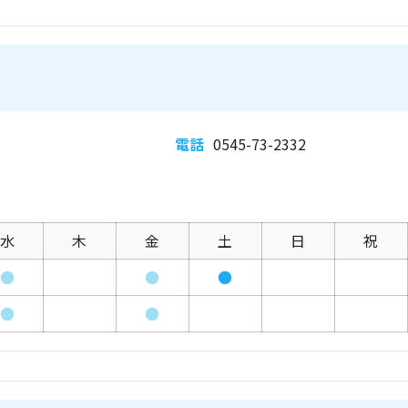
電話
0545-73-2332
水
木
金
土
日
祝
●
●
●
●
●