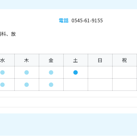
電話
0545-61-9155
器科、放
水
木
金
土
日
祝
●
●
●
●
●
●
●