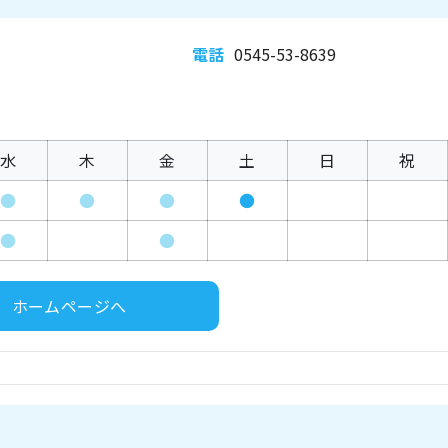
電話
0545-53-8639
水
木
金
土
日
祝
●
●
●
●
●
●
ホームページへ