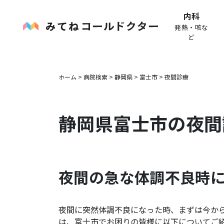
内科
発熱・咳な
ど
ホーム
>
病院検索
>
静岡県
>
富士市
>
夜間診療
静岡県
富士市
の夜間
夜間の急な体調不良時
夜間に突然体調不良になった時、まずは今か
は、
富士市
でお困りの皆様に以下についてご