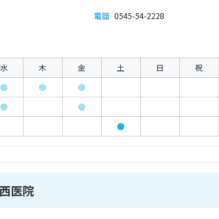
電話
0545-54-2228
水
木
金
土
日
祝
●
●
●
●
●
●
西医院