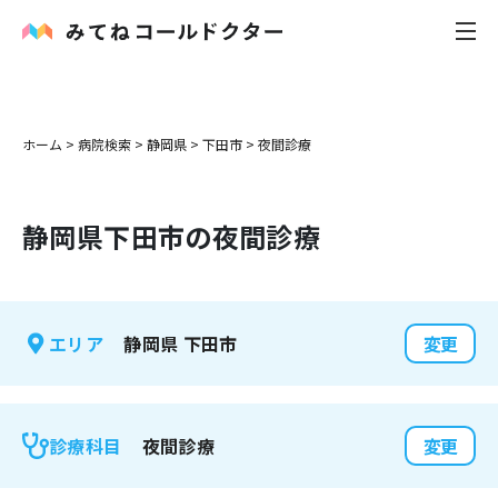
内科
ホーム
>
病院検索
>
静岡県
>
下田市
>
夜間診療
小児科
静岡県
下田市
の夜間診療
花粉症
皮膚科
静岡県
下田市
エリア
変更
感染症
お役立ち記事
夜間診療
診療科目
変更
お知らせ