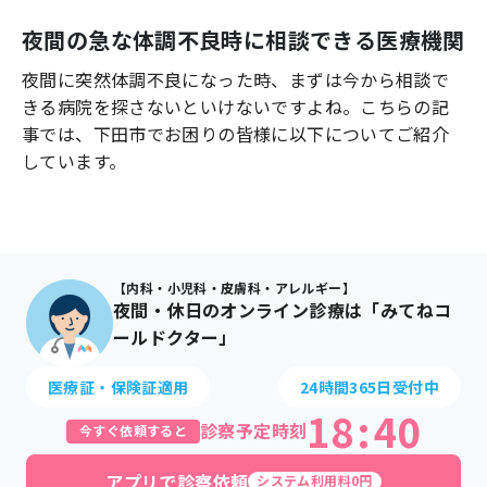
よくあるご質問
夜間の急な体調不良時に相談できる医療機関
夜間に突然体調不良になった時、まずは今から相談で
きる病院を探さないといけないですよね。こちらの記
事では、
下田市
でお困りの皆様に以下についてご紹介
しています。
【内科・小児科・皮膚科・アレルギー】
夜間・休日のオンライン診療は「みてねコ
ールドクター」
医療証・保険証適用
24時間365日受付中
18
:
40
診察予定時刻
今すぐ依頼すると
アプリで診察依頼
システム利用料0円