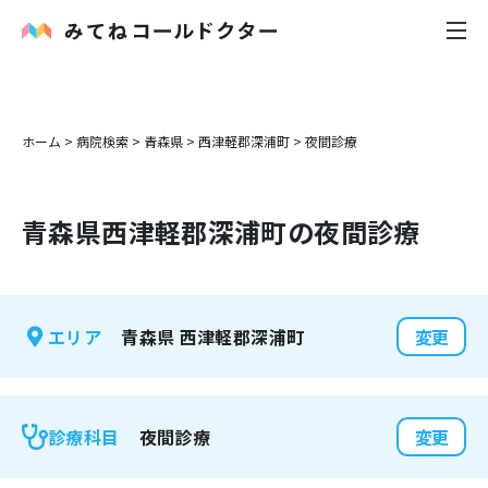
内科
ホーム
>
病院検索
>
青森県
>
西津軽郡深浦町
>
夜間診療
小児科
青森県
西津軽郡深浦町
の夜間診療
花粉症
皮膚科
青森県
西津軽郡深浦町
エリア
変更
感染症
お役立ち記事
夜間診療
診療科目
変更
お知らせ