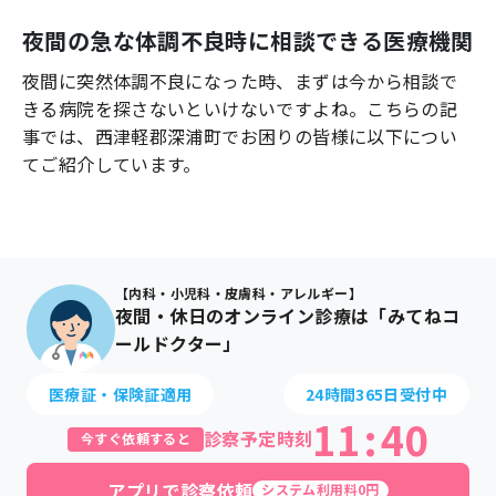
よくあるご質問
夜間の急な体調不良時に相談できる医療機関
夜間に突然体調不良になった時、まずは今から相談で
きる病院を探さないといけないですよね。こちらの記
事では、
西津軽郡深浦町
でお困りの皆様に以下につい
てご紹介しています。
【内科・小児科・皮膚科・アレルギー】
夜間・休日のオンライン診療は「みてねコ
ールドクター」
医療証・保険証適用
24時間365日受付中
11
:
40
診察予定時刻
今すぐ依頼すると
アプリで診察依頼
システム利用料0円