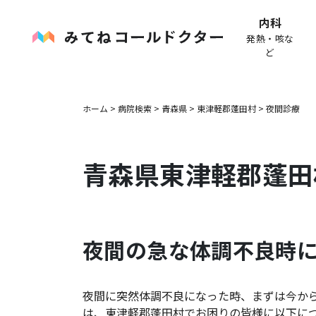
内科
発熱・咳な
ど
ホーム
>
病院検索
>
青森県
>
東津軽郡蓬田村
>
夜間診療
青森県
東津軽郡蓬田
夜間の急な体調不良時
夜間に突然体調不良になった時、まずは今か
は、
東津軽郡蓬田村
でお困りの皆様に以下に