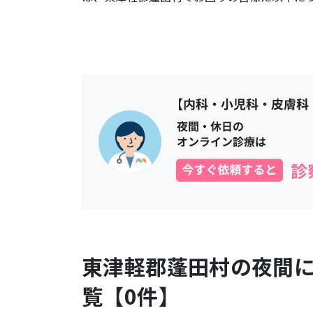
東津軽郡蓬田村
の夜間
覧【
0
件】