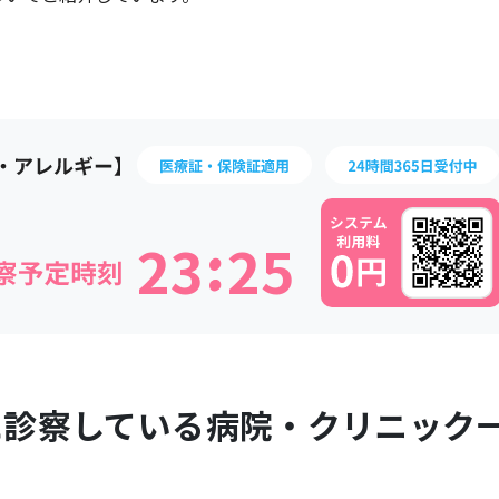
:
2
3
2
5
に診察している病院・クリニック