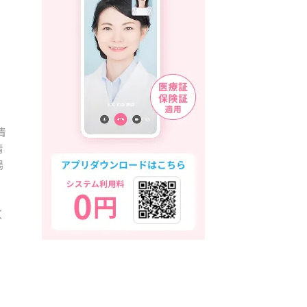
情
情
場
く