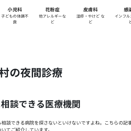
小児科
花粉症
皮膚科
感
子どもの体調不
他アレルギーな
湿疹・やけど な
インフル
良
ど
ど
村
の夜間診療
に相談できる医療機関
ら相談できる病院を探さないといけないですよね。こちらの記
ついてご紹介しています。