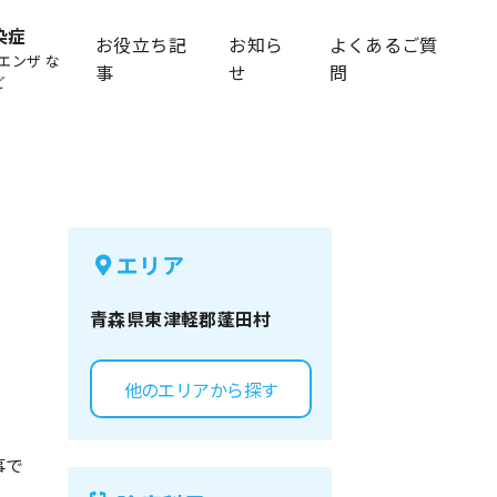
染症
お役立ち記
お知ら
よくあるご質
エンザ な
事
せ
問
ど
エリア
青森県
東津軽郡蓬田村
他のエリアから探す
事で