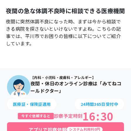
よくあるご質問
夜間の急な体調不良時に相談できる医療機関
夜間に突然体調不良になった時、まずは今から相談で
きる病院を探さないといけないですよね。こちらの記
事では、
平川市
でお困りの皆様に以下についてご紹介
しています。
【内科・小児科・皮膚科・アレルギー】
夜間・休日のオンライン診療は「みてねコ
ールドクター」
医療証・保険証適用
24時間365日受付中
16
:
30
診察予定時刻
今すぐ依頼すると
アプリで診察依頼
システム利用料0円