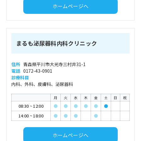
ホームページへ
まるも泌尿器科内科クリニック
住所
青森県平川市大光寺三村井31-1
電話
0172-43-0901
診療科目
内科、外科、皮膚科、泌尿器科
月
火
水
木
金
土
日
祝
08:30
~
12:00
●
●
●
●
●
●
14:00
~
18:00
●
●
●
●
ホームページへ