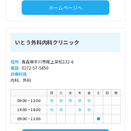
ホームページへ
いとう外科内科クリニック
住所
青森県平川市尾上栄松132-6
電話
0172-57-5850
診療科目
内科、外科
月
火
水
木
金
土
日
祝
09:00
~
12:00
●
●
●
●
●
14:00
~
18:00
●
●
●
●
09:00
~
13:00
●