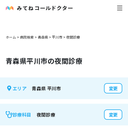
内科
ホーム
>
病院検索
>
青森県
>
平川市
>
夜間診療
小児科
青森県
平川市
の夜間診療
花粉症
皮膚科
青森県
平川市
エリア
変更
感染症
お役立ち記事
夜間診療
診療科目
変更
お知らせ