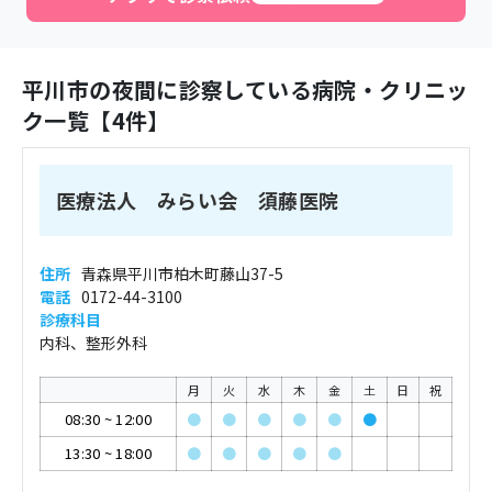
平川市
の夜間に診察している病院・クリニッ
ク一覧【
4
件】
医療法人 みらい会 須藤医院
住所
青森県平川市柏木町藤山37-5
電話
0172-44-3100
診療科目
内科、整形外科
月
火
水
木
金
土
日
祝
08:30
~
12:00
●
●
●
●
●
●
13:30
~
18:00
●
●
●
●
●