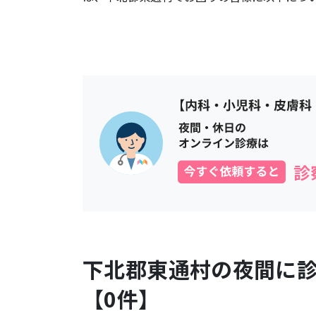
下北郡東通村
の夜間に
【
0
件】