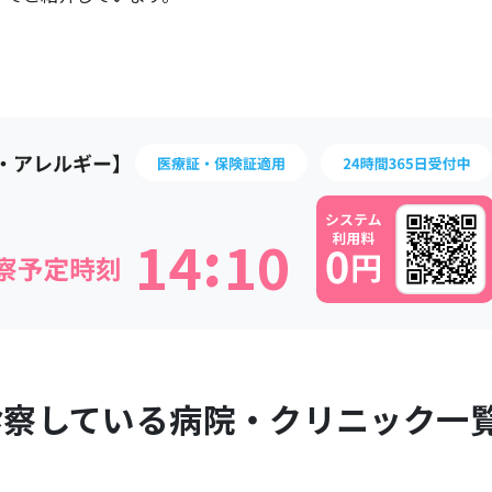
:
1
4
1
0
診察している病院・クリニック一