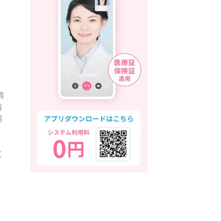
情
情
場
く