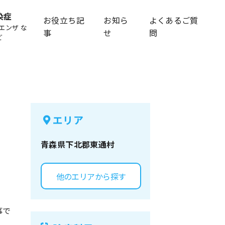
染症
お役立ち記
お知ら
よくあるご質
エンザ な
事
せ
問
ど
エリア
青森県
下北郡東通村
他のエリアから探す
事で