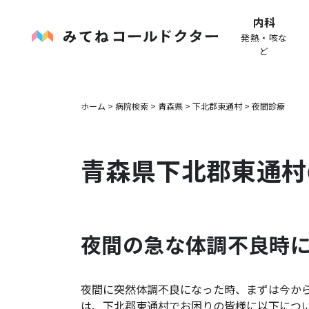
内科
発熱・咳な
ど
ホーム
>
病院検索
>
青森県
>
下北郡東通村
>
夜間診療
青森県
下北郡東通村
夜間の急な体調不良時
夜間に突然体調不良になった時、まずは今か
は、
下北郡東通村
でお困りの皆様に以下につ