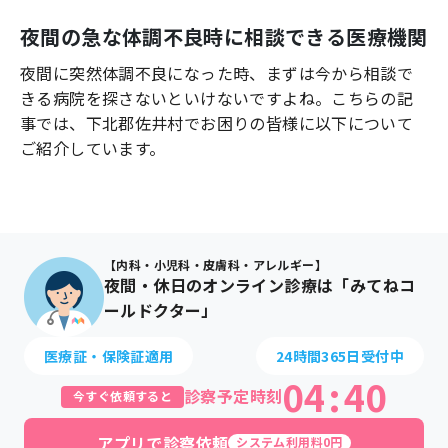
よくあるご質問
夜間の急な体調不良時に相談できる医療機関
夜間に突然体調不良になった時、まずは今から相談で
きる病院を探さないといけないですよね。こちらの記
事では、
下北郡佐井村
でお困りの皆様に以下について
ご紹介しています。
【内科・小児科・皮膚科・アレルギー】
夜間・休日のオンライン診療は「みてねコ
ールドクター」
医療証・保険証適用
24時間365日受付中
04
:
40
診察予定時刻
今すぐ依頼すると
アプリで診察依頼
システム利用料0円