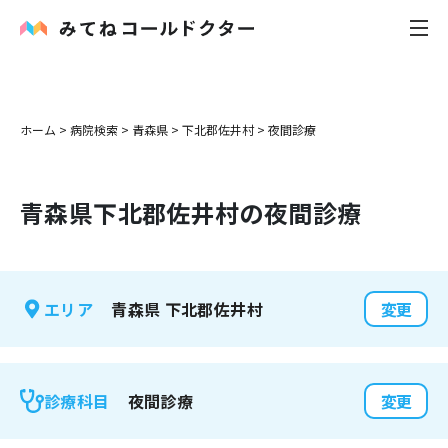
内科
ホーム
>
病院検索
>
青森県
>
下北郡佐井村
>
夜間診療
小児科
青森県
下北郡佐井村
の夜間診療
花粉症
皮膚科
青森県
下北郡佐井村
エリア
変更
感染症
お役立ち記事
夜間診療
診療科目
変更
お知らせ