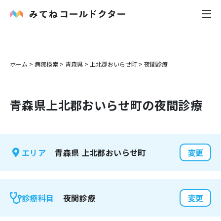
内科
ホーム
>
病院検索
>
青森県
>
上北郡おいらせ町
>
夜間診療
小児科
青森県
上北郡おいらせ町
の夜間診療
花粉症
皮膚科
青森県
上北郡おいらせ町
エリア
変更
感染症
お役立ち記事
夜間診療
診療科目
変更
お知らせ