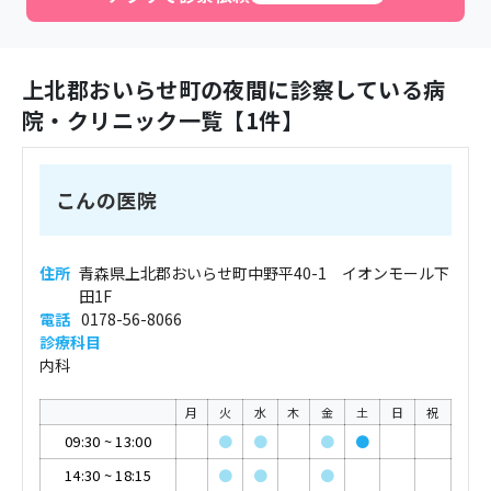
上北郡おいらせ町
の夜間に診察している病
院・クリニック一覧【
1
件】
こんの医院
住所
青森県上北郡おいらせ町中野平40-1 イオンモール下
田1F
電話
0178-56-8066
診療科目
内科
月
火
水
木
金
土
日
祝
09:30
~
13:00
●
●
●
●
14:30
~
18:15
●
●
●