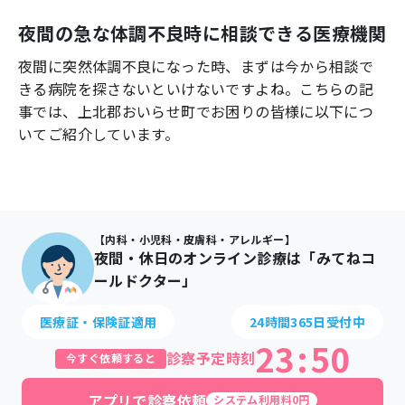
よくあるご質問
夜間の急な体調不良時に相談できる医療機関
夜間に突然体調不良になった時、まずは今から相談で
きる病院を探さないといけないですよね。こちらの記
事では、
上北郡おいらせ町
でお困りの皆様に以下につ
いてご紹介しています。
【内科・小児科・皮膚科・アレルギー】
夜間・休日のオンライン診療は「みてねコ
ールドクター」
医療証・保険証適用
24時間365日受付中
23
:
50
診察予定時刻
今すぐ依頼すると
アプリで診察依頼
システム利用料0円