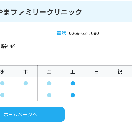
いやまファミリークリニック
電話
0269-62-7080
、脳神経
水
木
金
土
日
祝
●
●
●
●
●
●
●
ホームページへ