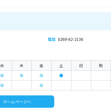
電話
0269-62-2136
水
木
金
土
日
祝
●
●
●
●
●
●
ホームページへ