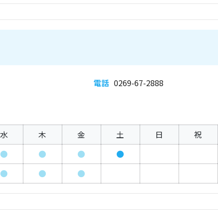
電話
0269-67-2888
水
木
金
土
日
祝
●
●
●
●
●
●
●