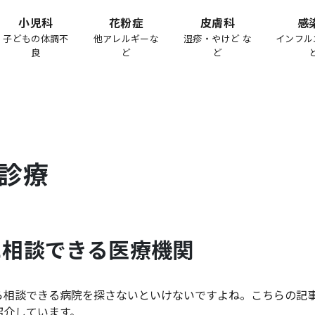
小児科
花粉症
皮膚科
感
子どもの体調不
他アレルギーな
湿疹・やけど な
インフル
良
ど
ど
診療
に相談できる医療機関
ら相談できる病院を探さないといけないですよね。こちらの記
紹介しています。