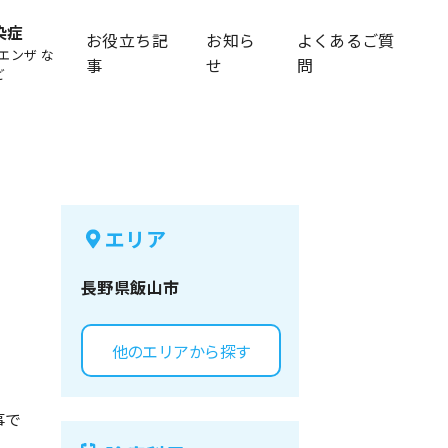
染症
お役立ち記
お知ら
よくあるご質
エンザ な
事
せ
問
ど
エリア
長野県
飯山市
他のエリアから探す
事で