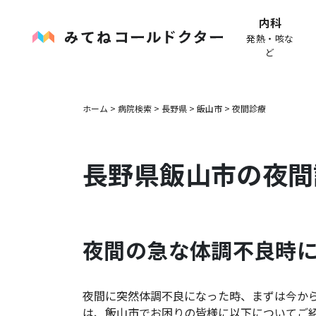
内科
発熱・咳な
ど
ホーム
>
病院検索
>
長野県
>
飯山市
>
夜間診療
長野県
飯山市
の夜間
夜間の急な体調不良時
夜間に突然体調不良になった時、まずは今か
は、
飯山市
でお困りの皆様に以下についてご