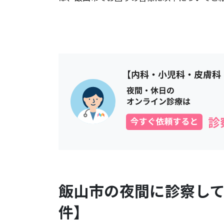
飯山市
の夜間に診察し
件】