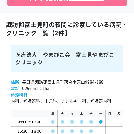
諏訪郡富士見町
の夜間に診察している病院・
クリニック一覧【
2
件】
医療法人 やまびこ会 富士見やまびこ
クリニック
住所
長野県諏訪郡富士見町落合南原山9984-188
電話
0266-61-2155
診療科目
内科、呼吸器科、小児科、アレルギー科、呼吸器内科
月
火
水
木
金
土
日
祝
09:00
~
12:00
●
●
●
●
●
●
15:30
~
18:00
●
●
●
●
●