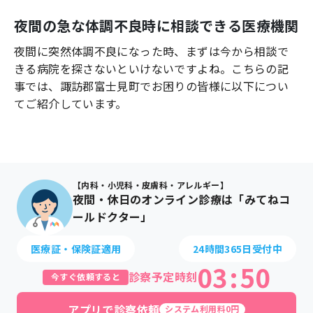
よくあるご質問
夜間の急な体調不良時に相談できる医療機関
夜間に突然体調不良になった時、まずは今から相談で
きる病院を探さないといけないですよね。こちらの記
事では、
諏訪郡富士見町
でお困りの皆様に以下につい
てご紹介しています。
【内科・小児科・皮膚科・アレルギー】
夜間・休日のオンライン診療は「みてねコ
ールドクター」
医療証・保険証適用
24時間365日受付中
03
:
50
診察予定時刻
今すぐ依頼すると
アプリで診察依頼
システム利用料0円