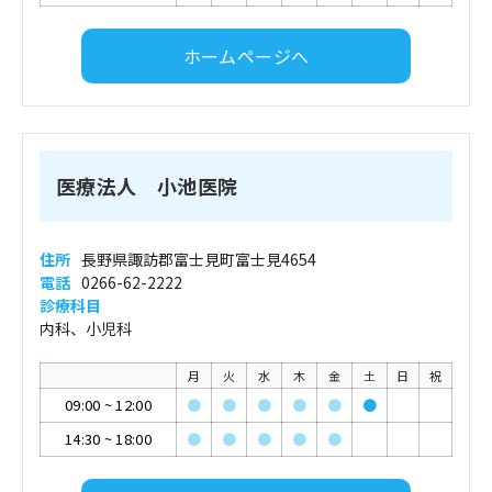
ホームページへ
医療法人 小池医院
住所
長野県諏訪郡富士見町富士見4654
電話
0266-62-2222
診療科目
内科、小児科
月
火
水
木
金
土
日
祝
09:00
~
12:00
●
●
●
●
●
●
14:30
~
18:00
●
●
●
●
●