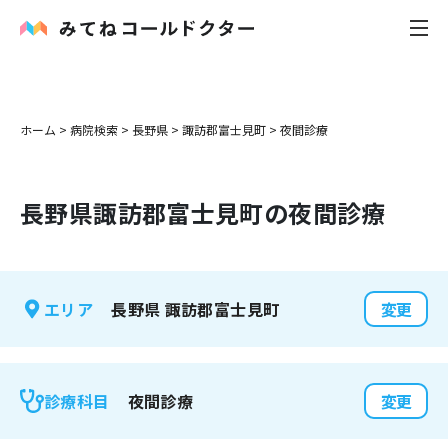
内科
ホーム
>
病院検索
>
長野県
>
諏訪郡富士見町
>
夜間診療
小児科
長野県
諏訪郡富士見町
の夜間診療
花粉症
皮膚科
長野県
諏訪郡富士見町
エリア
変更
感染症
お役立ち記事
夜間診療
診療科目
変更
お知らせ