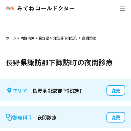
内科
ホーム
>
病院検索
>
長野県
>
諏訪郡下諏訪町
>
夜間診療
小児科
長野県
諏訪郡下諏訪町
の夜間診療
花粉症
皮膚科
長野県
諏訪郡下諏訪町
エリア
変更
感染症
お役立ち記事
夜間診療
診療科目
変更
お知らせ