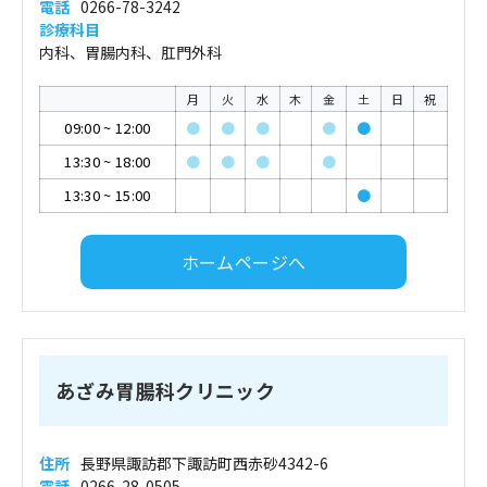
電話
0266-78-3242
診療科目
内科、胃腸内科、肛門外科
月
火
水
木
金
土
日
祝
09:00
~
12:00
●
●
●
●
●
13:30
~
18:00
●
●
●
●
13:30
~
15:00
●
ホームページへ
あざみ胃腸科クリニック
住所
長野県諏訪郡下諏訪町西赤砂4342-6
電話
0266-28-0505