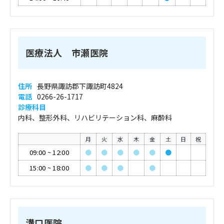
医療法人 市瀬医院
住所
長野県諏訪郡下諏訪町4824
電話
0266-26-1717
診療科目
内科、整形外科、リハビリテーション科、麻酔科
月
火
水
木
金
土
日
祝
09:00
~
12:00
●
●
●
●
●
●
15:00
~
18:00
●
●
●
●
溝口医院