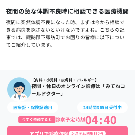
よくあるご質問
夜間の急な体調不良時に相談できる医療機関
夜間に突然体調不良になった時、まずは今から相談で
きる病院を探さないといけないですよね。こちらの記
事では、
諏訪郡下諏訪町
でお困りの皆様に以下につい
てご紹介しています。
【内科・小児科・皮膚科・アレルギー】
夜間・休日のオンライン診療は「みてねコ
ールドクター」
医療証・保険証適用
24時間365日受付中
04
:
40
診察予定時刻
今すぐ依頼すると
アプリで診察依頼
システム利用料0円