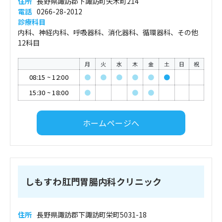
住所
長野県諏訪郡下諏訪町矢木町214
電話
0266-28-2012
診療科目
内科、神経内科、呼吸器科、消化器科、循環器科、その他
12科目
月
火
水
木
金
土
日
祝
08:15
~
12:00
●
●
●
●
●
●
15:30
~
18:00
●
●
●
ホームページへ
しもすわ肛門胃腸内科クリニック
住所
長野県諏訪郡下諏訪町栄町5031-18