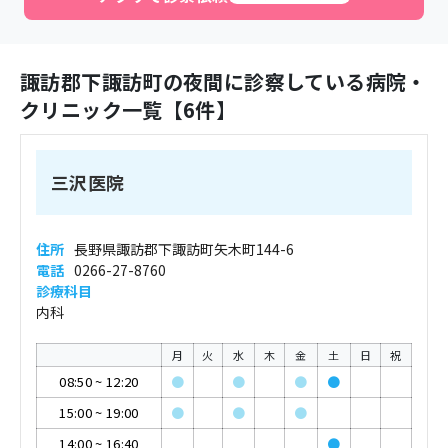
諏訪郡下諏訪町
の夜間に診察している病院・
クリニック一覧【
6
件】
三沢医院
住所
長野県諏訪郡下諏訪町矢木町144-6
電話
0266-27-8760
診療科目
内科
月
火
水
木
金
土
日
祝
08:50
~
12:20
●
●
●
●
15:00
~
19:00
●
●
●
14:00
~
16:40
●