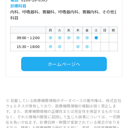
診療科目
内科、呼吸器科、胃腸科、呼吸器内科、胃腸内科、その他1
科目
月
火
水
木
金
土
日
祝
09:00
~
12:00
●
●
●
●
●
●
15:30
~
18:00
●
●
●
●
ホームページへ
※ 記載している医療機関情報のデータベースの著作権は、株式会社
ウェルネスが保有しており、医療機関情報の複製は固く禁止しま
す。また、医療機関情報の正確性または完全性を保証するものでは
なく、それら情報の閲覧に起因して生じた損害については、一切責
任を負いかねます。診療日時・時間が変更されている場合がありま
すので、検索した医療機関で受診する前に、直接、当該医療機関へ