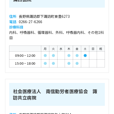
住所
長野県諏訪郡下諏訪町東豊6273
電話
0266-27-6266
診療科目
内科、呼吸器科、循環器科、外科、呼吸器内科、その他1科
目
月
火
水
木
金
土
日
祝
09:00
~
12:00
●
●
●
●
●
15:00
~
18:00
●
●
●
●
社会医療法人 南信勤労者医療協会 諏
訪共立病院