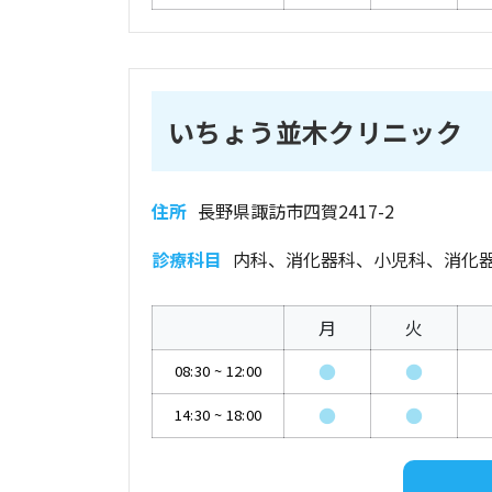
いちょう並木クリニック
住所
長野県諏訪市四賀2417-2
診療科目
内科、消化器科、小児科、消化
月
火
●
●
08:30
~
12:00
●
●
14:30
~
18:00