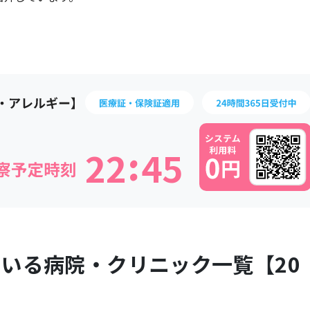
:
2
2
4
5
ている病院・クリニック一覧【
20