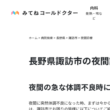
内科
発熱・咳な
ど
ホーム
>
病院検索
>
長野県
>
諏訪市
>
夜間診療
長野県
諏訪市
の夜間
夜間の急な体調不良時
夜間に突然体調不良になった時、まずは今か
は、
諏訪市
でお困りの皆様に以下についてご