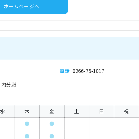
ホームページへ
電話
0266-75-1017
、内分泌
水
木
金
土
日
祝
●
●
●
●