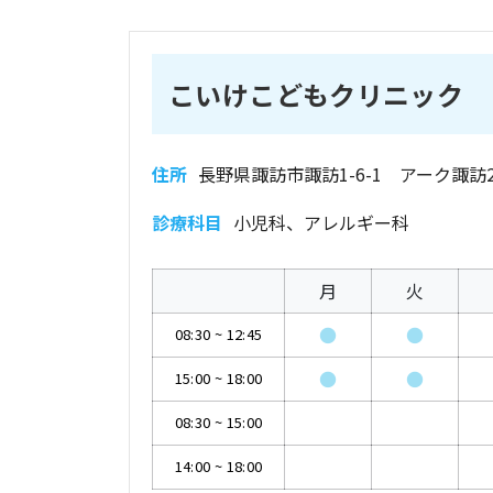
こいけこどもクリニック
住所
長野県諏訪市諏訪1-6-1 アーク諏訪2
診療科目
小児科、アレルギー科
月
火
●
●
08:30
~
12:45
●
●
15:00
~
18:00
08:30
~
15:00
14:00
~
18:00