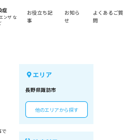
染症
お役立ち記
お知ら
よくあるご質
エンザ な
事
せ
問
ど
エリア
長野県
諏訪市
他のエリアから探す
事で