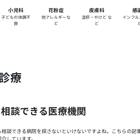
小児科
花粉症
皮膚科
感
子どもの体調不
他アレルギーな
湿疹・やけど な
インフル
良
ど
ど
診療
に相談できる医療機関
ら相談できる病院を探さないといけないですよね。こちらの記
紹介しています。