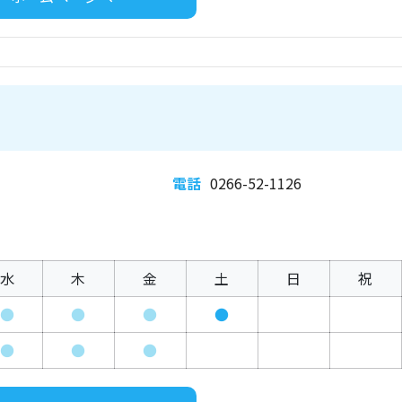
電話
0266-52-1126
水
木
金
土
日
祝
●
●
●
●
●
●
●