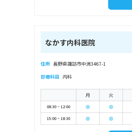
なかす内科医院
住所
長野県諏訪市中洲3467-1
診療科目
内科
月
火
●
●
08:30
~
12:00
●
●
15:00
~
18:30