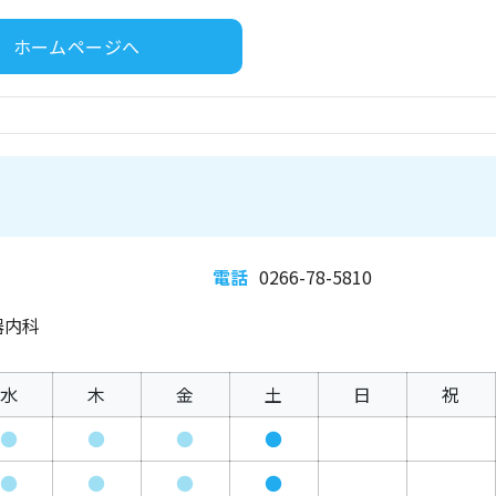
ホームページへ
電話
0266-78-5810
器内科
水
木
金
土
日
祝
●
●
●
●
●
●
●
●