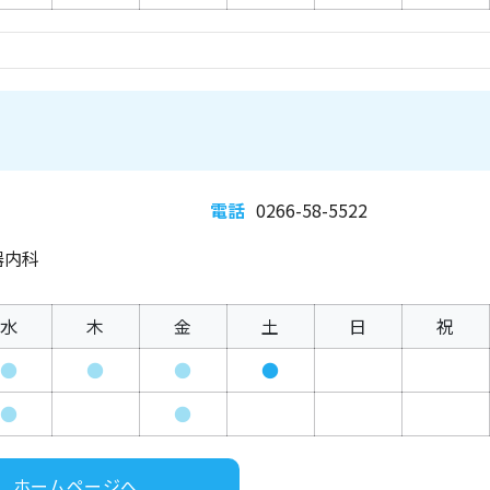
電話
0266-58-5522
器内科
水
木
金
土
日
祝
●
●
●
●
●
●
ホームページへ