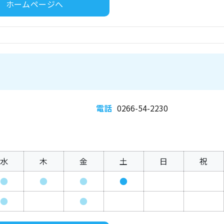
ホームページへ
電話
0266-54-2230
水
木
金
土
日
祝
●
●
●
●
●
●