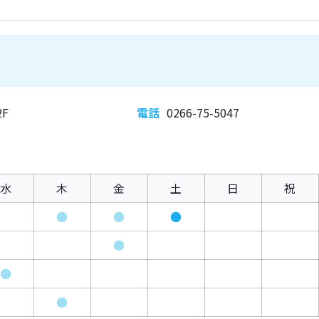
F
電話
0266-75-5047
水
木
金
土
日
祝
●
●
●
●
●
●