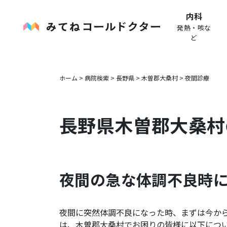
内科
発熱・咳な
ど
ホーム
>
病院検索
>
長野県
>
木曽郡大桑村
>
夜間診療
長野県
木曽郡大桑村
夜間の急な体調不良時
夜間に突然体調不良になった時、まずは今か
は、
木曽郡大桑村
でお困りの皆様に以下につ