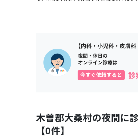
木曽郡大桑村
の夜間に
【
0
件】