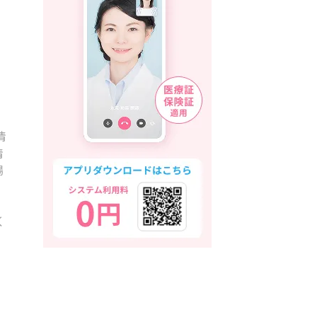
情
情
場
く