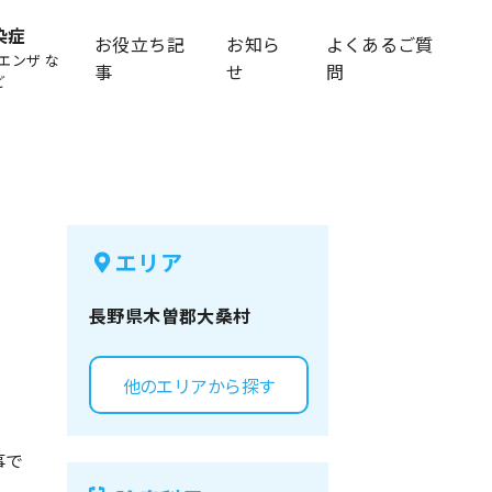
染症
お役立ち記
お知ら
よくあるご質
エンザ な
事
せ
問
ど
エリア
長野県
木曽郡大桑村
他のエリアから探す
事で