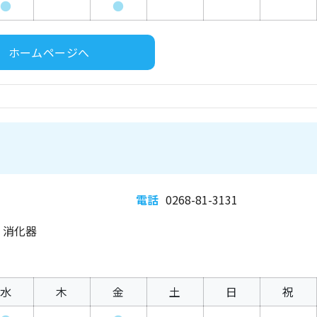
●
●
ホームページへ
電話
0268-81-3131
、消化器
水
木
金
土
日
祝