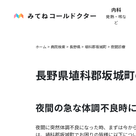
内科
発熱・咳な
ど
ホーム
>
病院検索
>
長野県
>
埴科郡坂城町
>
夜間診療
長野県
埴科郡坂城町
夜間の急な体調不良時
夜間に突然体調不良になった時、まずは今か
は、
埴科郡坂城町
でお困りの皆様に以下につ