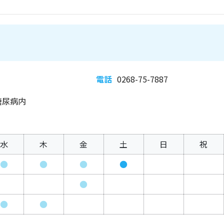
電話
0268-75-7887
糖尿病内
水
木
金
土
日
祝
●
●
●
●
●
●
●