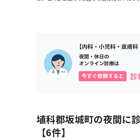
埴科郡坂城町
の夜間に
【
6
件】