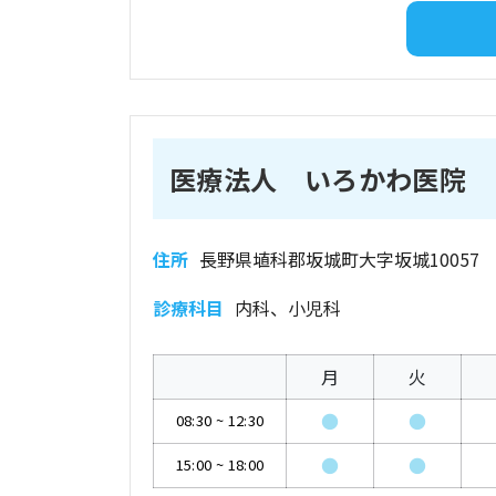
医療法人 いろかわ医院
住所
長野県埴科郡坂城町大字坂城10057
診療科目
内科、小児科
月
火
●
●
08:30
~
12:30
●
●
15:00
~
18:00