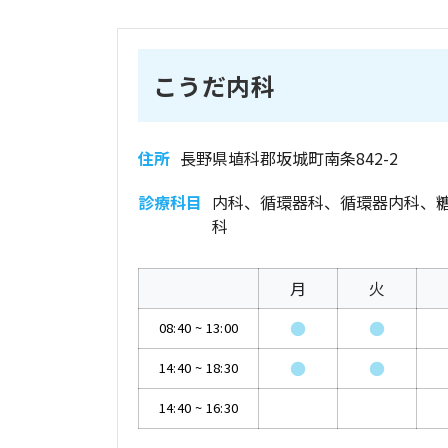
こうだ内科
住所
長野県埴科郡坂城町南条842-2
診療科目
内科、循環器科、循環器内科、
科
月
火
●
●
08:40
~
13:00
●
●
14:40
~
18:30
14:40
~
16:30