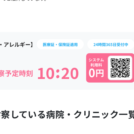
:
1
0
2
0
診察している病院・クリニック一