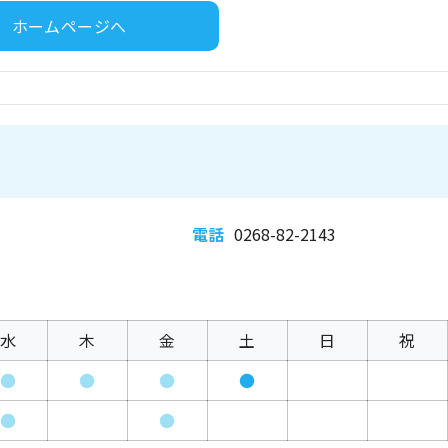
ホームページへ
電話
0268-82-2143
水
木
金
土
日
祝
●
●
●
●
●
●