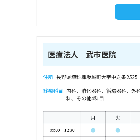
医療法人 武市医院
住所
長野県埴科郡坂城町大字中之条2525
診療科目
内科、消化器科、循環器科、外
科、その他4科目
月
火
●
●
09:00
~
12:30