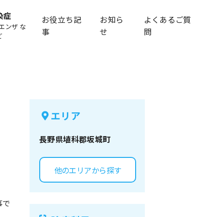
染症
お役立ち記
お知ら
よくあるご質
エンザ な
事
せ
問
ど
エリア
長野県
埴科郡坂城町
他のエリアから探す
事で