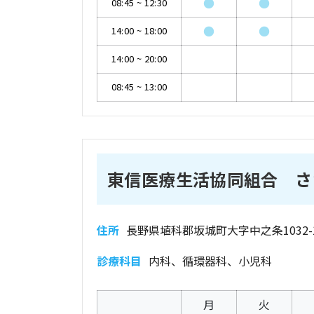
●
●
08:45
~
12:30
●
●
14:00
~
18:00
14:00
~
20:00
08:45
~
13:00
東信医療生活協同組合 さ
住所
長野県埴科郡坂城町大字中之条1032-
診療科目
内科、循環器科、小児科
月
火