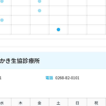
●
●
●
●
●
かき生協診療所
1
電話
0268-82-0101
水
木
金
土
日
祝