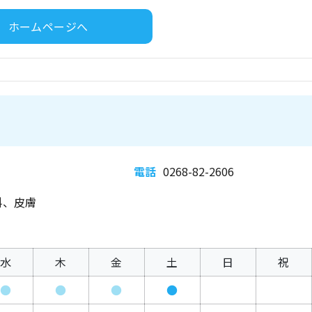
ホームページへ
電話
0268-82-2606
科、皮膚
水
木
金
土
日
祝
●
●
●
●