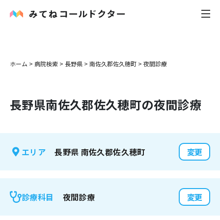
内科
ホーム
>
病院検索
>
長野県
>
南佐久郡佐久穂町
>
夜間診療
小児科
長野県
南佐久郡佐久穂町
の夜間診療
花粉症
皮膚科
長野県
南佐久郡佐久穂町
エリア
変更
感染症
お役立ち記事
夜間診療
診療科目
変更
お知らせ