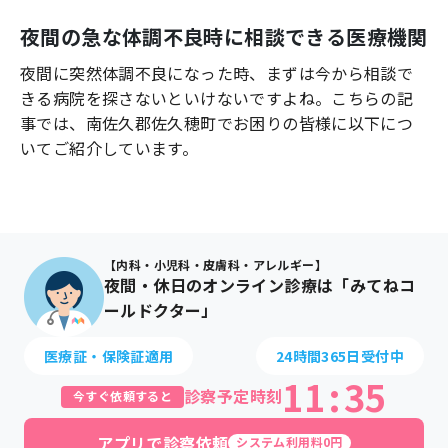
よくあるご質問
夜間の急な体調不良時に相談できる医療機関
夜間に突然体調不良になった時、まずは今から相談で
きる病院を探さないといけないですよね。こちらの記
事では、
南佐久郡佐久穂町
でお困りの皆様に以下につ
いてご紹介しています。
【内科・小児科・皮膚科・アレルギー】
夜間・休日のオンライン診療は「みてねコ
ールドクター」
医療証・保険証適用
24時間365日受付中
11
:
35
診察予定時刻
今すぐ依頼すると
アプリで診察依頼
システム利用料0円