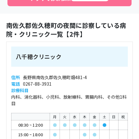
南佐久郡佐久穂町
の夜間に診察している病
院・クリニック一覧【
2
件】
八千穂クリニック
住所
長野県南佐久郡佐久穂町畑481-4
電話
0267-88-3931
診療科目
内科、消化器科、小児科、放射線科、胃腸内科、その他1科
目
月
火
水
木
金
土
日
祝
08:30
~
12:00
●
●
●
●
●
●
15:00
~
18:00
●
●
●