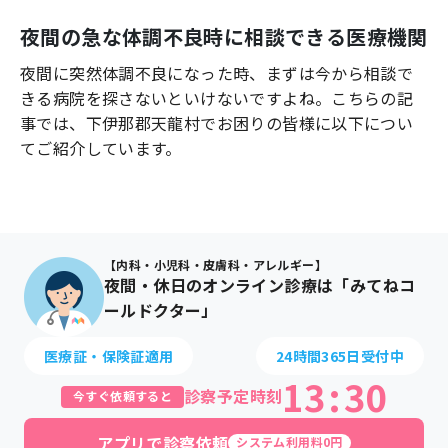
よくあるご質問
夜間の急な体調不良時に相談できる医療機関
夜間に突然体調不良になった時、まずは今から相談で
きる病院を探さないといけないですよね。こちらの記
事では、
下伊那郡天龍村
でお困りの皆様に以下につい
てご紹介しています。
【内科・小児科・皮膚科・アレルギー】
夜間・休日のオンライン診療は「みてねコ
ールドクター」
医療証・保険証適用
24時間365日受付中
13
:
30
診察予定時刻
今すぐ依頼すると
アプリで診察依頼
システム利用料0円