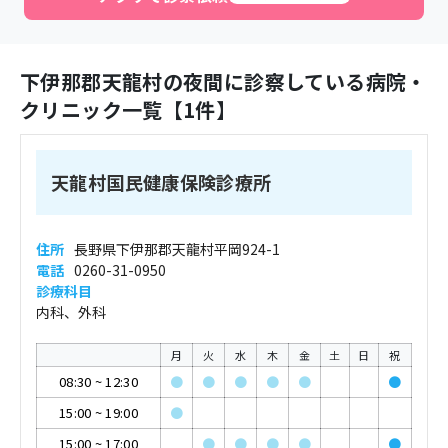
下伊那郡天龍村
の夜間に診察している病院・
クリニック一覧【
1
件】
天龍村国民健康保険診療所
住所
長野県下伊那郡天龍村平岡924-1
電話
0260-31-0950
診療科目
内科、外科
月
火
水
木
金
土
日
祝
08:30
~
12:30
●
●
●
●
●
●
15:00
~
19:00
●
15:00
~
17:00
●
●
●
●
●