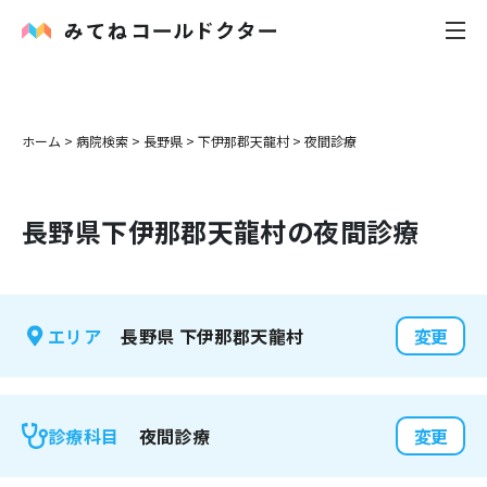
内科
ホーム
>
病院検索
>
長野県
>
下伊那郡天龍村
>
夜間診療
小児科
長野県
下伊那郡天龍村
の夜間診療
花粉症
皮膚科
長野県
下伊那郡天龍村
エリア
変更
感染症
お役立ち記事
夜間診療
診療科目
変更
お知らせ