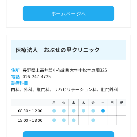
ホームページへ
医療法人 おぶせの里クリニック
住所
長野県上高井郡小布施町大字中松字東畑325
電話
026-247-4725
診療科目
内科、外科、肛門科、リハビリテーション科、肛門外科
月
火
水
木
金
土
日
祝
08:30
~
12:00
●
●
●
●
●
●
15:00
~
18:00
●
●
●
●