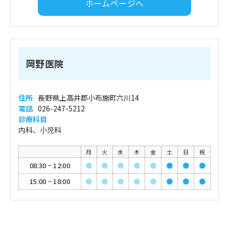
ホームページへ
岡野医院
住所
長野県上高井郡小布施町六川14
電話
026-247-5212
診療科目
内科、小児科
月
火
水
木
金
土
日
祝
08:30
~
12:00
●
●
●
●
●
●
●
●
15:00
~
18:00
●
●
●
●
●
●
●
●