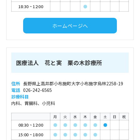
18:30
~
12:00
●
ホームページへ
医療法人 花と実 栗の木診療所
住所
長野県上高井郡小布施町大字小布施字烏林2258-19
電話
026-242-6565
診療科目
内科、胃腸科、小児科
月
火
水
木
金
土
日
祝
08:30
~
12:00
●
●
●
●
●
●
15:00
~
18:00
●
●
●
●
●