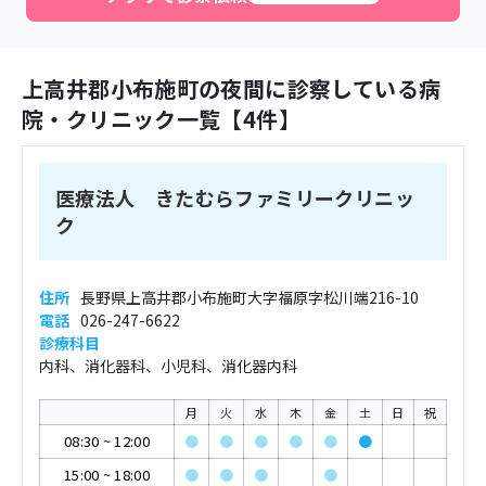
上高井郡小布施町
の夜間に診察している病
院・クリニック一覧【
4
件】
医療法人 きたむらファミリークリニッ
ク
住所
長野県上高井郡小布施町大字福原字松川端216-10
電話
026-247-6622
診療科目
内科、消化器科、小児科、消化器内科
月
火
水
木
金
土
日
祝
08:30
~
12:00
●
●
●
●
●
●
15:00
~
18:00
●
●
●
●