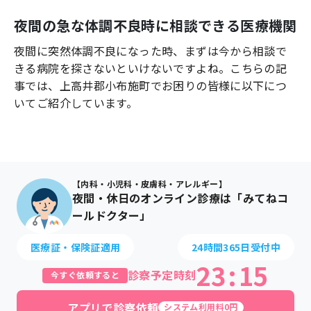
よくあるご質問
夜間の急な体調不良時に相談できる医療機関
夜間に突然体調不良になった時、まずは今から相談で
きる病院を探さないといけないですよね。こちらの記
事では、
上高井郡小布施町
でお困りの皆様に以下につ
いてご紹介しています。
【内科・小児科・皮膚科・アレルギー】
夜間・休日のオンライン診療は「みてねコ
ールドクター」
医療証・保険証適用
24時間365日受付中
23
:
15
診察予定時刻
今すぐ依頼すると
アプリで診察依頼
システム利用料0円