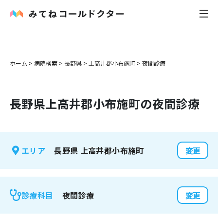
内科
ホーム
>
病院検索
>
長野県
>
上高井郡小布施町
>
夜間診療
小児科
長野県
上高井郡小布施町
の夜間診療
花粉症
皮膚科
長野県
上高井郡小布施町
エリア
変更
感染症
お役立ち記事
夜間診療
診療科目
変更
お知らせ