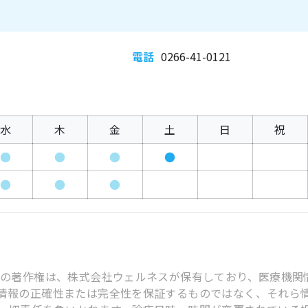
電話
0266-41-0121
水
木
金
土
日
祝
●
●
●
●
●
●
●
スの著作権は、株式会社ウェルネスが保有しており、医療機関
情報の正確性または完全性を保証するものではなく、それら