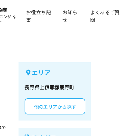
染症
お役立ち記
お知ら
よくあるご質
エンザ な
事
せ
問
ど
エリア
長野県
上伊那郡辰野町
他のエリアから探す
事で