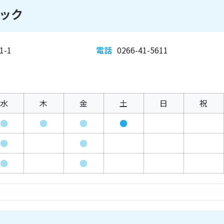
ック
-1
電話
0266-41-5611
水
木
金
土
日
祝
●
●
●
●
●
●
●
●