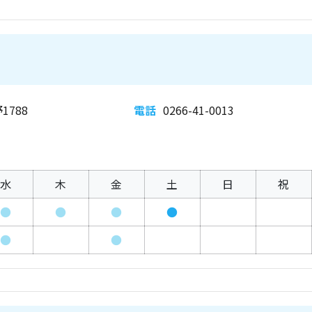
788
電話
0266-41-0013
水
木
金
土
日
祝
●
●
●
●
●
●