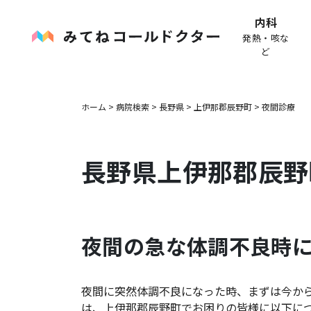
内科
発熱・咳な
ど
ホーム
>
病院検索
>
長野県
>
上伊那郡辰野町
>
夜間診療
長野県
上伊那郡辰野
夜間の急な体調不良時
夜間に突然体調不良になった時、まずは今か
は、
上伊那郡辰野町
でお困りの皆様に以下に