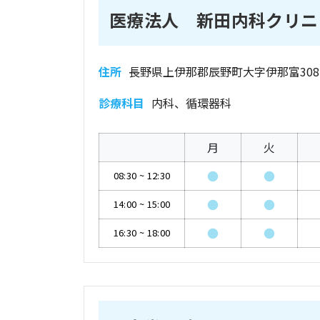
医療法人 新田内科クリニ
住所
長野県上伊那郡辰野町大字伊那富3081
診療科目
内科、循環器科
月
火
●
●
08:30
~
12:30
●
●
14:00
~
15:00
●
●
16:30
~
18:00