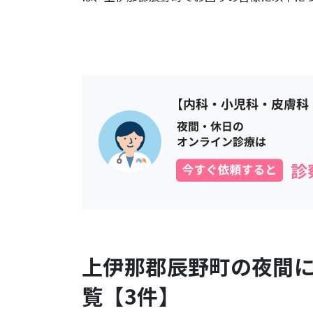
上伊那郡辰野町
の夜間
覧【
3
件】