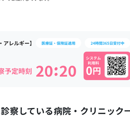
:
2
0
2
0
に診察している病院・クリニック