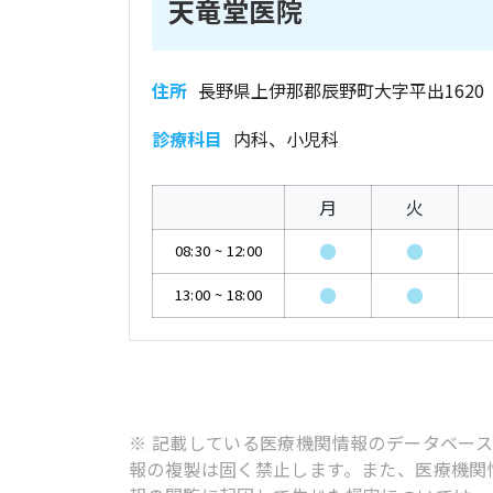
天竜堂医院
住所
長野県上伊那郡辰野町大字平出1620
診療科目
内科、小児科
月
火
●
●
08:30
~
12:00
●
●
13:00
~
18:00
※ 記載している医療機関情報のデータベー
報の複製は固く禁止します。また、医療機関