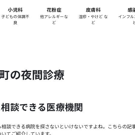
小児科
花粉症
皮膚科
感
子どもの体調不
他アレルギーな
湿疹・やけど な
インフル
良
ど
ど
町
の夜間診療
に相談できる医療機関
ら相談できる病院を探さないといけないですよね。こちらの記
ついてご紹介しています。