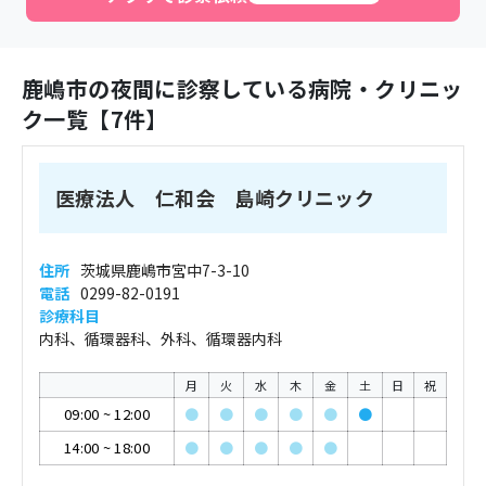
鹿嶋市
の夜間に診察している病院・クリニッ
ク一覧【
7
件】
医療法人 仁和会 島崎クリニック
住所
茨城県鹿嶋市宮中7-3-10
電話
0299-82-0191
診療科目
内科、循環器科、外科、循環器内科
月
火
水
木
金
土
日
祝
09:00
~
12:00
●
●
●
●
●
●
14:00
~
18:00
●
●
●
●
●