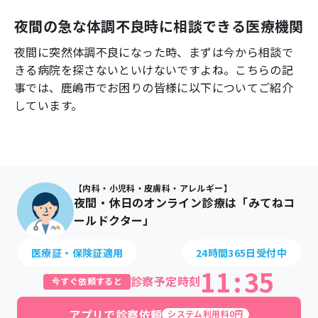
よくあるご質問
夜間の急な体調不良時に相談できる医療機関
夜間に突然体調不良になった時、まずは今から相談で
きる病院を探さないといけないですよね。こちらの記
事では、
鹿嶋市
でお困りの皆様に以下についてご紹介
しています。
【内科・小児科・皮膚科・アレルギー】
夜間・休日のオンライン診療は「みてねコ
ールドクター」
医療証・保険証適用
24時間365日受付中
11
:
35
診察予定時刻
今すぐ依頼すると
アプリで診察依頼
システム利用料0円