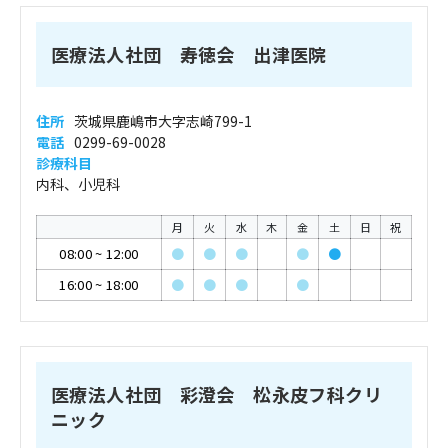
医療法人社団 寿徳会 出津医院
住所
茨城県鹿嶋市大字志崎799-1
電話
0299-69-0028
診療科目
内科、小児科
月
火
水
木
金
土
日
祝
08:00
~
12:00
●
●
●
●
●
16:00
~
18:00
●
●
●
●
医療法人社団 彩澄会 松永皮フ科クリ
ニック