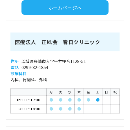
ホームページへ
医療法人 正風会 春日クリニック
住所
茨城県鹿嶋市大字平井押合1128-51
電話
0299-82-1854
診療科目
内科、胃腸科、外科
月
火
水
木
金
土
日
祝
09:00
~
12:00
●
●
●
●
●
●
14:00
~
18:00
●
●
●
●