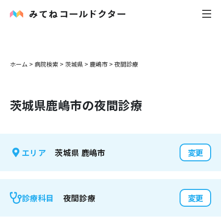
内科
ホーム
>
病院検索
>
茨城県
>
鹿嶋市
>
夜間診療
小児科
茨城県
鹿嶋市
の夜間診療
花粉症
皮膚科
茨城県
鹿嶋市
エリア
変更
感染症
お役立ち記事
夜間診療
診療科目
変更
お知らせ