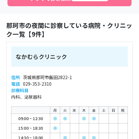
那珂市
の夜間に診察している病院・クリニッ
ク一覧【
9
件】
なかむらクリニック
住所
茨城県那珂市飯田2822-1
電話
029-353-2310
診療科目
内科、泌尿器科
月
火
水
木
金
土
日
祝
09:00
~
12:30
●
●
●
●
15:00
~
18:30
●
14:30
~
18:00
●
●
●