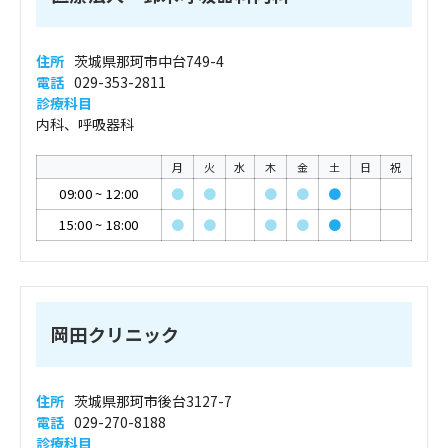
住所
茨城県那珂市中台749-4
電話
029-353-2811
診療科目
内科、呼吸器科
月
火
水
木
金
土
日
祝
09:00
~
12:00
●
●
●
●
●
15:00
~
18:00
●
●
●
●
●
岡田クリニック
住所
茨城県那珂市後台3127-7
電話
029-270-8188
診療科目