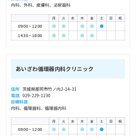
内科、外科、皮膚科、泌尿器科
月
火
水
木
金
土
日
祝
09:00
~
12:00
●
●
●
●
●
14:30
~
18:00
●
●
●
●
あいざわ循環器内科クリニック
住所
茨城県那珂市竹ノ内2-14-31
電話
029-229-1230
診療科目
内科、循環器科、循環器内科
月
火
水
木
金
土
日
祝
09:00
~
12:00
●
●
●
●
●