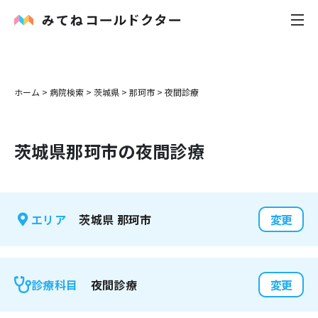
内科
ホーム
>
病院検索
>
茨城県
>
那珂市
>
夜間診療
小児科
茨城県
那珂市
の夜間診療
花粉症
皮膚科
茨城県
那珂市
エリア
変更
感染症
お役立ち記事
夜間診療
診療科目
変更
お知らせ