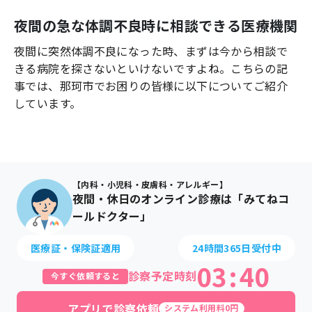
よくあるご質問
夜間の急な体調不良時に相談できる医療機関
夜間に突然体調不良になった時、まずは今から相談で
きる病院を探さないといけないですよね。こちらの記
事では、
那珂市
でお困りの皆様に以下についてご紹介
しています。
【内科・小児科・皮膚科・アレルギー】
夜間・休日のオンライン診療は「みてねコ
ールドクター」
医療証・保険証適用
24時間365日受付中
03
:
40
診察予定時刻
今すぐ依頼すると
アプリで診察依頼
システム利用料0円