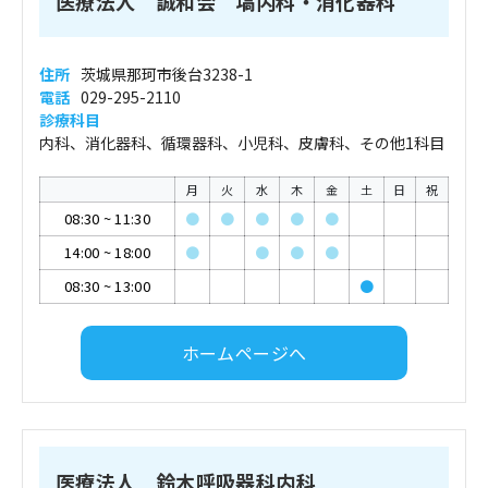
医療法人 誠和会 塙内科・消化器科
住所
茨城県那珂市後台3238-1
電話
029-295-2110
診療科目
内科、消化器科、循環器科、小児科、皮膚科、その他1科目
月
火
水
木
金
土
日
祝
08:30
~
11:30
●
●
●
●
●
14:00
~
18:00
●
●
●
●
08:30
~
13:00
●
ホームページへ
医療法人 鈴木呼吸器科内科