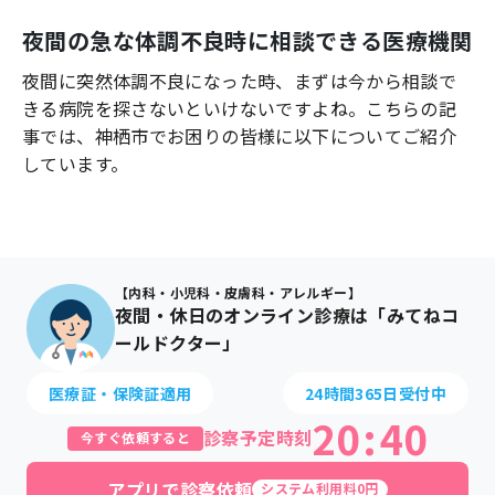
よくあるご質問
夜間の急な体調不良時に相談できる医療機関
夜間に突然体調不良になった時、まずは今から相談で
きる病院を探さないといけないですよね。こちらの記
事では、
神栖市
でお困りの皆様に以下についてご紹介
しています。
【内科・小児科・皮膚科・アレルギー】
夜間・休日のオンライン診療は「みてねコ
ールドクター」
医療証・保険証適用
24時間365日受付中
20
:
40
診察予定時刻
今すぐ依頼すると
アプリで診察依頼
システム利用料0円