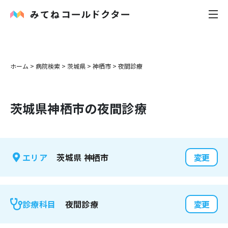
内科
ホーム
>
病院検索
>
茨城県
>
神栖市
>
夜間診療
小児科
茨城県
神栖市
の夜間診療
花粉症
皮膚科
茨城県
神栖市
エリア
変更
感染症
お役立ち記事
夜間診療
診療科目
変更
お知らせ