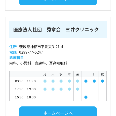
医療法人社団 秀章会 三井クリニック
住所
茨城県神栖市平泉東3-21-4
電話
0299-77-5247
診療科目
内科、小児科、皮膚科、耳鼻咽喉科
月
火
水
木
金
土
日
祝
09:30
~
11:30
●
●
●
●
●
●
●
●
17:30
~
19:00
●
●
●
●
●
16:30
~
18:00
●
ホームページへ