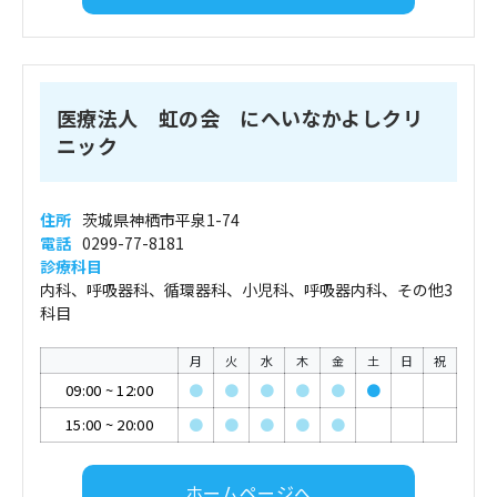
医療法人 虹の会 にへいなかよしクリ
ニック
住所
茨城県神栖市平泉1-74
電話
0299-77-8181
診療科目
内科、呼吸器科、循環器科、小児科、呼吸器内科、その他3
科目
月
火
水
木
金
土
日
祝
09:00
~
12:00
●
●
●
●
●
●
15:00
~
20:00
●
●
●
●
●
ホームページへ