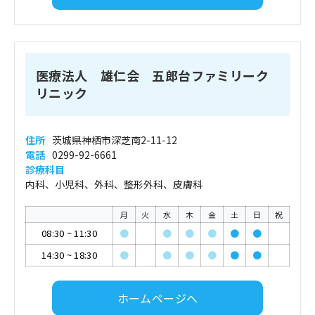
医療法人 雄仁会 五郎台ファミリーク
リニック
住所
茨城県神栖市深芝南2-11-12
電話
0299-92-6661
診療科目
内科、小児科、外科、整形外科、皮膚科
月
火
水
木
金
土
日
祝
08:30
~
11:30
●
●
●
●
●
●
14:30
~
18:30
●
●
●
●
●
●
ホームページへ