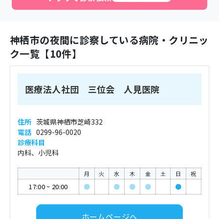
神栖市
の夜間に診察している病院・クリニッ
ク一覧【
10
件】
医療法人社団 三位会 人見医院
住所
茨城県神栖市芝崎332
電話
0299-96-0020
診療科目
内科、小児科
月
火
水
木
金
土
日
祝
17:00
~
20:00
●
●
●
●
●
ホームページへ