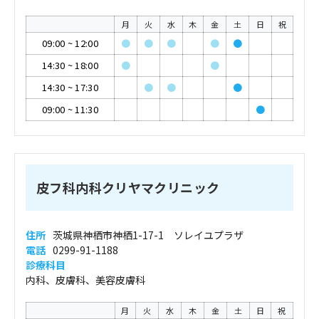
月
火
水
木
金
土
日
祝
09:00
~
12:00
●
●
●
●
●
14:30
~
18:00
●
●
14:30
~
17:30
●
●
●
09:00
~
11:30
●
皮フ科内科クリヤマクリニック
住所
茨城県神栖市神栖1-17-1 ソレイユプラザ
電話
0299-91-1188
診療科目
内科、皮膚科、美容皮膚科
月
火
水
木
金
土
日
祝