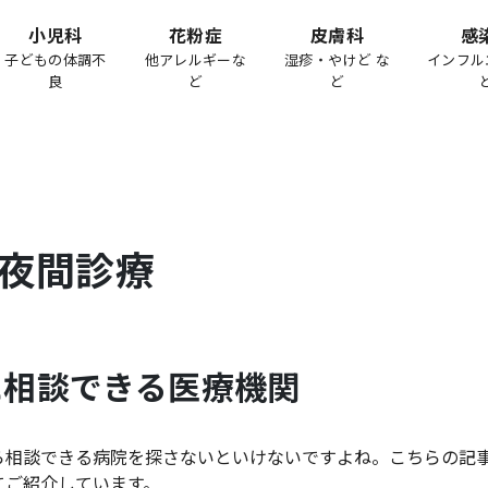
小児科
花粉症
皮膚科
感
子どもの体調不
他アレルギーな
湿疹・やけど な
インフル
良
ど
ど
夜間診療
に相談できる医療機関
ら相談できる病院を探さないといけないですよね。こちらの記
てご紹介しています。