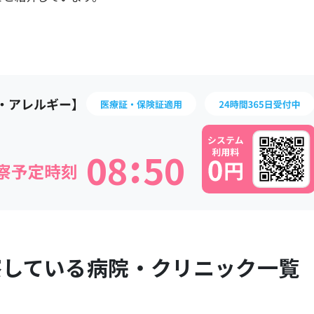
:
0
8
5
0
察している病院・クリニック一覧