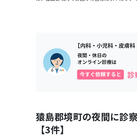
猿島郡境町
の夜間に診
【
3
件】