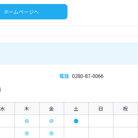
ホームページへ
電話
0280-87-0066
科
水
木
金
土
日
祝
●
●
●
●
●