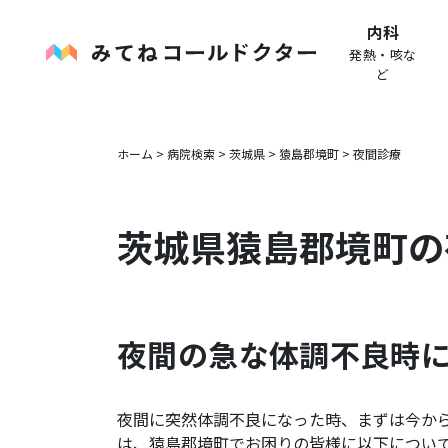
内科
発熱・咳な
ど
ホーム
>
病院検索
>
茨城県
>
猿島郡境町
>
夜間診療
茨城県
猿島郡境町
の
夜間の急な体調不良時
夜間に突然体調不良になった時、まずは今か
は、
猿島郡境町
でお困りの皆様に以下につい