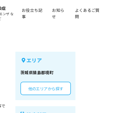
染症
お役立ち記
お知ら
よくあるご質
エンザ な
事
せ
問
ど
エリア
茨城県
猿島郡境町
他のエリアから探す
事で