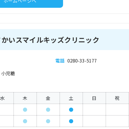
ホームページへ
 さかいスマイルキッズクリニック
電話
0280-33-5177
、小児糖
水
木
金
土
日
祝
●
●
●
●
●
●