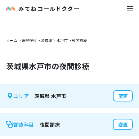
内科
ホーム
>
病院検索
>
茨城県
>
水戸市
>
夜間診療
小児科
茨城県
水戸市
の夜間診療
花粉症
皮膚科
茨城県
水戸市
エリア
変更
感染症
お役立ち記事
夜間診療
診療科目
変更
お知らせ