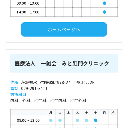
09:00
~
13:00
●
14:00
~
17:00
●
ホームページへ
医療法人 一誠会 みと肛門クリニック
住所
茨城県水戸市笠原町978-27 IPICビル2F
電話
029-291-3411
診療科目
内科、外科、肛門科、肛門内科、肛門外科
月
火
水
木
金
土
日
祝
09:00
~
13:00
●
●
●
●
●