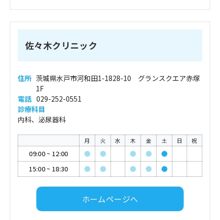
佐々木クリニック
住所
茨城県水戸市河和田1-1828-10 グランスクエア赤塚
1F
電話
029-252-0551
診療科目
内科、泌尿器科
月
火
水
木
金
土
日
祝
09:00
~
12:00
●
●
●
●
●
15:00
~
18:30
●
●
●
●
●
ホームページへ