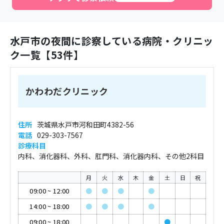
水戸市
の夜間に診察している病院・クリニッ
ク一覧【
53
件】
かわわだクリニック
住所
茨城県水戸市河和田町4382-56
電話
029-303-7567
診療科目
内科、消化器科、外科、肛門科、消化器内科、その他2科目
月
火
水
木
金
土
日
祝
09:00
~
12:00
●
●
●
●
14:00
~
18:00
●
●
●
●
09:00
~
18:00
●