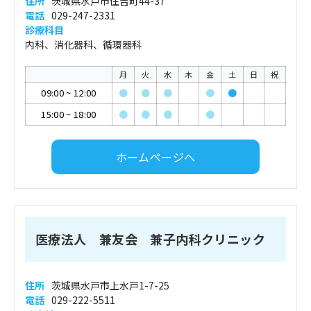
住所
茨城県水戸市住吉町44-37
電話
029-247-2331
診療科目
内科、消化器科、循環器科
月
火
水
木
金
土
日
祝
09:00
~
12:00
●
●
●
●
●
15:00
~
18:00
●
●
●
●
ホームページへ
医療法人 兼友会 兼子内科クリニック
住所
茨城県水戸市上水戸1-7-25
電話
029-222-5511