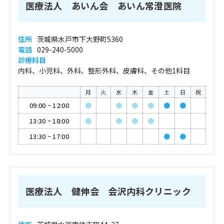
医療法人 あいん会 あいん常澄医院
住所
茨城県水戸市下大野町5360
電話
029-240-5000
診療科目
内科、小児科、外科、整形外科、皮膚科、その他1科目
月
火
水
木
金
土
日
祝
09:00
~
12:00
●
●
●
●
●
●
13:30
~
18:00
●
●
●
●
13:30
~
17:00
●
●
医療法人 健伸会 会沢内科クリニック