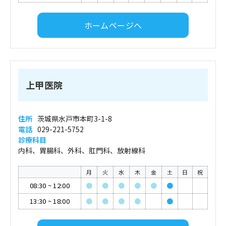
ホームページへ
上甲医院
住所
茨城県水戸市本町3-1-8
電話
029-221-5752
診療科目
内科、胃腸科、外科、肛門科、放射線科
月
火
水
木
金
土
日
祝
08:30
~
12:00
●
●
●
●
●
●
13:30
~
18:00
●
●
●
●
●