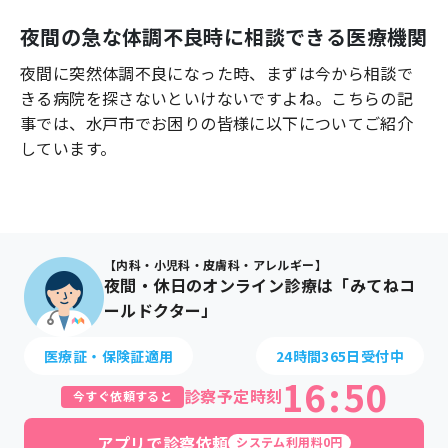
よくあるご質問
夜間の急な体調不良時に相談できる医療機関
夜間に突然体調不良になった時、まずは今から相談で
きる病院を探さないといけないですよね。こちらの記
事では、
水戸市
でお困りの皆様に以下についてご紹介
しています。
【内科・小児科・皮膚科・アレルギー】
夜間・休日のオンライン診療は「みてねコ
ールドクター」
医療証・保険証適用
24時間365日受付中
16
:
50
診察予定時刻
今すぐ依頼すると
アプリで診察依頼
システム利用料0円