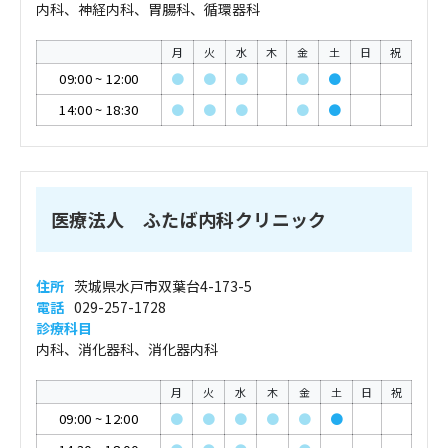
内科、神経内科、胃腸科、循環器科
月
火
水
木
金
土
日
祝
09:00
~
12:00
●
●
●
●
●
14:00
~
18:30
●
●
●
●
●
医療法人 ふたば内科クリニック
住所
茨城県水戸市双葉台4-173-5
電話
029-257-1728
診療科目
内科、消化器科、消化器内科
月
火
水
木
金
土
日
祝
09:00
~
12:00
●
●
●
●
●
●