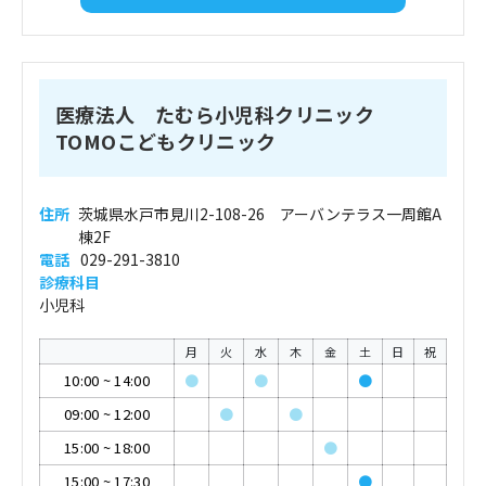
医療法人 たむら小児科クリニック
TOMOこどもクリニック
住所
茨城県水戸市見川2-108-26 アーバンテラス一周館A
棟2F
電話
029-291-3810
診療科目
小児科
月
火
水
木
金
土
日
祝
10:00
~
14:00
●
●
●
09:00
~
12:00
●
●
15:00
~
18:00
●
15:00
~
17:30
●