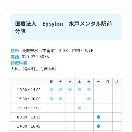
医療法人 Epsylon 水戸メンタル駅前
分院
住所
茨城県水戸市宮町1-3-38 中村ビル7F
電話
029-239-5075
診療科目
内科、精神科、心療内科
月
火
水
木
金
土
日
祝
10:00
~
14:00
●
●
●
●
●
15:00
~
20:00
●
●
●
15:00
~
17:00
●
09:00
~
13:15
●
14:00
~
16:45
●