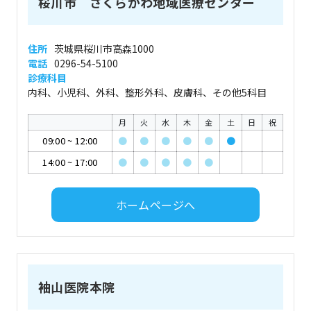
桜川市 さくらがわ地域医療センター
住所
茨城県桜川市高森1000
電話
0296-54-5100
診療科目
内科、小児科、外科、整形外科、皮膚科、その他5科目
月
火
水
木
金
土
日
祝
09:00
~
12:00
●
●
●
●
●
●
14:00
~
17:00
●
●
●
●
●
ホームページへ
袖山医院本院