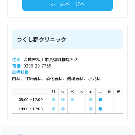
ホームページへ
つくし野クリニック
住所
茨城県桜川市真壁町椎尾2022
電話
0296-20-7755
診療科目
内科、呼吸器科、消化器科、循環器科、小児科
月
火
水
木
金
土
日
祝
09:00
~
12:00
●
●
●
●
●
14:00
~
17:00
●
●
●
●