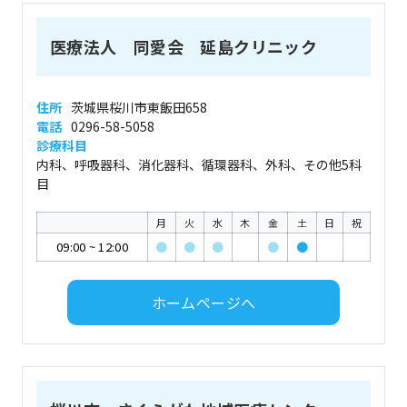
医療法人 同愛会 延島クリニック
住所
茨城県桜川市東飯田658
電話
0296-58-5058
診療科目
内科、呼吸器科、消化器科、循環器科、外科、その他5科
目
月
火
水
木
金
土
日
祝
09:00
~
12:00
●
●
●
●
●
ホームページへ