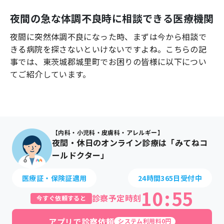
よくあるご質問
夜間の急な体調不良時に相談できる医療機関
夜間に突然体調不良になった時、まずは今から相談で
きる病院を探さないといけないですよね。こちらの記
事では、
東茨城郡城里町
でお困りの皆様に以下につい
てご紹介しています。
【内科・小児科・皮膚科・アレルギー】
夜間・休日のオンライン診療は「みてねコ
ールドクター」
医療証・保険証適用
24時間365日受付中
10
:
55
診察予定時刻
今すぐ依頼すると
アプリで診察依頼
システム利用料0円