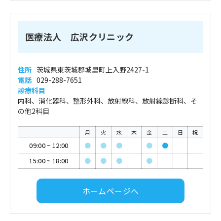
医療法人 広沢クリニック
住所
茨城県東茨城郡城里町上入野2427-1
電話
029-288-7651
診療科目
内科、消化器科、整形外科、放射線科、放射線診断科、そ
の他2科目
月
火
水
木
金
土
日
祝
09:00
~
12:00
●
●
●
●
●
15:00
~
18:00
●
●
●
●
ホームページへ