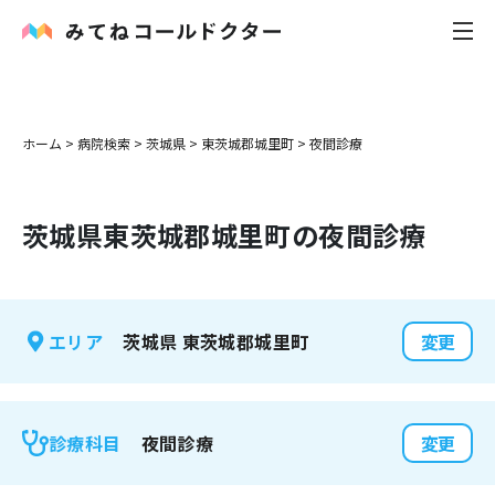
内科
ホーム
>
病院検索
>
茨城県
>
東茨城郡城里町
>
夜間診療
小児科
茨城県
東茨城郡城里町
の夜間診療
花粉症
皮膚科
茨城県
東茨城郡城里町
エリア
変更
感染症
お役立ち記事
夜間診療
診療科目
変更
お知らせ