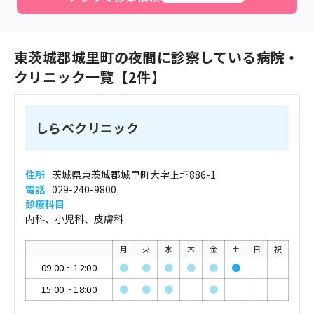
東茨城郡城里町
の夜間に診察している病院・
クリニック一覧【
2
件】
しらべクリニック
住所
茨城県東茨城郡城里町大字上圷886-1
電話
029-240-9800
診療科目
内科、小児科、皮膚科
月
火
水
木
金
土
日
祝
09:00
~
12:00
●
●
●
●
●
●
15:00
~
18:00
●
●
●
●