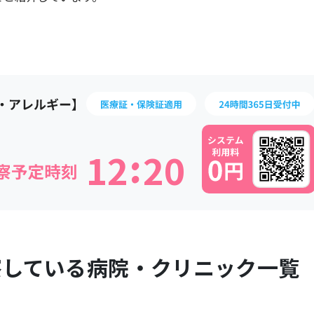
:
1
2
2
0
察している病院・クリニック一覧