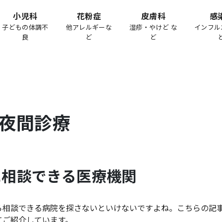
小児科
花粉症
皮膚科
感
子どもの体調不
他アレルギーな
湿疹・やけど な
インフル
良
ど
ど
夜間診療
に相談できる医療機関
ら相談できる病院を探さないといけないですよね。こちらの記
てご紹介しています。