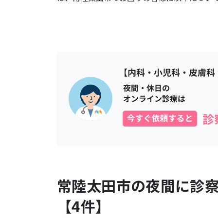
常陸太田市
の夜間に診
【
4
件】