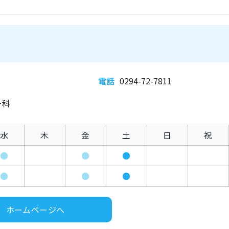
電話
0294-72-7811
ー科
水
木
金
土
日
祝
●
●
●
●
●
●
ホームページへ