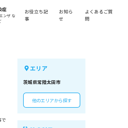
染症
お役立ち記
お知ら
よくあるご質
エンザ な
事
せ
問
ど
エリア
茨城県
常陸太田市
他のエリアから探す
事で