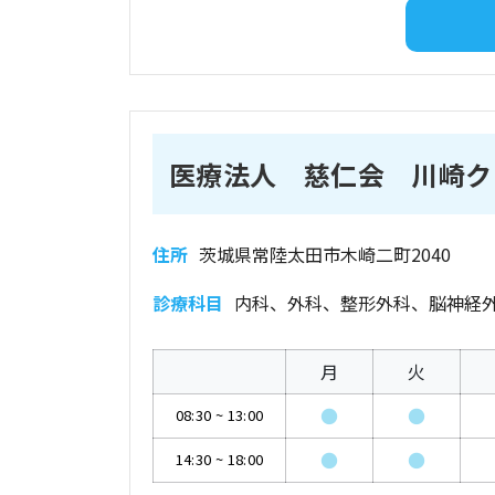
医療法人 慈仁会 川崎ク
住所
茨城県常陸太田市木崎二町2040
診療科目
内科、外科、整形外科、脳神経
月
火
●
●
08:30
~
13:00
●
●
14:30
~
18:00