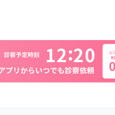
1
2
2
0