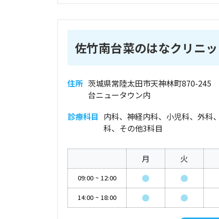
佐竹南台菜のはなクリニッ
住所
茨城県常陸太田市天神林町870-245
台ニュータウン内
診療科目
内科、神経内科、小児科、外科
科、その他3科目
月
火
●
●
09:00
~
12:00
●
●
14:00
~
18:00