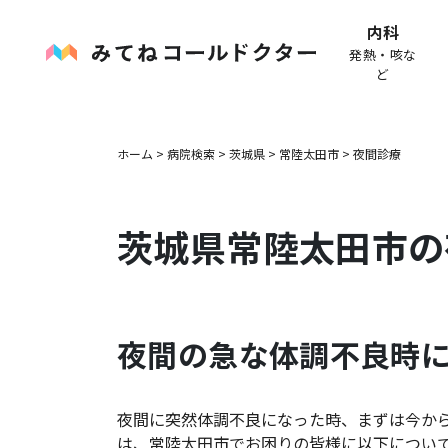
内科
発熱・咳な
ど
ホーム
>
病院検索
>
茨城県
>
常陸太田市
>
夜間診療
茨城県
常陸太田市
の
夜間の急な体調不良時
夜間に突然体調不良になった時、まずは今か
は、
常陸太田市
でお困りの皆様に以下につい