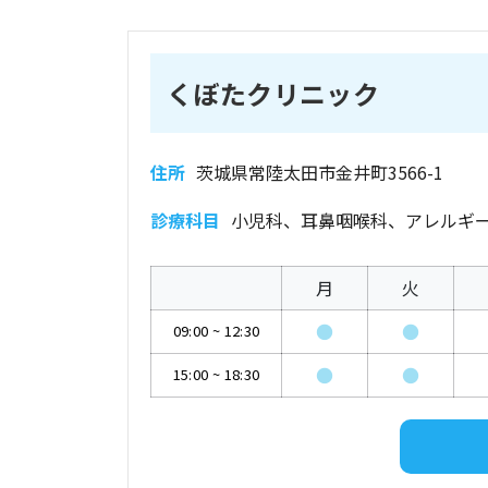
くぼたクリニック
住所
茨城県常陸太田市金井町3566-1
診療科目
小児科、耳鼻咽喉科、アレルギ
月
火
●
●
09:00
~
12:30
●
●
15:00
~
18:30