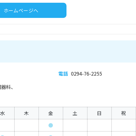
ホームページへ
電話
0294-76-2255
環器科、
水
木
金
土
日
祝
●