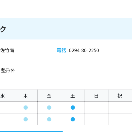
ク
 佐竹南
電話
0294-80-2250
、整形外
水
木
金
土
日
祝
●
●
●
●
●
●