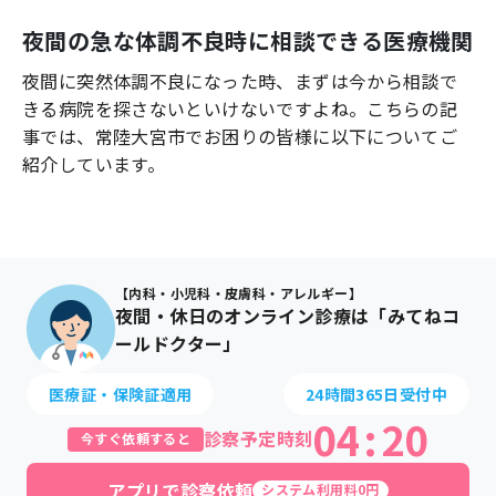
よくあるご質問
夜間の急な体調不良時に相談できる医療機関
夜間に突然体調不良になった時、まずは今から相談で
きる病院を探さないといけないですよね。こちらの記
事では、
常陸大宮市
でお困りの皆様に以下についてご
紹介しています。
【内科・小児科・皮膚科・アレルギー】
夜間・休日のオンライン診療は「みてねコ
ールドクター」
医療証・保険証適用
24時間365日受付中
04
:
20
診察予定時刻
今すぐ依頼すると
アプリで診察依頼
システム利用料0円