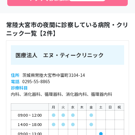
常陸大宮市
の夜間に診察している病院・クリ
ニック一覧【
2
件】
医療法人 エヌ・ティークリニック
住所
茨城県常陸大宮市中富町3104-14
電話
0295-55-8865
診療科目
内科、消化器科、循環器科、消化器内科、循環器内科
月
火
水
木
金
土
日
祝
09:00
~
12:00
●
●
●
●
14:00
~
18:00
●
●
●
●
09:00
~
13:00
●