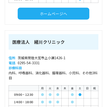
ホームページへ
医療法人 緒川クリニック
住所
茨城県常陸大宮市上小瀬1426-1
電話
0295-54-3331
診療科目
内科、呼吸器科、消化器科、循環器科、小児科、その他3科
目
月
火
水
木
金
土
日
祝
09:00
~
12:30
●
●
●
●
●
14:00
~
18:00
●
●
●
●