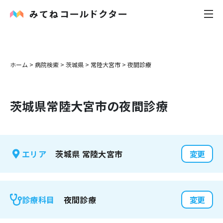
内科
ホーム
>
病院検索
>
茨城県
>
常陸大宮市
>
夜間診療
小児科
茨城県
常陸大宮市
の夜間診療
花粉症
皮膚科
茨城県
常陸大宮市
エリア
変更
感染症
お役立ち記事
夜間診療
診療科目
変更
お知らせ