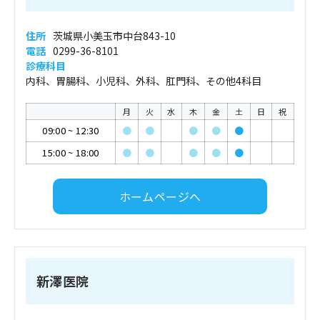
住所
茨城県小美玉市中台843-10
電話
0299-36-8101
診療科目
内科、胃腸科、小児科、外科、肛門科、その他4科目
月
火
水
木
金
土
日
祝
09:00
~
12:30
●
●
●
●
●
15:00
~
18:00
●
●
●
●
●
ホームページへ
新澤医院