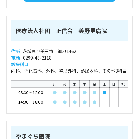
医療法人社団 正信会 美野里病院
住所
茨城県小美玉市西郷地1462
電話
0299-48-2118
診療科目
内科、消化器科、外科、整形外科、泌尿器科、その他3科目
月
火
水
木
金
土
日
祝
08:30
~
12:00
●
●
●
●
●
●
14:30
~
18:00
●
●
●
●
●
やまぐち医院