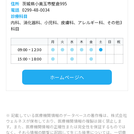
住所
茨城県小美玉市堅倉995
電話
0299-48-0034
診療科目
内科、消化器科、小児科、皮膚科、アレルギー科、その他3
科目
月
火
水
木
金
土
日
祝
09:00
~
12:30
●
●
●
●
●
●
15:00
~
18:00
●
●
●
ホームページへ
※ 記載している医療機関情報のデータベースの著作権は、株式会社
ウェルネスが保有しており、医療機関情報の複製は固く禁止しま
す。また、医療機関情報の正確性または完全性を保証するものでは
なく、それら情報の閲覧に起因して生じた損害については、一切責