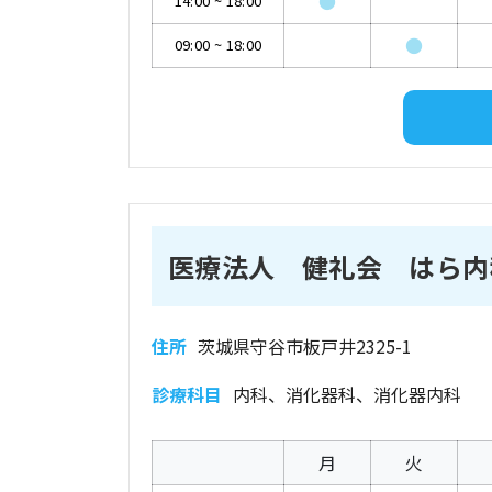
●
14:00
~
18:00
●
09:00
~
18:00
医療法人 健礼会 はら内
住所
茨城県守谷市板戸井2325-1
診療科目
内科、消化器科、消化器内科
月
火