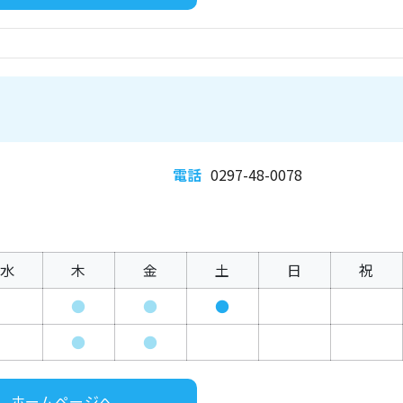
電話
0297-48-0078
水
木
金
土
日
祝
●
●
●
●
●
ホームページへ