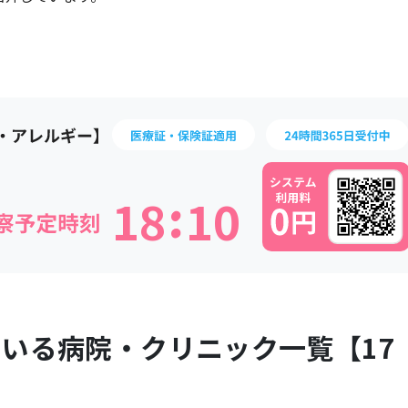
:
1
8
1
0
ている病院・クリニック一覧【
17