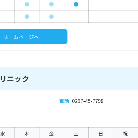
●
●
●
●
●
ホームページへ
リニック
電話
0297-45-7798
水
木
金
土
日
祝