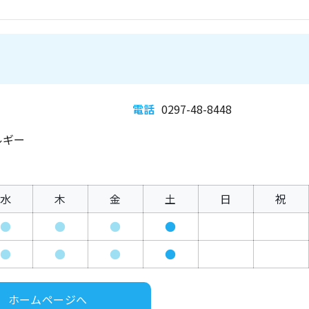
電話
0297-48-8448
ルギー
水
木
金
土
日
祝
●
●
●
●
●
●
●
●
ホームページへ