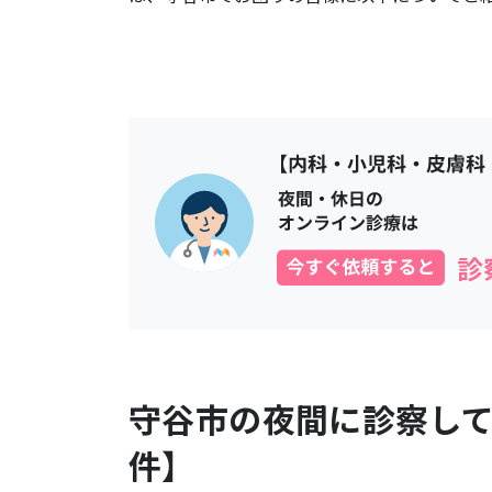
守谷市
の夜間に診察し
件】