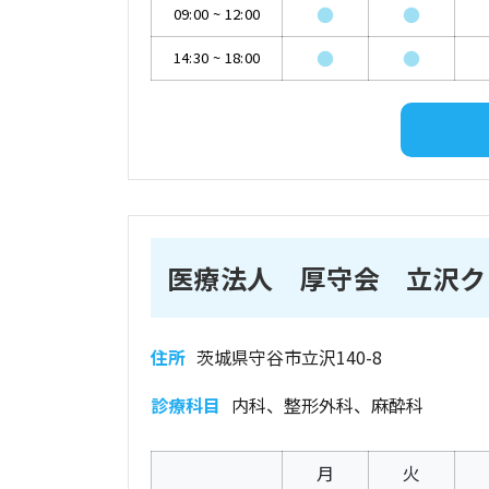
●
●
09:00
~
12:00
●
●
14:30
~
18:00
医療法人 厚守会 立沢ク
住所
茨城県守谷市立沢140-8
診療科目
内科、整形外科、麻酔科
月
火