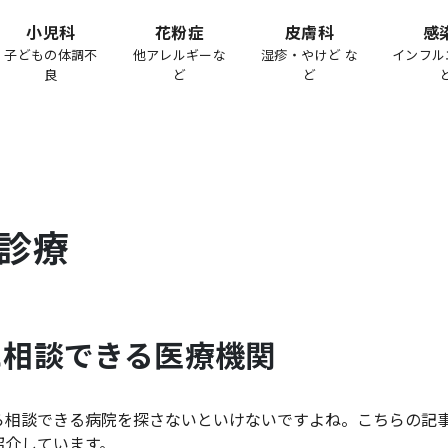
小児科
花粉症
皮膚科
感
子どもの体調不
他アレルギーな
湿疹・やけど な
インフル
良
ど
ど
診療
に相談できる医療機関
ら相談できる病院を探さないといけないですよね。こちらの記
紹介しています。