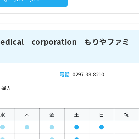
edical corporation もりやファミ
電話
0297-38-8210
、婦人
水
木
金
土
日
祝
●
●
●
●
●