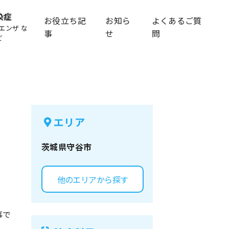
染症
お役立ち記
お知ら
よくあるご質
エンザ な
事
せ
問
ど
エリア
茨城県
守谷市
他のエリアから探す
事で