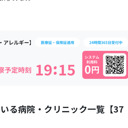
:
1
9
1
5
ている病院・クリニック一覧【
37