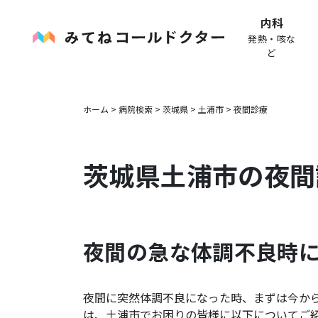
内科
発熱・咳な
ど
ホーム
>
病院検索
>
茨城県
>
土浦市
>
夜間診療
茨城県
土浦市
の夜間
夜間の急な体調不良時
夜間に突然体調不良になった時、まずは今か
は、
土浦市
でお困りの皆様に以下についてご