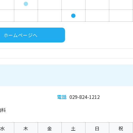
●
●
ホームページへ
電話
029-824-1212
内科
水
木
金
土
日
祝