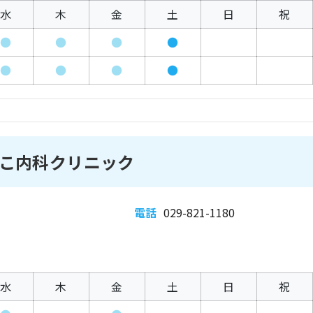
水
木
金
土
日
祝
●
●
●
●
●
●
●
●
こ内科クリニック
電話
029-821-1180
水
木
金
土
日
祝