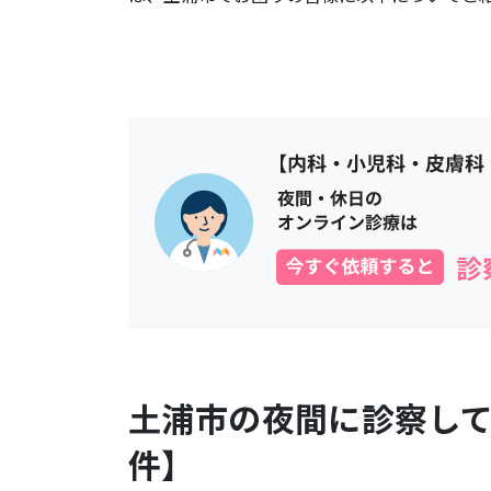
土浦市
の夜間に診察し
件】