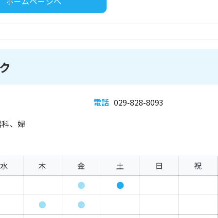
ホームページへ
ク
電話
029-828-8093
器科、婦
水
木
金
土
日
祝
●
●
●
●