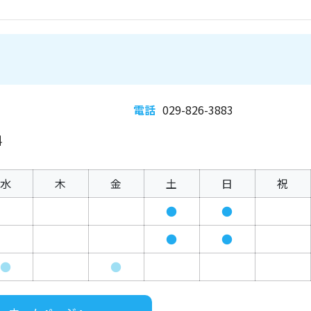
電話
029-826-3883
科
水
木
金
土
日
祝
●
●
●
●
●
●