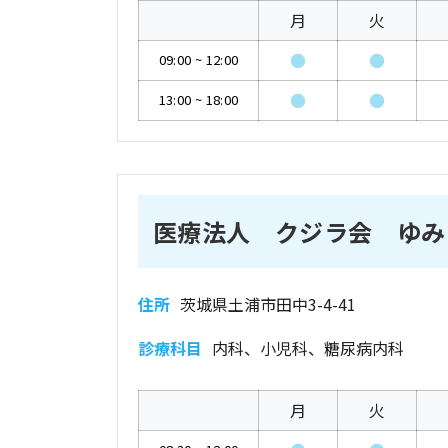
月
火
●
●
09:00
~
12:00
●
●
13:00
~
18:00
医療法人 クジラ会 ゆみ
住所
茨城県土浦市田中3-4-41
診療科目
内科、小児科、糖尿病内科
月
火