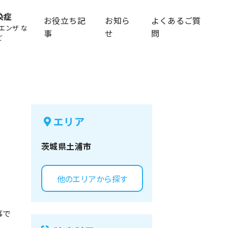
染症
お役立ち記
お知ら
よくあるご質
エンザ な
事
せ
問
ど
エリア
茨城県
土浦市
他のエリアから探す
事で