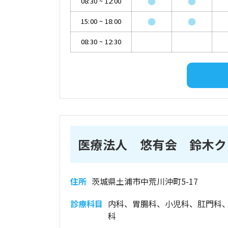
●
●
08:30
~
12:00
●
●
15:00
~
18:00
08:30
~
12:30
医療法人 悠有会 鈴木ク
住所
茨城県土浦市中荒川沖町5-17
診療科目
内科、胃腸科、小児科、肛門科
科