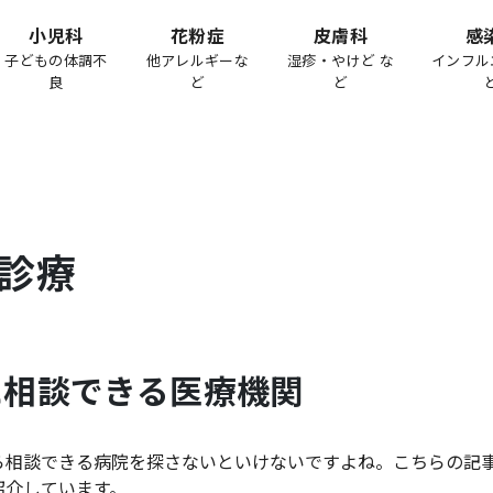
小児科
花粉症
皮膚科
感
子どもの体調不
他アレルギーな
湿疹・やけど な
インフル
良
ど
ど
診療
に相談できる医療機関
ら相談できる病院を探さないといけないですよね。こちらの記
紹介しています。