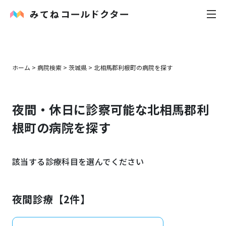
内科
ホーム
>
病院検索
>
茨城県
>
北相馬郡利根町
の病院を探す
小児科
夜間・休日に診察可能な
北相馬郡利
花粉症
根町
の病院を探す
皮膚科
該当する診療科目を選んでください
感染症
お役立ち記事
夜間診療【
2
件】
お知らせ