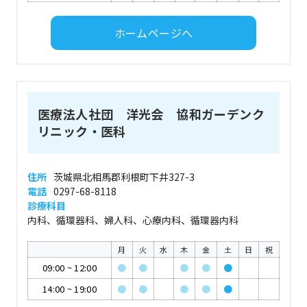
ホームページへ
医療法人社団 洋光会 協和ガーデンク
リニック・医科
住所
茨城県北相馬郡利根町下井327-3
電話
0297-68-8118
診療科目
内科、循環器科、婦人科、心療内科、循環器内科
月
火
水
木
金
土
日
祝
09:00
~
12:00
●
●
●
●
●
14:00
~
19:00
●
●
●
●
●