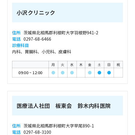
小沢クリニック
住所
茨城県北相馬郡利根町大字羽根野941-2
電話
0297-68-6466
診療科目
内科、胃腸科、小児科、皮膚科
月
火
水
木
金
土
日
祝
09:00
~
12:00
●
●
●
●
●
●
医療法人社団 板東会 鈴木内科医院
住所
茨城県北相馬郡利根町大字早尾890-1
電話
0297-68-3100