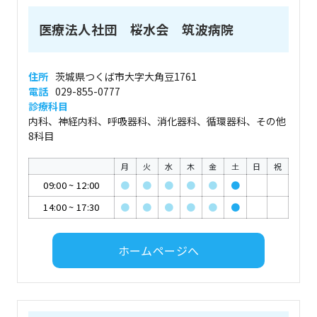
医療法人社団 桜水会 筑波病院
住所
茨城県つくば市大字大角豆1761
電話
029-855-0777
診療科目
内科、神経内科、呼吸器科、消化器科、循環器科、その他
8科目
月
火
水
木
金
土
日
祝
09:00
~
12:00
●
●
●
●
●
●
14:00
~
17:30
●
●
●
●
●
●
ホームページへ