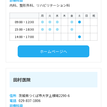
診療科目
内科、整形外科、リハビリテーション科
月
火
水
木
金
土
日
祝
09:00
~
12:30
●
●
●
●
●
15:00
~
18:30
●
●
●
●
14:00
~
17:00
●
ホームページへ
田村医院
住所
茨城県つくば市大字上横場2290-6
電話
029-837-1806
診療科目