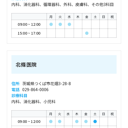
内科、消化器科、循環器科、外科、皮膚科、その他3科目
月
火
水
木
金
土
日
祝
09:00
~
12:00
●
●
●
15:00
~
17:00
●
北條医院
住所
茨城県つくば市花畑3-28-8
電話
029-864-0006
診療科目
内科、消化器科、小児科
月
火
水
木
金
土
日
祝
09:00
~
12:00
●
●
●
●
●