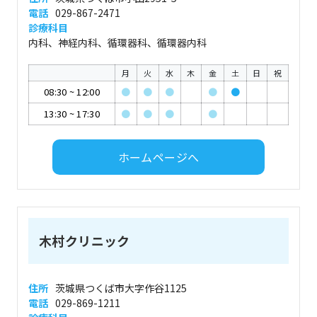
電話
029-867-2471
診療科目
内科、神経内科、循環器科、循環器内科
月
火
水
木
金
土
日
祝
08:30
~
12:00
●
●
●
●
●
13:30
~
17:30
●
●
●
●
ホームページへ
木村クリニック
住所
茨城県つくば市大字作谷1125
電話
029-869-1211