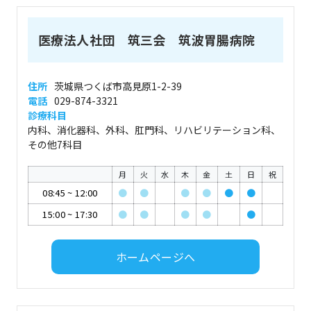
医療法人社団 筑三会 筑波胃腸病院
住所
茨城県つくば市高見原1-2-39
電話
029-874-3321
診療科目
内科、消化器科、外科、肛門科、リハビリテーション科、
その他7科目
月
火
水
木
金
土
日
祝
08:45
~
12:00
●
●
●
●
●
●
15:00
~
17:30
●
●
●
●
●
ホームページへ