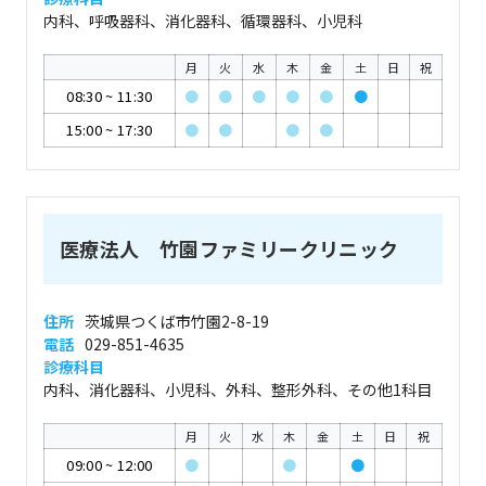
内科、呼吸器科、消化器科、循環器科、小児科
月
火
水
木
金
土
日
祝
08:30
~
11:30
●
●
●
●
●
●
15:00
~
17:30
●
●
●
●
医療法人 竹園ファミリークリニック
住所
茨城県つくば市竹園2-8-19
電話
029-851-4635
診療科目
内科、消化器科、小児科、外科、整形外科、その他1科目
月
火
水
木
金
土
日
祝
09:00
~
12:00
●
●
●