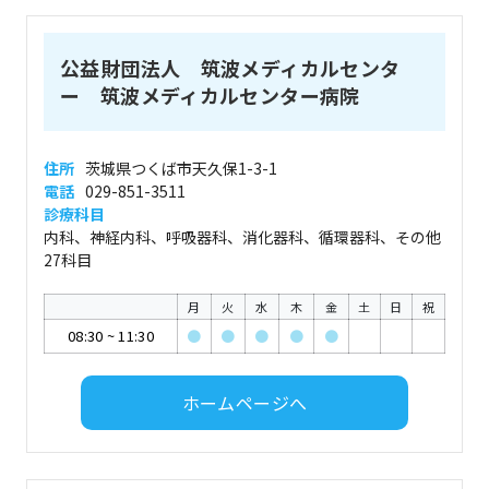
公益財団法人 筑波メディカルセンタ
ー 筑波メディカルセンター病院
住所
茨城県つくば市天久保1-3-1
電話
029-851-3511
診療科目
内科、神経内科、呼吸器科、消化器科、循環器科、その他
27科目
月
火
水
木
金
土
日
祝
08:30
~
11:30
●
●
●
●
●
ホームページへ