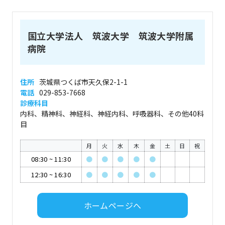
国立大学法人 筑波大学 筑波大学附属
病院
住所
茨城県つくば市天久保2-1-1
電話
029-853-7668
診療科目
内科、精神科、神経科、神経内科、呼吸器科、その他40科
目
月
火
水
木
金
土
日
祝
08:30
~
11:30
●
●
●
●
●
12:30
~
16:30
●
●
●
●
●
ホームページへ