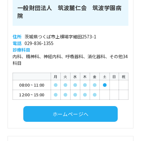
一般財団法人 筑波麓仁会 筑波学園病
院
住所
茨城県つくば市上横場字細田2573-1
電話
029-836-1355
診療科目
内科、精神科、神経内科、呼吸器科、消化器科、その他34
科目
月
火
水
木
金
土
日
祝
08:00
~
11:00
●
●
●
●
●
●
12:00
~
15:00
●
●
●
●
●
ホームページへ