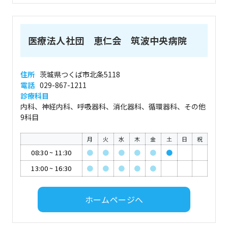
医療法人社団 恵仁会 筑波中央病院
住所
茨城県つくば市北条5118
電話
029-867-1211
診療科目
内科、神経内科、呼吸器科、消化器科、循環器科、その他
9科目
月
火
水
木
金
土
日
祝
08:30
~
11:30
●
●
●
●
●
●
13:00
~
16:30
●
●
●
●
●
ホームページへ