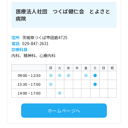
医療法人社団 つくば健仁会 とよさと
病院
住所
茨城県つくば市田倉4725
電話
029-847-2631
診療科目
内科、精神科、心療内科
月
火
水
木
金
土
日
祝
09:00
~
12:30
●
●
●
●
●
13:30
~
17:00
●
●
14:00
~
17:00
●
ホームページへ