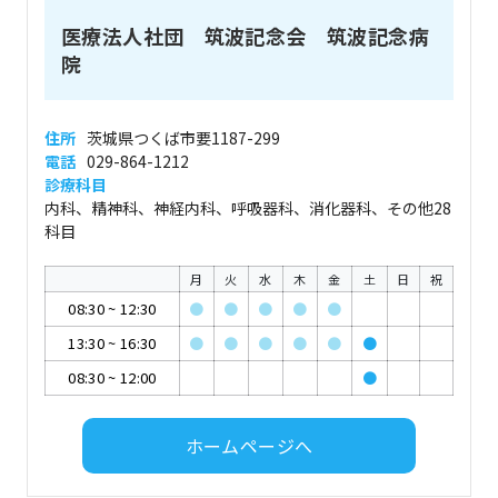
医療法人社団 筑波記念会 筑波記念病
院
住所
茨城県つくば市要1187-299
電話
029-864-1212
診療科目
内科、精神科、神経内科、呼吸器科、消化器科、その他28
科目
月
火
水
木
金
土
日
祝
08:30
~
12:30
●
●
●
●
●
13:30
~
16:30
●
●
●
●
●
●
08:30
~
12:00
●
ホームページへ