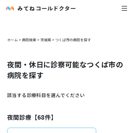
内科
ホーム
>
病院検索
>
茨城県
>
つくば市
の病院を探す
小児科
夜間・休日に診察可能な
つくば市
の
花粉症
病院を探す
皮膚科
該当する診療科目を選んでください
感染症
お役立ち記事
夜間診療【
68
件】
お知らせ