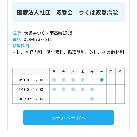
医療法人社団 双愛会 つくば双愛病院
住所
茨城県つくば市高崎1008
電話
029-873-2511
診療科目
内科、神経内科、消化器科、循環器科、外科、その他14科
目
月
火
水
木
金
土
日
祝
09:00
~
12:00
●
●
●
●
●
14:00
~
17:00
●
●
●
●
●
08:30
~
12:00
●
ホームページへ