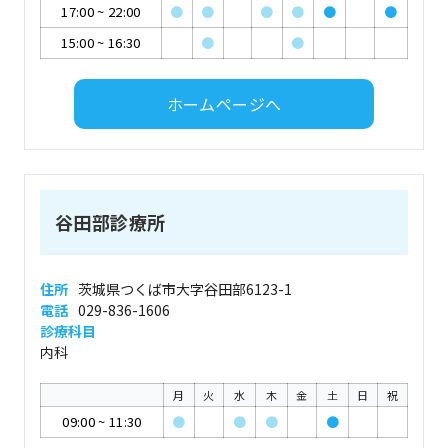
17:00
~
22:00
●
●
●
●
●
●
15:00
~
16:30
●
●
ホームページへ
谷田部診療所
住所
茨城県つくば市大字谷田部6123-1
電話
029-836-1606
診療科目
内科
月
火
水
木
金
土
日
祝
09:00
~
11:30
●
●
●
●