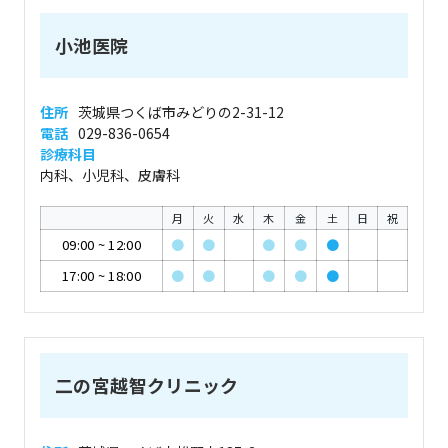
小池医院
住所
茨城県つくば市みどりの2-31-12
電話
029-836-0654
診療科目
内科、小児科、皮膚科
月
火
水
木
金
土
日
祝
09:00
~
12:00
●
●
●
●
●
17:00
~
18:00
●
●
●
●
●
二の宮越智クリニック