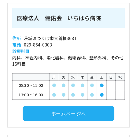
医療法人 健佑会 いちはら病院
住所
茨城県つくば市大曽根3681
電話
029-864-0303
診療科目
内科、神経内科、消化器科、循環器科、整形外科、その他
15科目
月
火
水
木
金
土
日
祝
08:30
~
11:00
●
●
●
●
●
●
13:00
~
16:00
●
●
●
●
●
●
ホームページへ