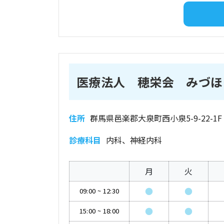
医療法人 穂栄会 みづほ
住所
群馬県邑楽郡大泉町西小泉5-9-22-1F
診療科目
内科、神経内科
月
火
●
●
09:00
~
12:30
●
●
15:00
~
18:00