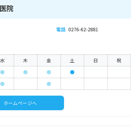
医院
電話
0276-62-2881
水
木
金
土
日
祝
●
●
●
●
●
●
ホームページへ