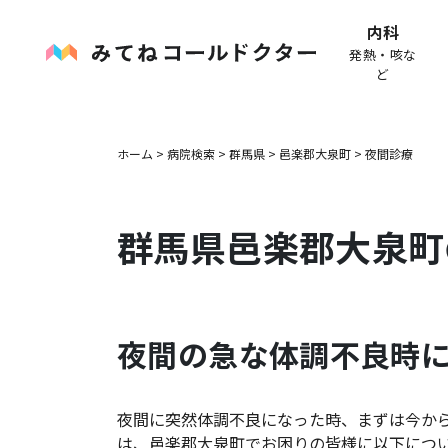
内科
発熱・咳な
ど
ホーム
>
病院検索
>
群馬県
>
邑楽郡大泉町
>
夜間診療
群馬県
邑楽郡大泉町
夜間の急な体調不良時
夜間に突然体調不良になった時、まずは今か
は、
邑楽郡大泉町
でお困りの皆様に以下につ