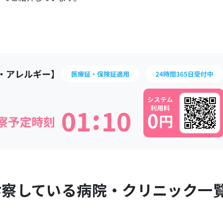
:
0
1
1
0
診察している病院・クリニック一