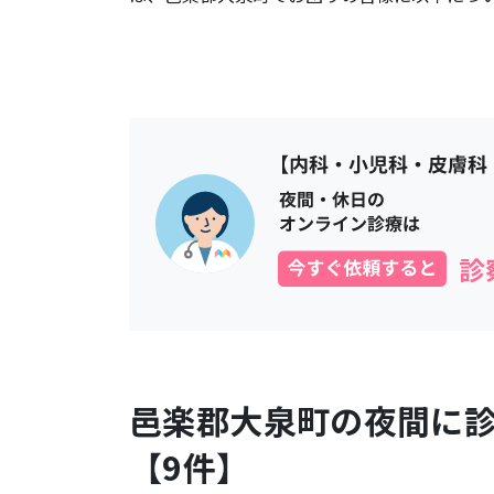
邑楽郡大泉町
の夜間に
【
9
件】