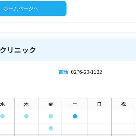
ホームページへ
クリニック
電話
0276-20-1122
水
木
金
土
日
祝
●
●
●
●
●