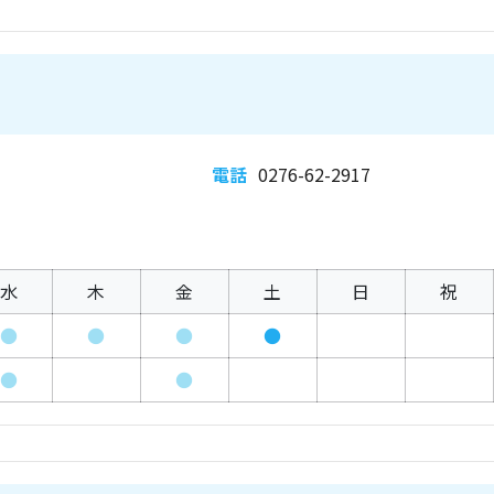
電話
0276-62-2917
水
木
金
土
日
祝
●
●
●
●
●
●