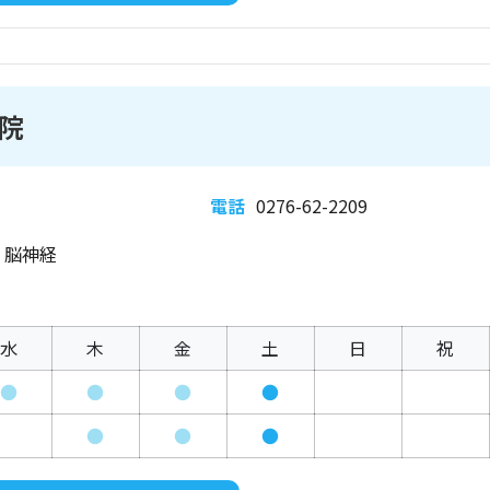
院
電話
0276-62-2209
、脳神経
水
木
金
土
日
祝
●
●
●
●
●
●
●