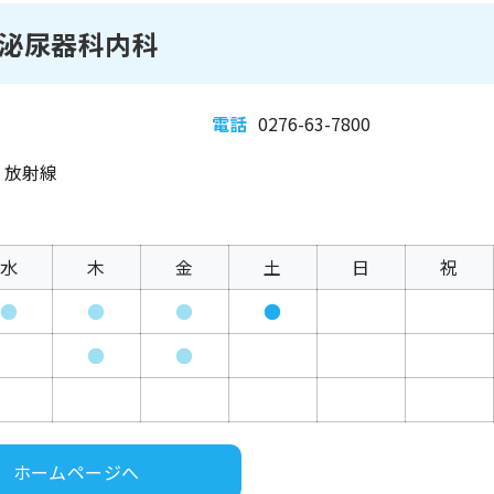
泌尿器科内科
電話
0276-63-7800
、放射線
水
木
金
土
日
祝
●
●
●
●
●
●
ホームページへ