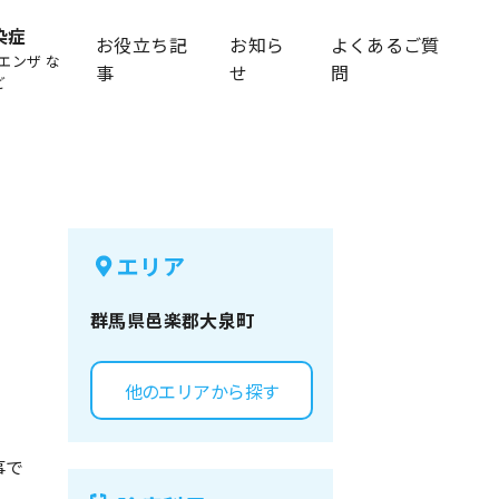
染症
お役立ち記
お知ら
よくあるご質
エンザ な
事
せ
問
ど
エリア
群馬県
邑楽郡大泉町
他のエリアから探す
事で