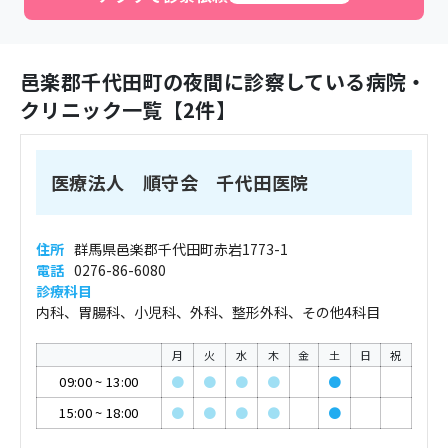
邑楽郡千代田町
の夜間に診察している病院・
クリニック一覧【
2
件】
医療法人 順守会 千代田医院
住所
群馬県邑楽郡千代田町赤岩1773-1
電話
0276-86-6080
診療科目
内科、胃腸科、小児科、外科、整形外科、その他4科目
月
火
水
木
金
土
日
祝
09:00
~
13:00
●
●
●
●
●
15:00
~
18:00
●
●
●
●
●