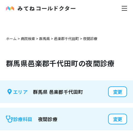
内科
ホーム
>
病院検索
>
群馬県
>
邑楽郡千代田町
>
夜間診療
小児科
群馬県
邑楽郡千代田町
の夜間診療
花粉症
皮膚科
群馬県
邑楽郡千代田町
エリア
変更
感染症
お役立ち記事
夜間診療
診療科目
変更
お知らせ