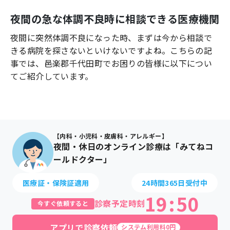
よくあるご質問
夜間の急な体調不良時に相談できる医療機関
夜間に突然体調不良になった時、まずは今から相談で
きる病院を探さないといけないですよね。こちらの記
事では、
邑楽郡千代田町
でお困りの皆様に以下につい
てご紹介しています。
【内科・小児科・皮膚科・アレルギー】
夜間・休日のオンライン診療は「みてねコ
ールドクター」
医療証・保険証適用
24時間365日受付中
19
:
50
診察予定時刻
今すぐ依頼すると
アプリで診察依頼
システム利用料0円