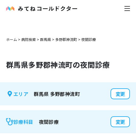
内科
ホーム
>
病院検索
>
群馬県
>
多野郡神流町
>
夜間診療
小児科
群馬県
多野郡神流町
の夜間診療
花粉症
皮膚科
群馬県
多野郡神流町
エリア
変更
感染症
お役立ち記事
夜間診療
診療科目
変更
お知らせ