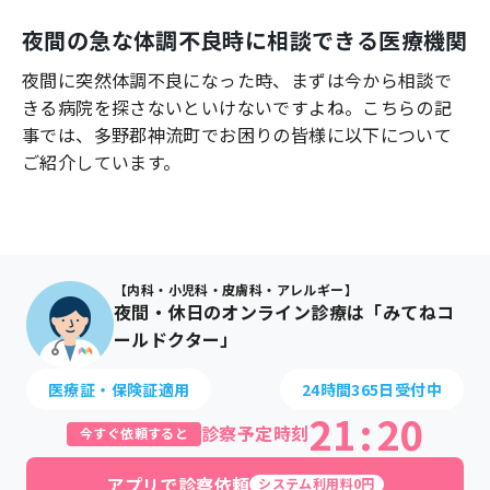
よくあるご質問
夜間の急な体調不良時に相談できる医療機関
夜間に突然体調不良になった時、まずは今から相談で
きる病院を探さないといけないですよね。こちらの記
事では、
多野郡神流町
でお困りの皆様に以下について
ご紹介しています。
【内科・小児科・皮膚科・アレルギー】
夜間・休日のオンライン診療は「みてねコ
ールドクター」
医療証・保険証適用
24時間365日受付中
21
:
20
診察予定時刻
今すぐ依頼すると
アプリで診察依頼
システム利用料0円