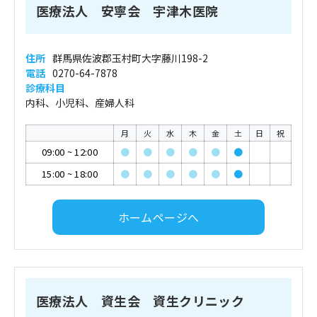
医療法人 安寧会 宇津木医院
住所
群馬県佐波郡玉村町大字藤川198-2
電話
0270-64-7878
診療科目
内科、小児科、産婦人科
月
火
水
木
金
土
日
祝
09:00
~
12:00
●
●
●
●
●
●
15:00
~
18:00
●
●
●
●
●
●
ホームページへ
医療法人 資生会 資生クリニック