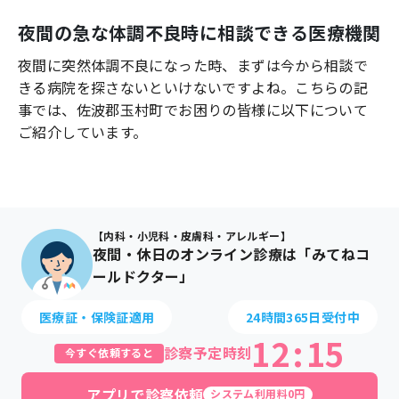
よくあるご質問
夜間の急な体調不良時に相談できる医療機関
夜間に突然体調不良になった時、まずは今から相談で
きる病院を探さないといけないですよね。こちらの記
事では、
佐波郡玉村町
でお困りの皆様に以下について
ご紹介しています。
【内科・小児科・皮膚科・アレルギー】
夜間・休日のオンライン診療は「みてねコ
ールドクター」
医療証・保険証適用
24時間365日受付中
12
:
15
診察予定時刻
今すぐ依頼すると
アプリで診察依頼
システム利用料0円