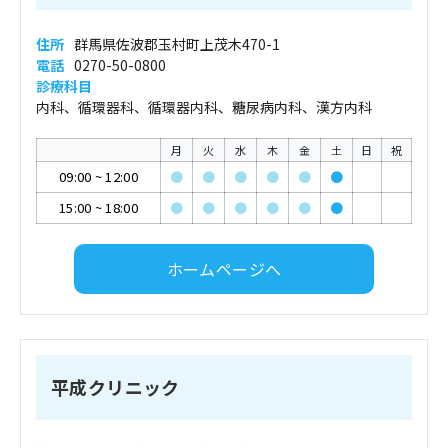
住所
群馬県佐波郡玉村町上茂木470-1
電話
0270-50-0800
診療科目
内科、循環器科、循環器内科、糖尿病内科、漢方内科
月
火
水
木
金
土
日
祝
09:00
~
12:00
●
●
●
●
●
●
15:00
~
18:00
●
●
●
●
●
●
ホームページへ
平成クリニック