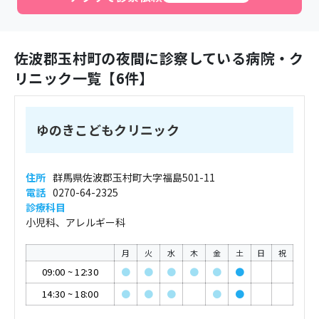
佐波郡玉村町
の夜間に診察している病院・ク
リニック一覧【
6
件】
ゆのきこどもクリニック
住所
群馬県佐波郡玉村町大字福島501-11
電話
0270-64-2325
診療科目
小児科、アレルギー科
月
火
水
木
金
土
日
祝
09:00
~
12:30
●
●
●
●
●
●
14:30
~
18:00
●
●
●
●
●