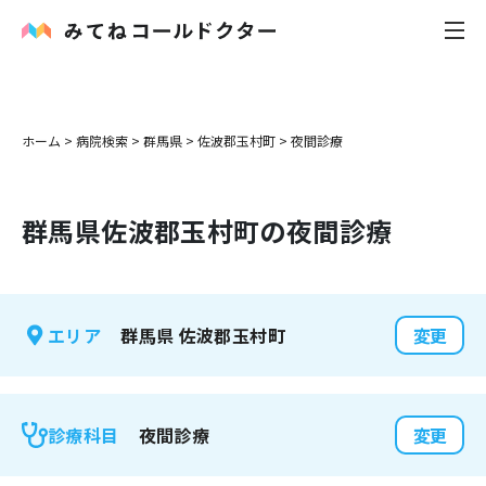
内科
ホーム
>
病院検索
>
群馬県
>
佐波郡玉村町
>
夜間診療
小児科
群馬県
佐波郡玉村町
の夜間診療
花粉症
皮膚科
群馬県
佐波郡玉村町
エリア
変更
感染症
お役立ち記事
夜間診療
診療科目
変更
お知らせ