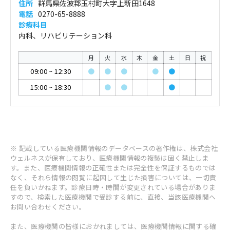
住所
群馬県佐波郡玉村町大字上新田1648
電話
0270-65-8888
診療科目
内科、リハビリテーション科
月
火
水
木
金
土
日
祝
09:00
~
12:30
●
●
●
●
●
15:00
~
18:30
●
●
●
※ 記載している医療機関情報のデータベースの著作権は、株式会社
ウェルネスが保有しており、医療機関情報の複製は固く禁止しま
す。また、医療機関情報の正確性または完全性を保証するものでは
なく、それら情報の閲覧に起因して生じた損害については、一切責
任を負いかねます。診療日時・時間が変更されている場合がありま
すので、検索した医療機関で受診する前に、直接、当該医療機関へ
お問い合わせください。
また、医療機関の皆様におかれましては、医療機関情報に関する確