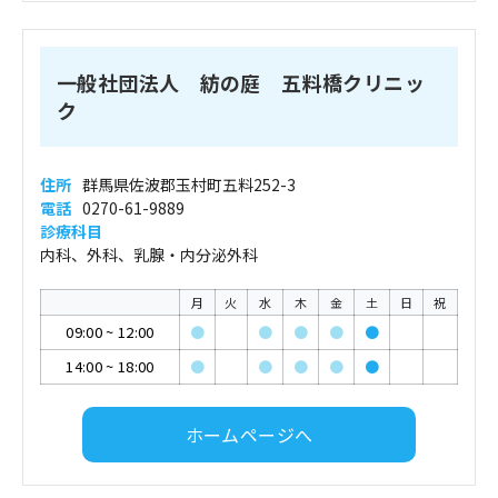
一般社団法人 紡の庭 五料橋クリニッ
ク
住所
群馬県佐波郡玉村町五料252-3
電話
0270-61-9889
診療科目
内科、外科、乳腺・内分泌外科
月
火
水
木
金
土
日
祝
09:00
~
12:00
●
●
●
●
●
14:00
~
18:00
●
●
●
●
●
ホームページへ