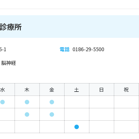
診療所
-1
電話
0186-29-5500
、脳神経
水
木
金
土
日
祝
●
●
●
●
●
●