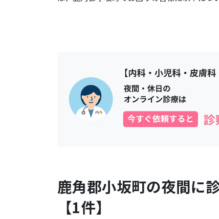
鹿角郡小坂町
の夜間に
【
1
件】