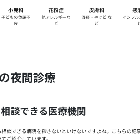
小児科
花粉症
皮膚科
感
子どもの体調不
他アレルギーな
湿疹・やけど な
インフル
良
ど
ど
の夜間診療
に相談できる医療機関
ら相談できる病院を探さないといけないですよね。こちらの記
いてご紹介しています。