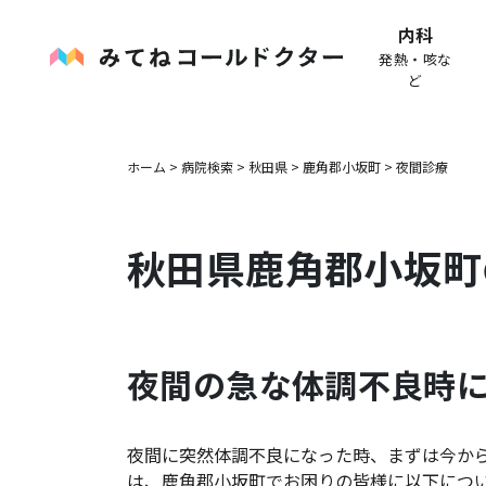
内科
発熱・咳な
ど
ホーム
>
病院検索
>
秋田県
>
鹿角郡小坂町
>
夜間診療
秋田県
鹿角郡小坂町
夜間の急な体調不良時
夜間に突然体調不良になった時、まずは今か
は、
鹿角郡小坂町
でお困りの皆様に以下につ