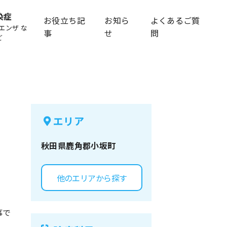
染症
お役立ち記
お知ら
よくあるご質
エンザ な
事
せ
問
ど
エリア
秋田県
鹿角郡小坂町
他のエリアから探す
事で