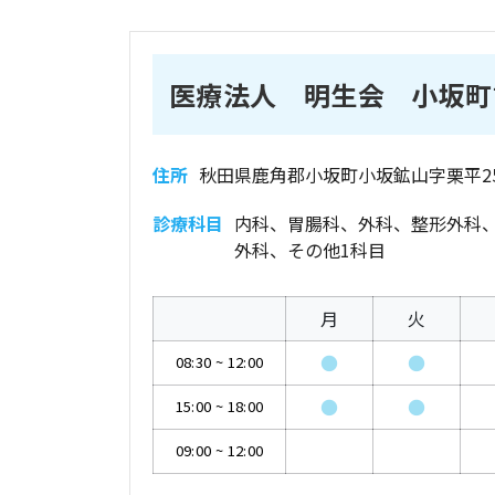
医療法人 明生会 小坂町
住所
秋田県鹿角郡小坂町小坂鉱山字栗平25
診療科目
内科、胃腸科、外科、整形外科
外科、その他1科目
月
火
●
●
08:30
~
12:00
●
●
15:00
~
18:00
09:00
~
12:00