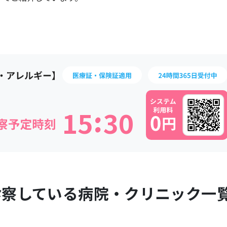
:
1
5
3
0
診察している病院・クリニック一