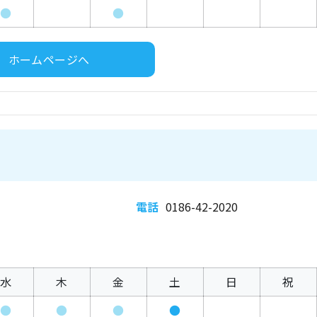
●
●
ホームページへ
電話
0186-42-2020
水
木
金
土
日
祝
●
●
●
●