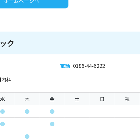
ホームページへ
ック
電話
0186-44-6222
器内科
水
木
金
土
日
祝
●
●
●
●
●
●