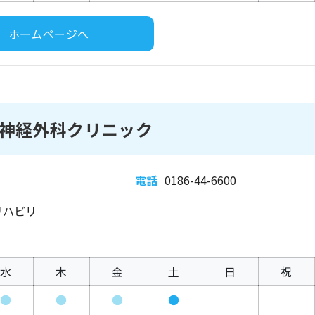
ホームページへ
神経外科クリニック
電話
0186-44-6600
リハビリ
水
木
金
土
日
祝
●
●
●
●