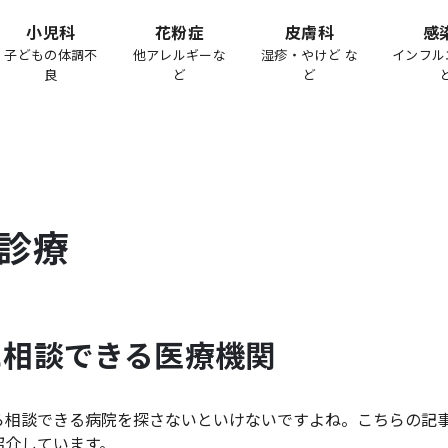
小児科
花粉症
皮膚科
感
子どもの体調不
他アレルギーな
湿疹・やけど な
インフル
良
ど
ど
診療
に相談できる医療機関
ら相談できる病院を探さないといけないですよね。こちらの記
紹介しています。