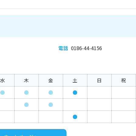
電話
0186-44-4156
水
木
金
土
日
祝
●
●
●
●
●
●
●