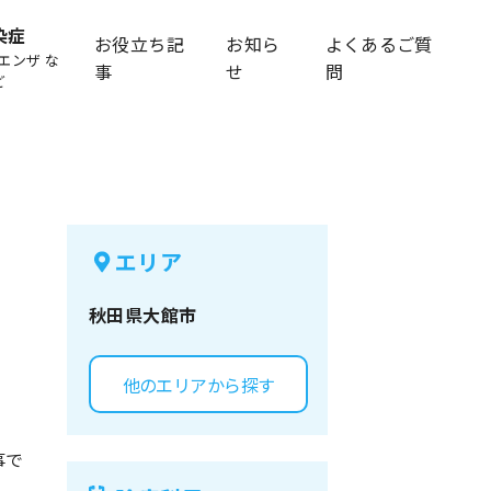
染症
お役立ち記
お知ら
よくあるご質
エンザ な
事
せ
問
ど
エリア
秋田県
大館市
他のエリアから探す
事で