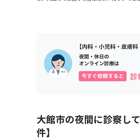
大館市
の夜間に診察し
件】