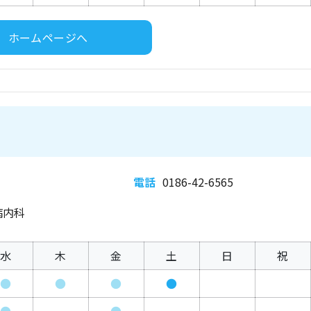
ホームページへ
電話
0186-42-6565
病内科
水
木
金
土
日
祝
●
●
●
●