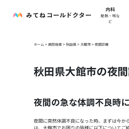
内科
発熱・咳な
ど
ホーム
>
病院検索
>
秋田県
>
大館市
>
夜間診療
秋田県
大館市
の夜間
夜間の急な体調不良時
夜間に突然体調不良になった時、まずは今か
は、
大館市
でお困りの皆様に以下についてご