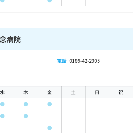
●
●
念病院
電話
0186-42-2305
水
木
金
土
日
祝
●
●
●
●
●
●