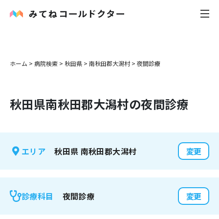
内科
ホーム
>
病院検索
>
秋田県
>
南秋田郡大潟村
>
夜間診療
小児科
秋田県
南秋田郡大潟村
の夜間診療
花粉症
皮膚科
秋田県
南秋田郡大潟村
エリア
変更
感染症
お役立ち記事
夜間診療
診療科目
変更
お知らせ