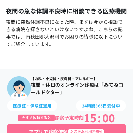
よくあるご質問
夜間の急な体調不良時に相談できる医療機関
夜間に突然体調不良になった時、まずは今から相談で
きる病院を探さないといけないですよね。こちらの記
事では、
南秋田郡大潟村
でお困りの皆様に以下につい
てご紹介しています。
【内科・小児科・皮膚科・アレルギー】
夜間・休日のオンライン診療は「みてねコ
ールドクター」
医療証・保険証適用
24時間365日受付中
15
:
00
診察予定時刻
今すぐ依頼すると
アプリで診察依頼
システム利用料0円