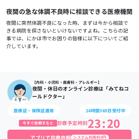
よくあるご質問
夜間の急な体調不良時に相談できる医療機関
夜間に突然体調不良になった時、まずは今から相談で
きる病院を探さないといけないですよね。こちらの記
事では、
にかほ市
でお困りの皆様に以下についてご紹
介しています。
【内科・小児科・皮膚科・アレルギー】
夜間・休日のオンライン診療は「みてねコ
ールドクター」
医療証・保険証適用
24時間365日受付中
23
:
20
診察予定時刻
今すぐ依頼すると
アプリで診察依頼
システム利用料0円