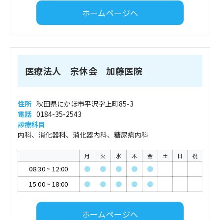
ホームページへ
医療法人 宗休会 加藤医院
住所
秋田県にかほ市平沢字上町85-3
電話
0184-35-2543
診療科目
内科、消化器科、消化器内科、糖尿病内科
月
火
水
木
金
土
日
祝
08:30
~
12:00
●
●
●
●
●
15:00
~
18:00
●
●
●
●
●
ホームページへ