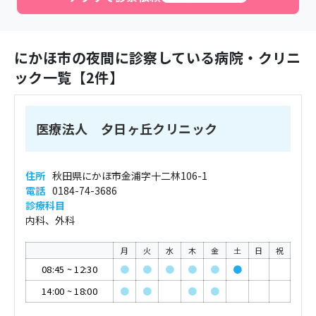
にかほ市
の夜間に診察している病院・クリニ
ック一覧【
2
件】
医療法人 夕日ヶ丘クリニック
住所
秋田県にかほ市金浦字十二林106-1
電話
0184-74-3686
診療科目
内科、外科
月
火
水
木
金
土
日
祝
08:45
~
12:30
●
●
●
●
●
●
14:00
~
18:00
●
●
●
●