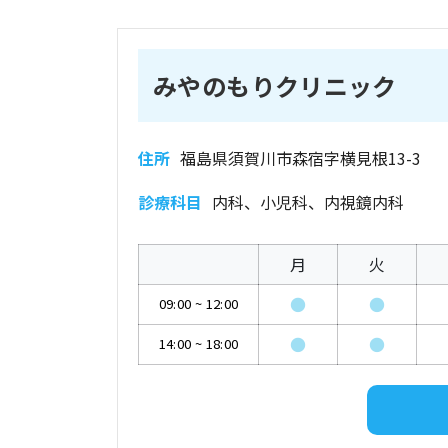
みやのもりクリニック
住所
福島県須賀川市森宿字横見根13-3
診療科目
内科、小児科、内視鏡内科
月
火
●
●
09:00
~
12:00
●
●
14:00
~
18:00