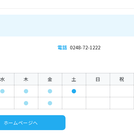
電話
0248-72-1222
水
木
金
土
日
祝
●
●
●
●
●
●
ホームページへ