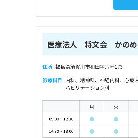
医療法人 将文会 かのめ
住所
福島県須賀川市和田字六軒173
診療科目
内科、精神科、神経内科、心療
ハビリテーション科
月
火
●
●
09:00
~
12:30
●
●
14:30
~
18:00