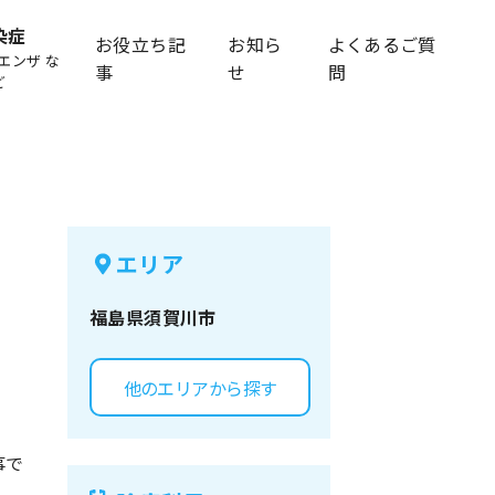
染症
お役立ち記
お知ら
よくあるご質
エンザ な
事
せ
問
ど
エリア
福島県
須賀川市
他のエリアから探す
事で