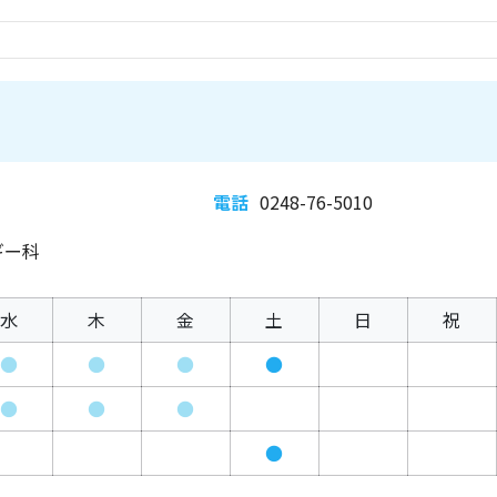
電話
0248-76-5010
ギー科
水
木
金
土
日
祝
●
●
●
●
●
●
●
●