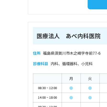
医療法人 あべ内科医院
住所
福島県須賀川市木之崎字寺前77-6
診療科目
内科、循環器科、小児科
月
火
●
●
08:30
~
12:00
●
●
14:00
~
18:00
08:30
~
13:00