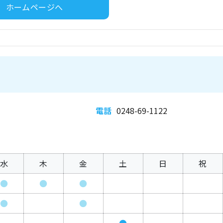
ホームページへ
電話
0248-69-1122
水
木
金
土
日
祝
●
●
●
●
●