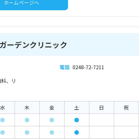
ホームページへ
ガーデンクリニック
電話
0248-72-7211
内科、リ
水
木
金
土
日
祝
●
●
●
●
●
●
●
●