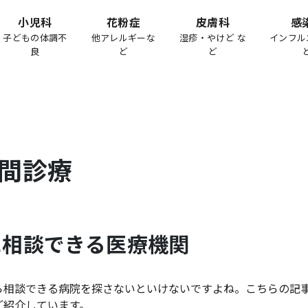
小児科
花粉症
皮膚科
感
子どもの体調不
他アレルギーな
湿疹・やけど な
インフル
良
ど
ど
間診療
に相談できる医療機関
ら相談できる病院を探さないといけないですよね。こちらの記
ご紹介しています。