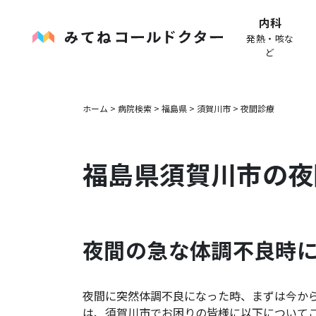
内科
発熱・咳な
ど
ホーム
>
病院検索
>
福島県
>
須賀川市
>
夜間診療
福島県
須賀川市
の夜
夜間の急な体調不良時
夜間に突然体調不良になった時、まずは今か
は、
須賀川市
でお困りの皆様に以下について