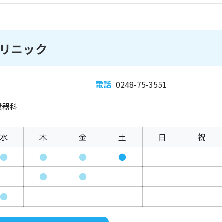
リニック
電話
0248-75-3551
環器科
水
木
金
土
日
祝
●
●
●
●
●
●
●